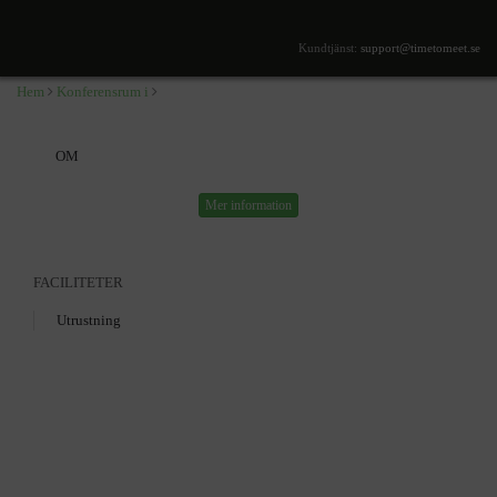
,
SÖK TILLGÄNGLIGHET
Kundtjänst:
support@timetomeet.se
Hem
Konferensrum i
OM
Mer information
FACILITETER
Utrustning