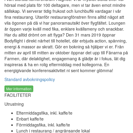
hörsal med plats för 100 deltagare, men vi tar även emot mindre
sällskap. Vi serverar tidig frukost och lunchbuffé vardagar i vår
fina restaurang. Utanför restaurangfönstren finns alltid något att
vila ögonen på då vi har panoramautsikt över flygfältet. Loungen
är öppen varje kväll med fika, enklare kvällsmeny och snackbar.
Har du alltid drömt om att flyga? Den 31 mars 2019 öppnar
Bodyflight i direkt närhet till hotellet, där erbjuds action, spänning,
energi & massor av skratt. Gör en bokning så hjälper vi er. Från
mitten av april till mitten av oktober öppnar det upp till Fånarna på
Farmen, där delaktighet, engagemang & glädje är i fokus, låt dig
inspireras & ha en rolig eftermiddag med kollegorna. En
energigivande konferensaktivitet ni sent kommer glömma!
Standard avbokningspolicy
Mer information
FACILITETER
Utrustning
Eftermiddagsfika, inkl. kaffe/te
Enbart kaffe/te
Förmiddagsfika, inkl. kaffe/te
Lunch i restaurang / angränsande lokal