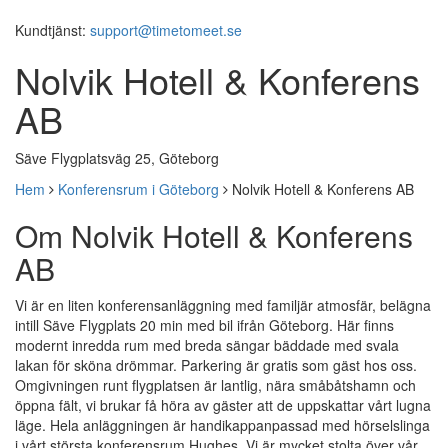
Kundtjänst:
support@timetomeet.se
Nolvik Hotell & Konferens
AB
Säve Flygplatsväg 25, Göteborg
Hem
Konferensrum i Göteborg
Nolvik Hotell & Konferens AB
Om Nolvik Hotell & Konferens
AB
Vi är en liten konferensanläggning med familjär atmosfär, belägna
intill Säve Flygplats 20 min med bil ifrån Göteborg. Här finns
modernt inredda rum med breda sängar bäddade med svala
lakan för sköna drömmar. Parkering är gratis som gäst hos oss.
Omgivningen runt flygplatsen är lantlig, nära småbåtshamn och
öppna fält, vi brukar få höra av gäster att de uppskattar vårt lugna
läge. Hela anläggningen är handikappanpassad med hörselslinga
i vårt största konferensrum Hughes. Vi är mycket stolta över vår