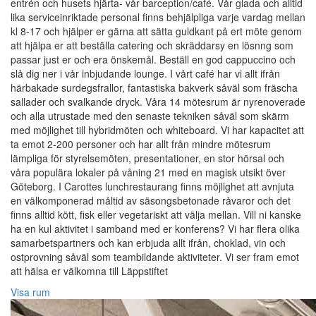
entrén och husets hjärta- vår barception/café. Vår glada och alltid
lika serviceinriktade personal finns behjälpliga varje vardag mellan
kl 8-17 och hjälper er gärna att sätta guldkant på ert möte genom
att hjälpa er att beställa catering och skräddarsy en lösnng som
passar just er och era önskemål. Beställ en god cappuccino och
slå dig ner i vår inbjudande lounge. I vårt café har vi allt ifrån
härbakade surdegsfrallor, fantastiska bakverk såväl som fräscha
sallader och svalkande dryck. Våra 14 mötesrum är nyrenoverade
och alla utrustade med den senaste tekniken såväl som skärm
med möjlighet till hybridmöten och whiteboard. Vi har kapacitet att
ta emot 2-200 personer och har allt från mindre mötesrum
lämpliga för styrelsemöten, presentationer, en stor hörsal och
våra populära lokaler på våning 21 med en magisk utsikt över
Göteborg. I Carottes lunchrestaurang finns möjlighet att avnjuta
en välkomponerad måltid av säsongsbetonade råvaror och det
finns alltid kött, fisk eller vegetariskt att välja mellan. Vill ni kanske
ha en kul aktivitet i samband med er konferens? Vi har flera olika
samarbetspartners och kan erbjuda allt ifrån, choklad, vin och
ostprovning såväl som teambildande aktiviteter. Vi ser fram emot
att hälsa er välkomna till Läppstiftet
Visa rum