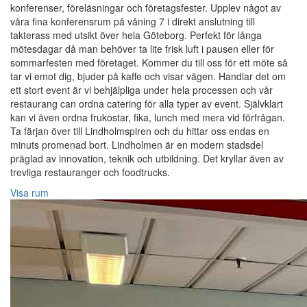
konferenser, föreläsningar och företagsfester. Upplev något av
våra fina konferensrum på våning 7 i direkt anslutning till
takterass med utsikt över hela Göteborg. Perfekt för långa
mötesdagar då man behöver ta lite frisk luft i pausen eller för
sommarfesten med företaget. Kommer du till oss för ett möte så
tar vi emot dig, bjuder på kaffe och visar vägen. Handlar det om
ett stort event är vi behjälpliga under hela processen och vår
restaurang can ordna catering för alla typer av event. Självklart
kan vi även ordna frukostar, fika, lunch med mera vid förfrågan.
Ta färjan över till Lindholmspiren och du hittar oss endas en
minuts promenad bort. Lindholmen är en modern stadsdel
präglad av innovation, teknik och utbildning. Det kryllar även av
trevliga restauranger och foodtrucks.
Visa rum