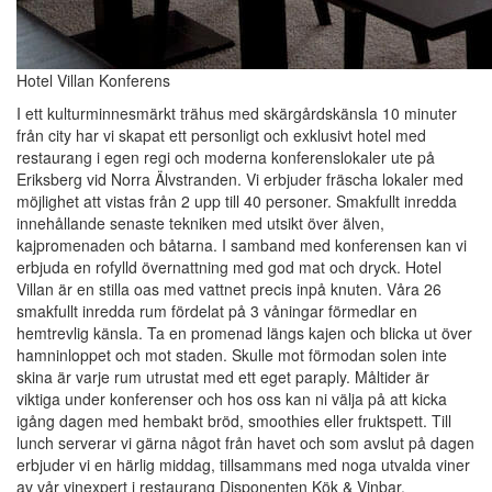
Hotel Villan Konferens
I ett kulturminnesmärkt trähus med skärgårdskänsla 10 minuter
från city har vi skapat ett personligt och exklusivt hotel med
restaurang i egen regi och moderna konferenslokaler ute på
Eriksberg vid Norra Älvstranden. Vi erbjuder fräscha lokaler med
möjlighet att vistas från 2 upp till 40 personer. Smakfullt inredda
innehållande senaste tekniken med utsikt över älven,
kajpromenaden och båtarna. I samband med konferensen kan vi
erbjuda en rofylld övernattning med god mat och dryck. Hotel
Villan är en stilla oas med vattnet precis inpå knuten. Våra 26
smakfullt inredda rum fördelat på 3 våningar förmedlar en
hemtrevlig känsla. Ta en promenad längs kajen och blicka ut över
hamninloppet och mot staden. Skulle mot förmodan solen inte
skina är varje rum utrustat med ett eget paraply. Måltider är
viktiga under konferenser och hos oss kan ni välja på att kicka
igång dagen med hembakt bröd, smoothies eller fruktspett. Till
lunch serverar vi gärna något från havet och som avslut på dagen
erbjuder vi en härlig middag, tillsammans med noga utvalda viner
av vår vinexpert i restaurang Disponenten Kök & Vinbar.