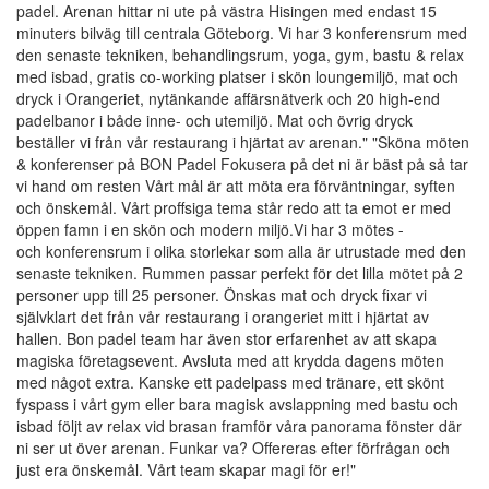
padel. Arenan hittar ni ute på västra Hisingen med endast 15
minuters bilväg till centrala Göteborg. Vi har 3 konferensrum med
den senaste tekniken, behandlingsrum, yoga, gym, bastu & relax
med isbad, gratis co-working platser i skön loungemiljö, mat och
dryck i Orangeriet, nytänkande affärsnätverk och 20 high-end
padelbanor i både inne- och utemiljö. Mat och övrig dryck
beställer vi från vår restaurang i hjärtat av arenan." "Sköna möten
& konferenser på BON Padel Fokusera på det ni är bäst på så tar
vi hand om resten Vårt mål är att möta era förväntningar, syften
och önskemål. Vårt proffsiga tema står redo att ta emot er med
öppen famn i en skön och modern miljö.Vi har 3 mötes -
och konferensrum i olika storlekar som alla är utrustade med den
senaste tekniken. Rummen passar perfekt för det lilla mötet på 2
personer upp till 25 personer. Önskas mat och dryck fixar vi
självklart det från vår restaurang i orangeriet mitt i hjärtat av
hallen. Bon padel team har även stor erfarenhet av att skapa
magiska företagsevent. Avsluta med att krydda dagens möten
med något extra. Kanske ett padelpass med tränare, ett skönt
fyspass i vårt gym eller bara magisk avslappning med bastu och
isbad följt av relax vid brasan framför våra panorama fönster där
ni ser ut över arenan. Funkar va? Offereras efter förfrågan och
just era önskemål. Vårt team skapar magi för er!"