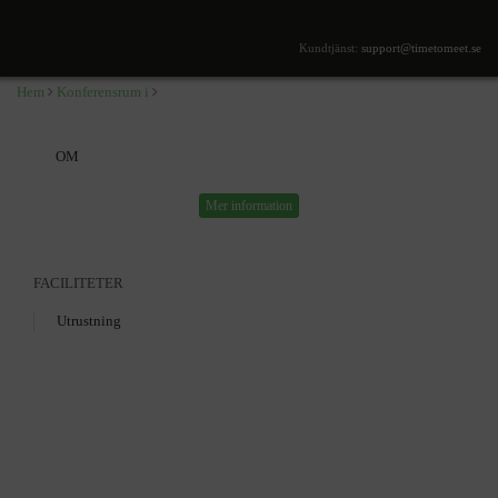
,
SÖK TILLGÄNGLIGHET
Kundtjänst:
support@timetomeet.se
Hem
Konferensrum i
OM
Mer information
FACILITETER
Utrustning