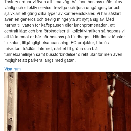
Tastory ordnar vi även allt i matväg. Väl inne hos oss möts ni av
vänlig och effektiv service, trevliga och ljusa umgängesytor och
självklart ett gäng olika typer av konferenslokaler. Vi har såklart
även en generös och trevlig mingelyta att nyttja sig av. Med
närhet till vatten för kaffepausen eller lunchpromenaden, ett
centralt läge och bra förbindelser till kollektivtrafiken så hoppas vi
att få ta emot er här här hos oss på Lindhagen. Här finns: fönster
i lokalen, tillgänglighetsanpassning, PC-projektor, trådlös
mikrofon, trådlöst internet, närhet till gröna och blå
tunnelbanelinjen samt bussförbindelser direkt utanför men även
möjlighet att parkera längs med gatan.
Visa rum