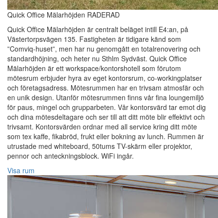
Quick Office Mälarhöjden RADERAD
Quick Office Mälarhöjden är centralt beläget intill E4:an, på
Västertorpsvägen 135. Fastigheten är tidigare känd som
”Comviq-huset”, men har nu genomgått en totalrenovering och
standardhöjning, och heter nu Sthlm Sydväst. Quick Office
Mälarhöjden är ett workspace/kontorshotell som förutom
mötesrum erbjuder hyra av eget kontorsrum, co-workingplatser
och företagsadress. Mötesrummen har en trivsam atmosfär och
en unik design. Utanför mötesrummen finns vår fina loungemiljö
för paus, mingel och grupparbeten. Vår kontorsvärd tar emot dig
och dina mötesdeltagare och ser till att ditt möte blir effektivt och
trivsamt. Kontorsvärden ordnar med all service kring ditt möte
som tex kaffe, fikabröd, frukt eller bokning av lunch. Rummen är
utrustade med whiteboard, 50tums TV-skärm eller projektor,
pennor och anteckningsblock. WiFi ingår.
Visa rum