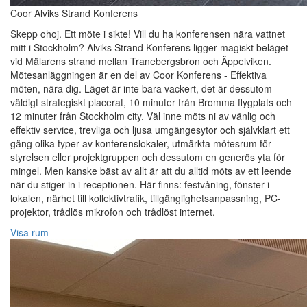
Coor Alviks Strand Konferens
Skepp ohoj. Ett möte i sikte! Vill du ha konferensen nära vattnet
mitt i Stockholm? Alviks Strand Konferens ligger magiskt beläget
vid Mälarens strand mellan Tranebergsbron och Äppelviken.
Mötesanläggningen är en del av Coor Konferens - Effektiva
möten, nära dig. Läget är inte bara vackert, det är dessutom
väldigt strategiskt placerat, 10 minuter från Bromma flygplats och
12 minuter från Stockholm city. Väl inne möts ni av vänlig och
effektiv service, trevliga och ljusa umgängesytor och självklart ett
gäng olika typer av konferenslokaler, utmärkta mötesrum för
styrelsen eller projektgruppen och dessutom en generös yta för
mingel. Men kanske bäst av allt är att du alltid möts av ett leende
när du stiger in i receptionen. Här finns: festvåning, fönster i
lokalen, närhet till kollektivtrafik, tillgänglighetsanpassning, PC-
projektor, trådlös mikrofon och trådlöst internet.
Visa rum