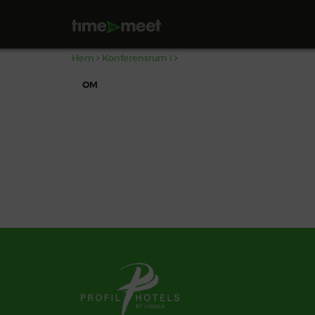
,
Hem
Konferensrum i
OM