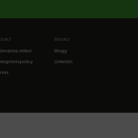
EGALT
SOCIALT
llmänna villkor
Blogg
ntegritetspolicy
LinkedIn
ress