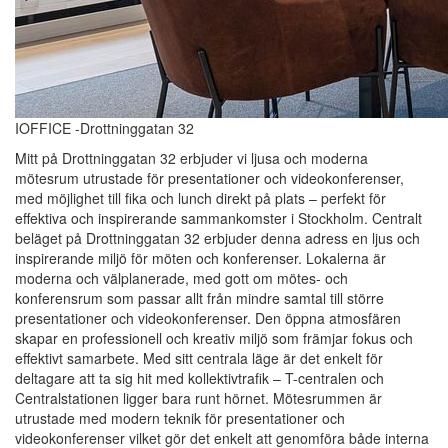
IOFFICE -Drottninggatan 32
Mitt på Drottninggatan 32 erbjuder vi ljusa och moderna
mötesrum utrustade för presentationer och videokonferenser,
med möjlighet till fika och lunch direkt på plats – perfekt för
effektiva och inspirerande sammankomster i Stockholm. Centralt
beläget på Drottninggatan 32 erbjuder denna adress en ljus och
inspirerande miljö för möten och konferenser. Lokalerna är
moderna och välplanerade, med gott om mötes- och
konferensrum som passar allt från mindre samtal till större
presentationer och videokonferenser. Den öppna atmosfären
skapar en professionell och kreativ miljö som främjar fokus och
effektivt samarbete. Med sitt centrala läge är det enkelt för
deltagare att ta sig hit med kollektivtrafik – T-centralen och
Centralstationen ligger bara runt hörnet. Mötesrummen är
utrustade med modern teknik för presentationer och
videokonferenser vilket gör det enkelt att genomföra både interna