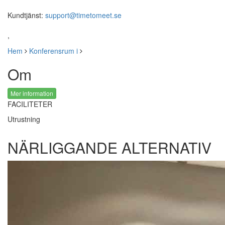
Kundtjänst:
support@timetomeet.se
,
Hem
Konferensrum i
Om
Mer information
FACILITETER
Utrustning
NÄRLIGGANDE ALTERNATIV