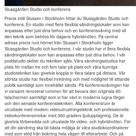
Slussgården Studio och konferens
Precis intill Slussen i Stockholm hittar du Slussgården Studio och
konferens. En studio med flera flexibla sändningslokaler som kan
anpassas efter just dina behov och en konferensvåning med all
den teknik som behövs för dagens hybridmöten. På central
adress precis runt hörnet från Slussen i Stockholm ligger
Slussgården Studio och konferens. I vår studio har vi flera flexibla
sändningslokaler som kan anpassas efter just dina behov. I vår
poddstudio sköter du tekniken själv. Våra sändningsstudios har
plats för mellan tre och fem talar på plats och våra kunniga
studiotekniker kan givetvis koppla in flera talare på distans. Vår
största studio har flexibel inredning och med möjlighet till sittande
publik samtidigt som innehållet sänds. På konferensvåningen har
vi varsamt renoverat rummen för att bevara den originala 60-
talscharmen samtidigt som vi har vävt in moderna lugna färger
och den senaste konferenstekniken. Alla konferensrum är
utrustade med modern videoutrustningsteknik och professionella
videokonferensmickar med 360-graders ljudupptagning. De är
givetvis förberedda och utrustade för video- och hybridmöten. För
att din sändning ska bli bästa möjliga är våra studiokoordinatorer
med som stöd från bokning hela vägen till efterarbete. Och på