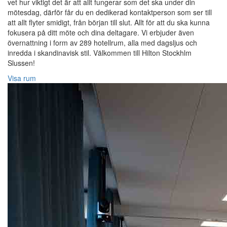
vet hur viktigt det är att allt fungerar som det ska under din
mötesdag, därför får du en dedikerad kontaktperson som ser till
att allt flyter smidigt, från början till slut. Allt för att du ska kunna
fokusera på ditt möte och dina deltagare. Vi erbjuder även
övernattning i form av 289 hotellrum, alla med dagsljus och
inredda i skandinavisk stil. Välkommen till Hilton Stockhlm
Slussen!
Visa rum