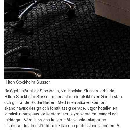
Hilton Stockholm Slussen
Beläget i hjärtat av Stockholm, vid ikoniska Slussen, erbjuder
Hilton Stockholm Slussen en enastående utsikt över Gamla stan
och glittrande Riddarfjärden. Med internationell komfort,
skandinavisk design och förstklassig service, utgör hotellet en
idealisk mötesplats för konferenser, styrelsemöten, mingel och
middagar. Våra ljusa och luftiga möteslokaler skapar en
inspirerande atmosfär för effektiva och professionella möten. Vi