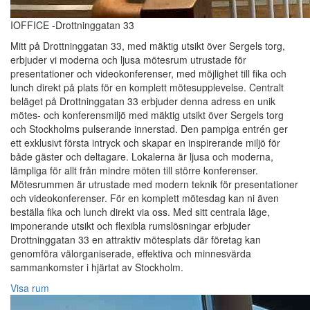
IOFFICE -Drottninggatan 33
Mitt på Drottninggatan 33, med mäktig utsikt över Sergels torg,
erbjuder vi moderna och ljusa mötesrum utrustade för
presentationer och videokonferenser, med möjlighet till fika och
lunch direkt på plats för en komplett mötesupplevelse. Centralt
beläget på Drottninggatan 33 erbjuder denna adress en unik
mötes- och konferensmiljö med mäktig utsikt över Sergels torg
och Stockholms pulserande innerstad. Den pampiga entrén ger
ett exklusivt första intryck och skapar en inspirerande miljö för
både gäster och deltagare. Lokalerna är ljusa och moderna,
lämpliga för allt från mindre möten till större konferenser.
Mötesrummen är utrustade med modern teknik för presentationer
och videokonferenser. För en komplett mötesdag kan ni även
beställa fika och lunch direkt via oss. Med sitt centrala läge,
imponerande utsikt och flexibla rumslösningar erbjuder
Drottninggatan 33 en attraktiv mötesplats där företag kan
genomföra välorganiserade, effektiva och minnesvärda
sammankomster i hjärtat av Stockholm.
Visa rum