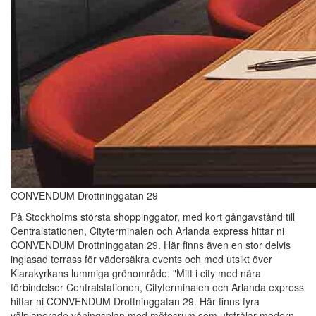
CONVENDUM Drottninggatan 29
På StockhoIms största shoppinggator, med kort gångavstånd till
Centralstationen, Cityterminalen och Arlanda express hittar ni
CONVENDUM Drottninggatan 29. Här finns även en stor delvis
inglasad terrass för vädersäkra events och med utsikt över
Klarakyrkans lummiga grönområde. "Mitt i city med nära
förbindelser Centralstationen, Cityterminalen och Arlanda express
hittar ni CONVENDUM Drottninggatan 29. Här finns fyra
välplanerade våningsplan med mötesrum som utstrålar modern