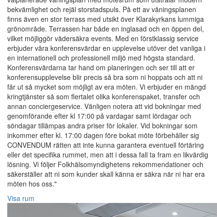
bekvämlighet och rejäl storstadspuls. På ett av våningsplanen
finns även en stor terrass med utsikt över Klarakyrkans lummiga
grönområde. Terrassen har både en inglasad och en öppen del,
vilket möjliggör vädersäkra events. Med en förstklassig service
erbjuder våra konferensvärdar en upplevelse utöver det vanliga i
en internationell och professionell miljö med högsta standard.
Konferensvärdarna tar hand om planeringen och ser till att er
konferensupplevelse blir precis så bra som ni hoppats och att ni
får ut så mycket som möjligt av era möten. Vi erbjuder en mängd
kringtjänster så som flertalet olika konferenspaket, transfer och
annan conciergeservice. Vänligen notera att vid bokningar med
genomförande efter kl 17:00 på vardagar samt lördagar och
söndagar tillämpas andra priser för lokaler. Vid bokningar som
inkommer efter kl. 17:00 dagen före bokat möte förbehåller sig
CONVENDUM rätten att inte kunna garantera eventuell förtäring
eller det specifika rummet, men att i dessa fall ta fram en likvärdig
lösning. Vi följer Folkhälsomyndighetens rekommendationer och
säkerställer att ni som kunder skall känna er säkra när ni har era
möten hos oss."
Visa rum