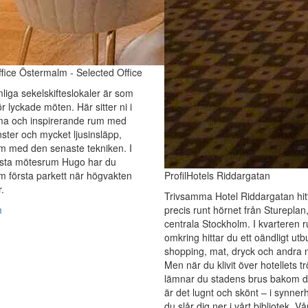
fice Östermalm - Selected Office
liga sekelskifteslokaler är som
ör lyckade möten. Här sitter ni i
ma och inspirerande rum med
nster och mycket ljusinsläpp,
m med den senaste tekniken. I
örsta mötesrum Hugo har du
 första parkett när högvakten
ProfilHotels Riddargatan
.
Trivsamma Hotel Riddargatan hit
m
precis runt hörnet från Stureplan, 
centrala Stockholm. I kvarteren r
omkring hittar du ett oändligt ut
shopping, mat, dryck och andra 
Men när du klivit över hotellets tr
lämnar du stadens brus bakom d
är det lugnt och skönt – i synner
du slår dig ner i vårt bibliotek. Vå