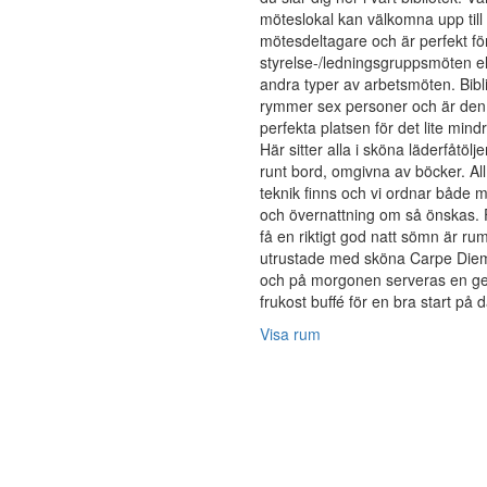
möteslokal kan välkomna upp till
mötesdeltagare och är perfekt fö
styrelse-/ledningsgruppsmöten el
andra typer av arbetsmöten. Bibl
rymmer sex personer och är den
perfekta platsen för det lite mind
Här sitter alla i sköna läderfåtöljer
runt bord, omgivna av böcker. Al
teknik finns och vi ordnar både 
och övernattning om så önskas. F
få en riktigt god natt sömn är r
utrustade med sköna Carpe Die
och på morgonen serveras en g
frukost buffé för en bra start på 
Visa rum