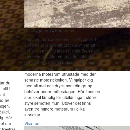
Lilla Nygatan 14 Konferens
I namnet hörs adressen Lilla Nygatan 14
och den som kan sitt Stockholm vet att
det är ett utmärkt läge i Gamla Stan nära
tunnelbanan. Mer centralt än såhär blir
det inte! Här får du stadsdelens charm
och historia och samtidigt bekväma och
moderna mötesrum utrustade med den
senaste mötestekniken. Vi hjälper dig
tar du
med all mat och dryck som din grupp
mitt i
behöver under mötesdagen. Här finns en
unt
stor lokal lämplig för utbildningar, större
bud av
styrelsemöten m.m. Utöver det finns
nöjen.
även tre mindre mötesrum i olika
öskel,
storlekar.
ig. Här
het om
Visa rum
r trevliga