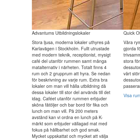
Advantums Utbildningslokaler
Quick Of
Stora ljusa, moderna lokaler uthyres på
Våra rym
Karlavägen i Stockholm. Fullt utrustade
gjorda f
med modern teknik, receptionist, mysigt
trivsam
café del utanför rummen samt många
stora fö
matalternativ i närheten. Totalt finns 4
dessuto
rum och 2 grupprum att hyra. Se nedan
vårt st
för beskrivning av varje rum. Extra bra
dessutom
lokaler om man vill hålla utbildning då
passerar
dessa lokaler till stor del används till det
Visa ru
idag. Caféet utanför rummen erbjuder
sköna fåtöljer och bar bord för fika och
lunch om man vill. På 200 meters
avstånd kan vi ordna en lunch på K-
märkt som erbjuder vällagad mat med
fokus på hållbarhet och god smak.
Mycket uppskattat och mycket att välja