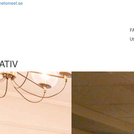
metomeet.se
F
Ut
ATIV