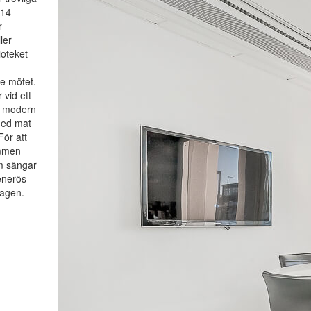
 14
r
ler
ioteket
re mötet.
 vid ett
l modern
med mat
ör att
ummen
m sängar
enerös
dagen.