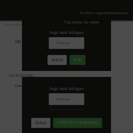
,
SÖK TILLGÄNGLIGHET
Kundtjänst:
support@timetomeet.se
Välj datum för mötet
Hem
Konferensrum i
Ange antal deltagare
OM
Mer information
Avbryt
SÖK
FACILITETER
Utrustning
Ange antal deltagare
Rummet tar max
pers
Avbryt
FORTSÄTT BOKNING