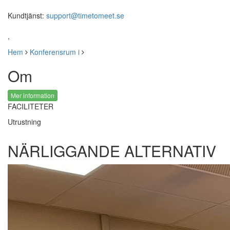
Kundtjänst:
support@timetomeet.se
,
Hem
Konferensrum i
Om
Mer information
FACILITETER
Utrustning
NÄRLIGGANDE ALTERNATIV