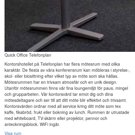
Quick Office Telefonplan
Kontorshotellet på Telefonplan har flera mötesrum med olika
karaktär. De flesta av våra konferensrum kan möbleras i styrelse-,
skol- eller biosittning efter vilket typ av möte som ska hållas.
Mötesrummen har en trivsam atmosfär och en unik design.
Utanför mötesrummen finns vår fina loungemiljö för paus, mingel
och grupparbeten. Vår kontorsvärd tar emot dig och dina
mötesdeltagare och ser till att ditt möte blir effektivt och trivsamt.
Kontorsvärden ordnar med all service kring ditt möte som tex
kaffe, fikabröd, frukt eller bokning av lunch. Rummen är utrustade
med whiteboard, TV-skärm eller projektor, pennor och
anteckningsblock. WiFi ingår.
Visa rum