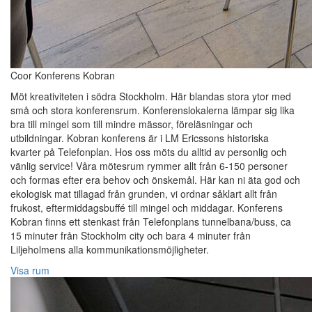
Coor Konferens Kobran
Möt kreativiteten i södra Stockholm. Här blandas stora ytor med
små och stora konferensrum. Konferenslokalerna lämpar sig lika
bra till mingel som till mindre mässor, föreläsningar och
utbildningar. Kobran konferens är i LM Ericssons historiska
kvarter på Telefonplan. Hos oss möts du alltid av personlig och
vänlig service! Våra mötesrum rymmer allt från 6-150 personer
och formas efter era behov och önskemål. Här kan ni äta god och
ekologisk mat tillagad från grunden, vi ordnar såklart allt från
frukost, eftermiddagsbuffé till mingel och middagar. Konferens
Kobran finns ett stenkast från Telefonplans tunnelbana/buss, ca
15 minuter från Stockholm city och bara 4 minuter från
Liljeholmens alla kommunikationsmöjligheter.
Visa rum