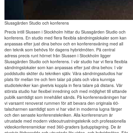
Slussgården Studio och konferens
Precis intill Slussen i Stockholm hittar du Slussgården Studio och
konferens. En studio med flera flexibla sändningslokaler som kan
anpassas efter just dina behov och en konferensvåning med all
den teknik som behövs för dagens hybridmöten. På central
adress precis runt hörnet från Slussen i Stockholm ligger
Slussgården Studio och konferens. I vår studio har vi flera flexibla
sändningslokaler som kan anpassas efter just dina behov. I vår
poddstudio sköter du tekniken själv. Våra sändningsstudios har
plats för mellan tre och fem talar på plats och våra kunniga
studiotekniker kan givetvis koppla in flera talare på distans. Vår
största studio har flexibel inredning och med möjlighet till sittande
publik samtidigt som innehållet sänds. På konferensvåningen har
vi varsamt renoverat rummen för att bevara den originala 60-
talscharmen samtidigt som vi har vävt in moderna lugna färger
och den senaste konferenstekniken. Alla konferensrum är
utrustade med modern videoutrustningsteknik och professionella
videokonferensmickar med 360-graders ljudupptagning. De är
givetvis förberedda och utrustade för video- och hybridmöten. För