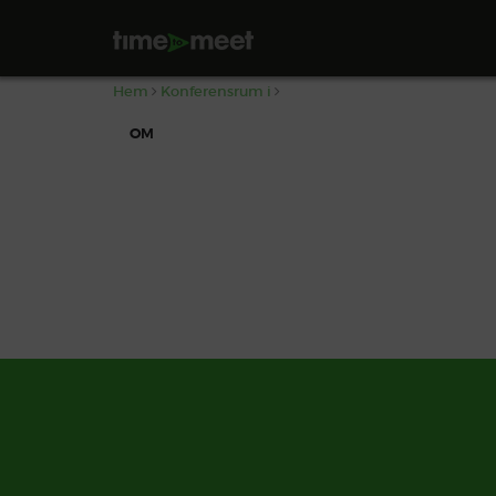
,
Hem
Konferensrum i
OM