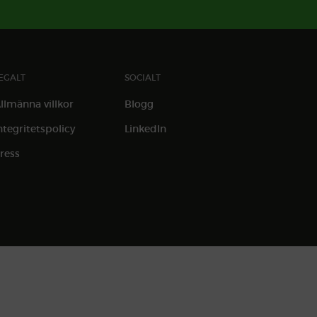
EGALT
SOCIALT
llmänna villkor
Blogg
ntegritetspolicy
LinkedIn
ress