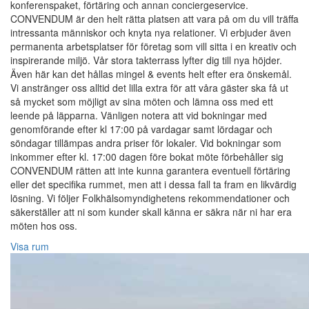
konferenspaket, förtäring och annan conciergeservice.
CONVENDUM är den helt rätta platsen att vara på om du vill träffa
intressanta människor och knyta nya relationer. Vi erbjuder även
permanenta arbetsplatser för företag som vill sitta i en kreativ och
inspirerande miljö. Vår stora takterrass lyfter dig till nya höjder.
Även här kan det hållas mingel & events helt efter era önskemål.
Vi anstränger oss alltid det lilla extra för att våra gäster ska få ut
så mycket som möjligt av sina möten och lämna oss med ett
leende på läpparna. Vänligen notera att vid bokningar med
genomförande efter kl 17:00 på vardagar samt lördagar och
söndagar tillämpas andra priser för lokaler. Vid bokningar som
inkommer efter kl. 17:00 dagen före bokat möte förbehåller sig
CONVENDUM rätten att inte kunna garantera eventuell förtäring
eller det specifika rummet, men att i dessa fall ta fram en likvärdig
lösning. Vi följer Folkhälsomyndighetens rekommendationer och
säkerställer att ni som kunder skall känna er säkra när ni har era
möten hos oss.
Visa rum