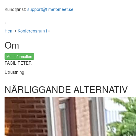
Kundtjänst:
support@timetomeet.se
,
Hem
Konferensrum i
Om
Mer information
FACILITETER
Utrustning
NÄRLIGGANDE ALTERNATIV