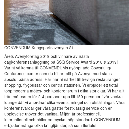
CONVENDUM Kungsportsavenyen 21
Årets Avenyföretag 2019 och vinnare av Bästa
dagkonferensanläggning på SSQ Service Award 2018 & 2019!
Varmt välkomna till CONVENDUMs nyöppnade Coworking/
Conference center som du hittar mitt på Avenyn med stans
absolut bästa adress. Här har ni närhet till trevliga restauranger,
shopping, flygbussar och centralstationen. Vi erbjuder ett tiotal
toppmoderna mötes- och konferensrum i olika storlekar. Vi har allt
från mötesrum för 2-4 personer upp till 150 personer i vår vackra
lounge där vi anordnar olika events, mingel och utställningar. Våra
konferensvärdar ger våra gäster förstklassig service och en
upplevelse utöver det vanliga. Miljön är professionell,
internationell och håller en mycket hög standard. CONVENDUM
erbjuder många olika kringtjänster, så som flertalet