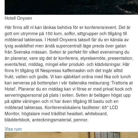
Hotell Onyxen
Här finns allt ni kan tänkas behöva för er konferens/event. Det är
gott om utrymme på 150 kvm, soffor, sittgrupper och tillgång till
möblerad takterass. I Hotell Onyxens taksvit får du en känsla av
lyxig avskildhet men ändå supercentralt läge precis över gatan
från Svenska mässan. Sviten är perfekt för vilket evenemang du
än planerar, vare sig det är konferens, styrelsemöte, presentation,
events/fest, middag, mingel eller produkt- och klädvisningar. Här
finns fri tillgång till Nespresso kaffemaskin och det ingår alltid
frukt, vatten och godis. Vi kan självklart ordna med fika och lunch
kan serveras på bottenplan i vår italienska restaurang 'Trattoria at
Hotel'. Planerar du en middag kan vi förse er med privat kock och
serveringspersonal på plats i sviten. Sviten är belägen högst upp
på sjätte våningen och ni har även tillgång till bastu och en
möblerad takterass. Konferenslokalens faciliteter: 65" LCD
Monitor, högtalare med trådlöst headset, whiteboard,
blädderblock, anteckningsmaterial, pennor.
Visa rum