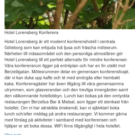
Hotel Lorensberg Konferens
Hotel Lorensberg är ett modernt konferenshotell i centrala
Göteborg som kan erbjuda två ljusa och fräscha mötesrum.
Närheten till mässområdet och den personliga atmosfären gör
Hotel Lorensberg till ett perfekt alternativ för mindre konferenser.
Våra konferensrum ligger på entréplan och har en fin utsikt mot
Berzeliigatan. Mötesrummen delar en gemensam konferensfoajé,
där vi kan duka upp kaffe och té med smörgås eller hembakt
kaka. Konferensgäster har även tillgång till våra gemensamma
utrymmen, som glasverandan och den trevliga innergården samt
den välkomnande hotellobbyn. Lunch kan bokas på den omtyckta
restaurangen Berzelius Bar & Matsal, som ligger ett stenkast från
hotellet. Om ni har särskilda önskemål, kan vi självklart boka
lunch och/eller middag på andra restauranger. Vi kommer gärna
med förslag på aktiviteter i samband med konferensen och
hjälper er att boka dessa. WiFi finns tillgängligt i hela hotellet.
Visa rum