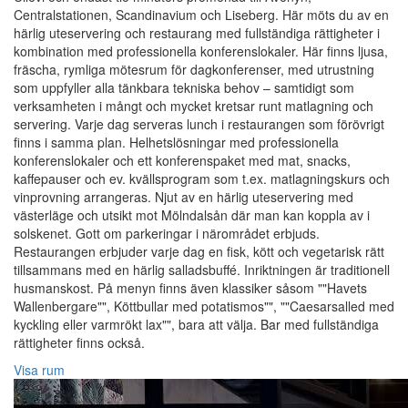
Centralstationen, Scandinavium och Liseberg. Här möts du av en
härlig uteservering och restaurang med fullständiga rättigheter i
kombination med professionella konferenslokaler. Här finns ljusa,
fräscha, rymliga mötesrum för dagkonferenser, med utrustning
som uppfyller alla tänkbara tekniska behov – samtidigt som
verksamheten i mångt och mycket kretsar runt matlagning och
servering. Varje dag serveras lunch i restaurangen som förövrigt
finns i samma plan. Helhetslösningar med professionella
konferenslokaler och ett konferenspaket med mat, snacks,
kaffepauser och ev. kvällsprogram som t.ex. matlagningskurs och
vinprovning arrangeras. Njut av en härlig uteservering med
västerläge och utsikt mot Mölndalsån där man kan koppla av i
solskenet. Gott om parkeringar i närområdet erbjuds.
Restaurangen erbjuder varje dag en fisk, kött och vegetarisk rätt
tillsammans med en härlig salladsbuffé. Inriktningen är traditionell
husmanskost. På menyn finns även klassiker såsom ""Havets
Wallenbergare"", Köttbullar med potatismos"", ""Caesarsalled med
kyckling eller varmrökt lax"", bara att välja. Bar med fullständiga
rättigheter finns också.
Visa rum