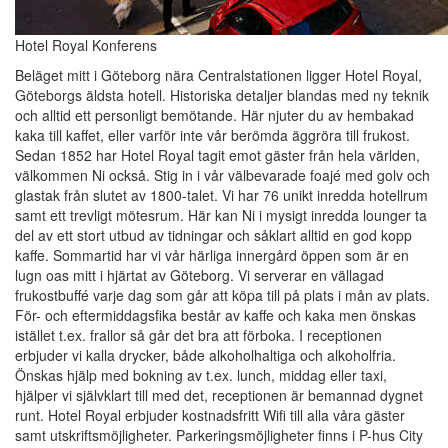
Hotel Royal Konferens
Beläget mitt i Göteborg nära Centralstationen ligger Hotel Royal,
Göteborgs äldsta hotell. Historiska detaljer blandas med ny teknik
och alltid ett personligt bemötande. Här njuter du av hembakad
kaka till kaffet, eller varför inte vår berömda äggröra till frukost.
Sedan 1852 har Hotel Royal tagit emot gäster från hela världen,
välkommen Ni också. Stig in i vår välbevarade foajé med golv och
glastak från slutet av 1800-talet. Vi har 76 unikt inredda hotellrum
samt ett trevligt mötesrum. Här kan Ni i mysigt inredda lounger ta
del av ett stort utbud av tidningar och såklart alltid en god kopp
kaffe. Sommartid har vi vår härliga innergård öppen som är en
lugn oas mitt i hjärtat av Göteborg. Vi serverar en vällagad
frukostbuffé varje dag som går att köpa till på plats i mån av plats.
För- och eftermiddagsfika består av kaffe och kaka men önskas
istället t.ex. frallor så går det bra att förboka. I receptionen
erbjuder vi kalla drycker, både alkoholhaltiga och alkoholfria.
Önskas hjälp med bokning av t.ex. lunch, middag eller taxi,
hjälper vi självklart till med det, receptionen är bemannad dygnet
runt. Hotel Royal erbjuder kostnadsfritt Wifi till alla våra gäster
samt utskriftsmöjligheter. Parkeringsmöjligheter finns i P-hus City