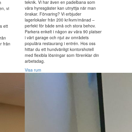
teknik. Vi har även en padelbana som
h
våra hyresgäster kan utnyttja när man
en, vi
önskar. Förvaring? Vi erbjuder
lagerlokaler från 200 kr/kvm/månad –
perfekt för både små och stora behov.
s ett
Parkera enkelt i någon av våra 90 platser
i vårt garage och njut av områdets
från
populära restaurang i entrén. Hos oss
r från
hittar du ett hundvänligt kontorshotell
med flexibla lösningar som förenklar din
arbetsdag.
Visa rum