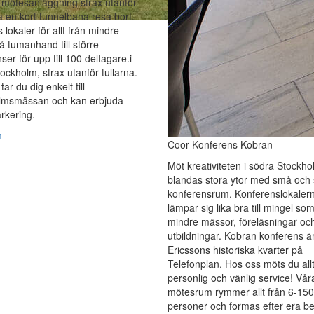
 mötesanläggning strax utanför
ra en kort tunnelbana resa bort.
 lokaler för allt från mindre
 tumanhand till större
ser för upp till 100 deltagare.i
ockholm, strax utanför tullarna.
tar du dig enkelt till
lmsmässan och kan erbjuda
arkering.
m
Coor Konferens Kobran
Möt kreativiteten i södra Stockho
blandas stora ytor med små och 
konferensrum. Konferenslokaler
lämpar sig lika bra till mingel som 
mindre mässor, föreläsningar oc
utbildningar. Kobran konferens ä
Ericssons historiska kvarter på
Telefonplan. Hos oss möts du allt
personlig och vänlig service! Vår
mötesrum rymmer allt från 6-150
personer och formas efter era b