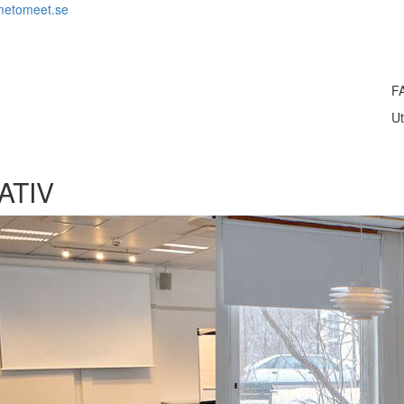
metomeet.se
F
Ut
ATIV