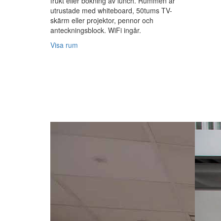
frukt eller bokning av lunch. Rummen är
utrustade med whiteboard, 50tums TV-
skärm eller projektor, pennor och
anteckningsblock. WiFi ingår.
Visa rum