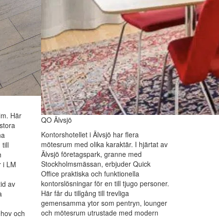
lm. Här
QO Älvsjö
stora
Kontorshotellet i Älvsjö har flera
na
mötesrum med olika karaktär. I hjärtat av
till
Älvsjö företagspark, granne med
h
Stockholmsmässan, erbjuder Quick
r i LM
Office praktiska och funktionella
kontorslösningar för en till tjugo personer.
id av
Här får du tillgång till trevliga
a
gemensamma ytor som pentryn, lounger
och mötesrum utrustade med modern
ehov och