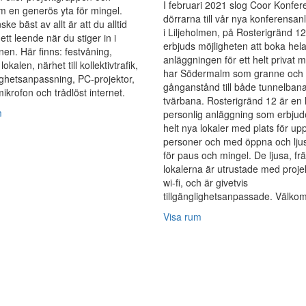
I februari 2021 slog Coor Konfe
 en generös yta för mingel.
dörrarna till vår nya konferensa
ke bäst av allt är att du alltid
i Liljeholmen, på Rosterigränd 12
ett leende när du stiger in i
erbjuds möjligheten att boka hel
nen. Här finns: festvåning,
anläggningen för ett helt privat 
 lokalen, närhet till kollektivtrafik,
har Södermalm som granne och
lighetsanpassning, PC-projektor,
gånganstånd till både tunnelban
mikrofon och trådlöst internet.
tvärbana. Rosterigränd 12 är en 
m
personlig anläggning som erbjude
helt nya lokaler med plats för upp 
personer och med öppna och ljus
för paus och mingel. De ljusa, fr
lokalerna är utrustade med proje
wi-fi, och är givetvis
tillgänglighetsanpassade. Välk
Visa rum