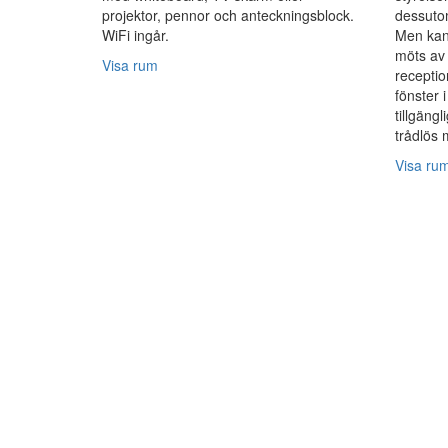
projektor, pennor och anteckningsblock.
dessutom
WiFi ingår.
Men kans
möts av 
Visa rum
receptio
fönster i
tillgäng
trådlös 
Visa ru