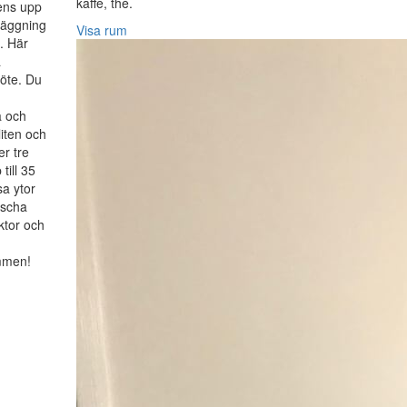
kaffe, thé.
rens upp
nläggning
Visa rum
. Här
a
möte. Du
a och
liten och
r tre
till 35
a ytor
äscha
ktor och
ommen!