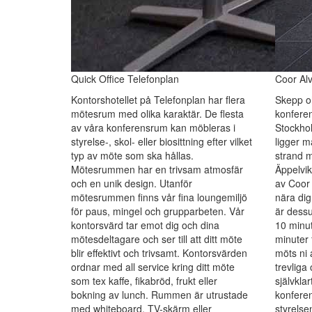
Quick Office Telefonplan
Coor Alv
Kontorshotellet på Telefonplan har flera
Skepp oh
mötesrum med olika karaktär. De flesta
konferen
av våra konferensrum kan möbleras i
Stockho
styrelse-, skol- eller biosittning efter vilket
ligger m
typ av möte som ska hållas.
strand 
Mötesrummen har en trivsam atmosfär
Äppelvi
och en unik design. Utanför
av Coor 
mötesrummen finns vår fina loungemiljö
nära dig
för paus, mingel och grupparbeten. Vår
är dessu
kontorsvärd tar emot dig och dina
10 minut
mötesdeltagare och ser till att ditt möte
minuter 
blir effektivt och trivsamt. Kontorsvärden
möts ni 
ordnar med all service kring ditt möte
trevliga
som tex kaffe, fikabröd, frukt eller
självklar
bokning av lunch. Rummen är utrustade
konferen
med whiteboard, TV-skärm eller
styrelse