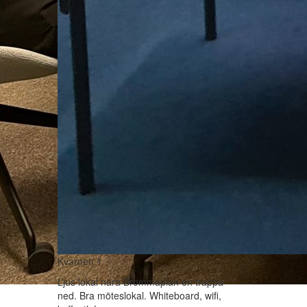
Kvarnen 1
Ljus lokal nära Brommaplan en trappa
ned. Bra möteslokal. Whiteboard, wifi,