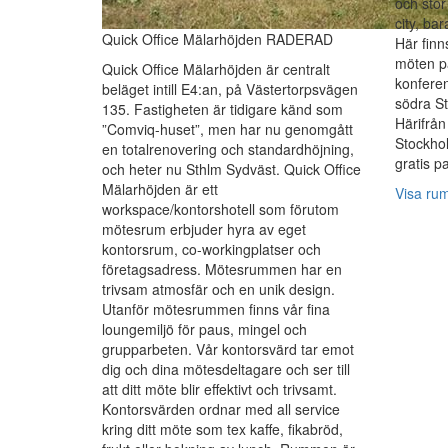
och stor
city, ba
Quick Office Mälarhöjden RADERAD
Här finns
möten på
Quick Office Mälarhöjden är centralt
konferen
beläget intill E4:an, på Västertorpsvägen
södra St
135. Fastigheten är tidigare känd som
Härifrån 
”Comviq-huset”, men har nu genomgått
Stockho
en totalrenovering och standardhöjning,
gratis p
och heter nu Sthlm Sydväst. Quick Office
Mälarhöjden är ett
Visa ru
workspace/kontorshotell som förutom
mötesrum erbjuder hyra av eget
kontorsrum, co-workingplatser och
företagsadress. Mötesrummen har en
trivsam atmosfär och en unik design.
Utanför mötesrummen finns vår fina
loungemiljö för paus, mingel och
grupparbeten. Vår kontorsvärd tar emot
dig och dina mötesdeltagare och ser till
att ditt möte blir effektivt och trivsamt.
Kontorsvärden ordnar med all service
kring ditt möte som tex kaffe, fikabröd,