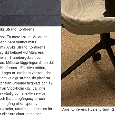
iks Strand Konferens
oj. Ett möte i sikte! Vill du ha
sen nära vattnet mitt i
lm? Alviks Strand Konferens
agiskt beläget vid Mälarens
mellan Tranebergsbron och
ken. Mötesanläggningen är en del
Konferens - Effektiva möten,
. Läget är inte bara vackert, det
tom väldigt strategiskt placerat,
er från Bromma flygplats och 12
från Stockholm city. Väl inne
av vänlig och effektiv service,
 och ljusa umgängesytor och
t ett gäng olika typer av
slokaler, utmärkta mötesrum för
Coor Konferens Rosterigränd 12
n eller projektgruppen och