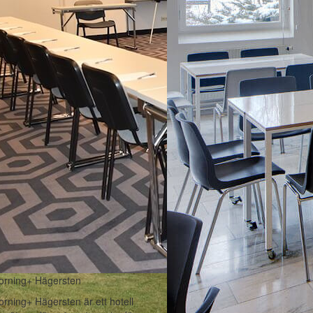
rning+ Hägersten
ning+ Hägersten är ett hotell