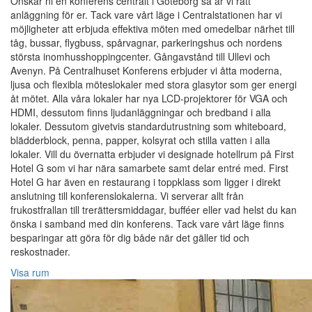
Önskar ni en konferens centralt i Göteborg så är vi rätt
anläggning för er. Tack vare vårt läge i Centralstationen har vi
möjligheter att erbjuda effektiva möten med omedelbar närhet till
tåg, bussar, flygbuss, spårvagnar, parkeringshus och nordens
största inomhusshoppingcenter. Gångavstånd till Ullevi och
Avenyn. På Centralhuset Konferens erbjuder vi åtta moderna,
ljusa och flexibla möteslokaler med stora glasytor som ger energi
åt mötet. Alla våra lokaler har nya LCD-projektorer för VGA och
HDMI, dessutom finns ljudanläggningar och bredband i alla
lokaler. Dessutom givetvis standardutrustning som whiteboard,
blädderblock, penna, papper, kolsyrat och stilla vatten i alla
lokaler. Vill du övernatta erbjuder vi designade hotellrum på First
Hotel G som vi har nära samarbete samt delar entré med. First
Hotel G har även en restaurang i toppklass som ligger i direkt
anslutning till konferenslokalerna. Vi serverar allt från
frukostfrallan till trerättersmiddagar, bufféer eller vad helst du kan
önska i samband med din konferens. Tack vare vårt läge finns
besparingar att göra för dig både när det gäller tid och
reskostnader.
Visa rum