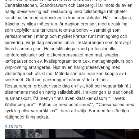
Centralstationen, Scandinavium och Liseberg. Här möts du av en
härlig uteservering och restaurang med fullständiga rättigheter i
kombination med professionella konferenslokaler. Här finns ljusa,
fräscha, rymliga mötesrum för dagkonferenser, med utrustning
som uppfyller alla tänkbara tekniska behov – samtidigt som
verksamheten i mångt och mycket kretsar runt matlagning och
servering. Varje dag serveras lunch i restaurangen som förövrigt
finns i samma plan. Helhetslösningar med professionella
konferenslokaler och ett konferenspaket med mat, snacks,
kaffepauser och ev. kvällsprogram som t.ex. matlagningskurs och
vinprovning arrangeras. Njut av en härlig uteservering med
västerläge och utsikt mot Mölndalsån där man kan koppla av i
solskenet. Gott om parkeringar i närområdet erbjuds.
Restaurangen erbjuder varje dag en fisk, kött och vegetarisk rätt
tillsammans med en härlig salladsbuffé. Inriktningen är traditionell
husmanskost. På menyn finns även klassiker såsom ""Havets
Wallenbergare"", Köttbullar med potatismos"", ""Caesarsalled med
kyckling eller varmrökt lax"", bara att välja. Bar med fullständiga
rättigheter finns också.
Visa rum