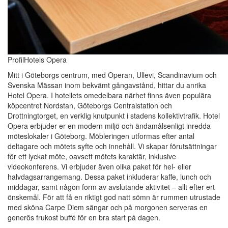
ProfilHotels Opera
Mitt i Göteborgs centrum, med Operan, Ullevi, Scandinavium och
Svenska Mässan inom bekvämt gångavstånd, hittar du anrika
Hotel Opera. I hotellets omedelbara närhet finns även populära
köpcentret Nordstan, Göteborgs Centralstation och
Drottningtorget, en verklig knutpunkt i stadens kollektivtrafik. Hotel
Opera erbjuder er en modern miljö och ändamålsenligt inredda
möteslokaler i Göteborg. Möbleringen utformas efter antal
deltagare och mötets syfte och innehåll. Vi skapar förutsättningar
för ett lyckat möte, oavsett mötets karaktär, inklusive
videokonferens. Vi erbjuder även olika paket för hel- eller
halvdagsarrangemang. Dessa paket inkluderar kaffe, lunch och
middagar, samt någon form av avslutande aktivitet – allt efter ert
önskemål. För att få en riktigt god natt sömn är rummen utrustade
med sköna Carpe Diem sängar och på morgonen serveras en
generös frukost buffé för en bra start på dagen.