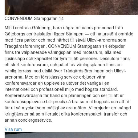
CONVENDUM Stampgatan 14
Mitt i centrala Göteborg, bara några minuters promenad från
Göteborgs centralstation ligger Stampen — ett naturskönt område
med flera parker och med närhet till såväl Ullevi-arenorna som
Trädgårdsföreningen. CONVENDUM Stampgatan 14 erbjuder
finns tre välplanerade våningsplan med mötesrum, alla med
ljusinsläpp och kapacitet för fyra till 50 personer. Dessutom finns
ett stort konferensrum, och på ett av våningsplanen finns en
rymlig terrass med utsikt över Trädgårdsföreningen och Ullevi-
arenorna. Med en förstklassig service erbjuder våra
konferensvärdar en upplevelse utöver det vanliga i en
internationell och professionell miljö med högsta standard.
Konferensvärdarna tar hand om planeringen och ser till att er
konferensupplevelse blir precis så bra som ni hoppats och att ni
får ut så mycket som möjligt av era möten. Vi erbjuder en mängd
kringtjänster så som flertalet olika konferenspaket, transfer och
annan conciergeservice.
Visa rum