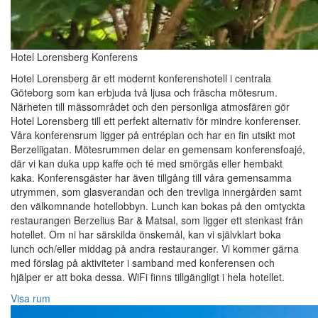
Hotel Lorensberg Konferens
Hotel Lorensberg är ett modernt konferenshotell i centrala
Göteborg som kan erbjuda två ljusa och fräscha mötesrum.
Närheten till mässområdet och den personliga atmosfären gör
Hotel Lorensberg till ett perfekt alternativ för mindre konferenser.
Våra konferensrum ligger på entréplan och har en fin utsikt mot
Berzeliigatan. Mötesrummen delar en gemensam konferensfoajé,
där vi kan duka upp kaffe och té med smörgås eller hembakt
kaka. Konferensgäster har även tillgång till våra gemensamma
utrymmen, som glasverandan och den trevliga innergården samt
den välkomnande hotellobbyn. Lunch kan bokas på den omtyckta
restaurangen Berzelius Bar & Matsal, som ligger ett stenkast från
hotellet. Om ni har särskilda önskemål, kan vi självklart boka
lunch och/eller middag på andra restauranger. Vi kommer gärna
med förslag på aktiviteter i samband med konferensen och
hjälper er att boka dessa. WiFi finns tillgängligt i hela hotellet.
Visa rum