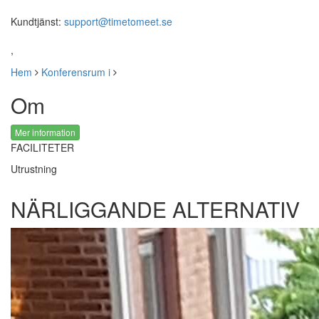
Kundtjänst:
support@timetomeet.se
,
Hem
Konferensrum i
Om
Mer information
FACILITETER
Utrustning
NÄRLIGGANDE ALTERNATIV