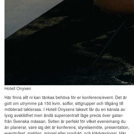
Hotell Onyxen
Här finns allt ni kan tänkas behöva för er konferens/event. Det är
gott om utrymme på 150 kvm, soffor, sittgrupper och tillgång till
möblerad takterass. I Hotell Onyxens taksvit får du en känsla av
lyxig avskildhet men ändå supercentralt läge precis över gatan
från Svenska mässan. Sviten är perfekt för vilket evenemang du
än planerar, vare sig det är konferens, styrelsemöte, presentation,
events/fest, middag, mingel eller produkt- och klädvisningar. Här