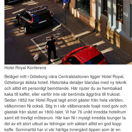
Hotel Royal Konferens
Beläget mitt i Göteborg nära Centralstationen ligger Hotel Royal,
Göteborgs äldsta hotell. Historiska detaljer blandas med ny teknik
och alltid ett personligt bemötande. Här njuter du av hembakad
kaka till kaffet, eller varför inte vår berömda äggröra till frukost.
Sedan 1852 har Hotel Royal tagit emot gäster från hela världen,
välkommen Ni också. Stig in i vår välbevarade foajé med golv och
glastak från slutet av 1800-talet. Vi har 76 unikt inredda hotellrum
samt ett trevligt mötesrum. Här kan Ni i mysigt inredda lounger ta
del av ett stort utbud av tidningar och såklart alltid en god kopp
kaffe. Sommartid har vi vår härliga innergård öppen som är en