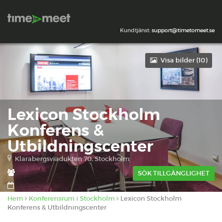
Kundtjänst:
support@timetomeet.se
Visa bilder (
10
)
Lexicon Stockholm
Konferens &
Utbildningscenter
Klarabergsviadukten 70, Stockholm
SÖK TILLGÄNGLIGHET
Hem
Konferensrum i Stockholm
Lexicon Stockholm
Konferens & Utbildningscenter