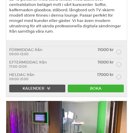
centralstation beläget mitt i vårt kurscenter. Soffor,
kaffemaskin glassbox, ståbord, långbord och TV-skärm
modell större finnes i denna lounge. Passar perfekt för
mingel med kunder eller gäster. Vi har även modern
utrustning för att sända professionella digitala sändningar
från samtliga våra rum.
FÖRMIDDAG från
11000 kr
09:00-12:00
EFTERMIDDAG från
11000 kr
17:00-21:00
HELDAG från
17000 kr
09:00-21:00
KALENDER
BOKA
Förmiddag
Eftermiddag
Heldag