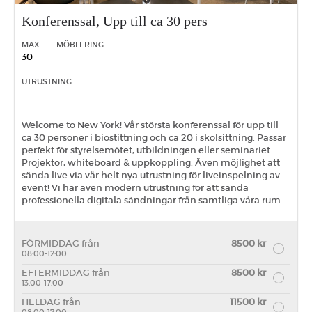
Konferenssal, Upp till ca 30 pers
MAX
MÖBLERING
30
UTRUSTNING
Welcome to New York! Vår största konferenssal för upp till
ca 30 personer i biostittning och ca 20 i skolsittning. Passar
perfekt för styrelsemötet, utbildningen eller seminariet.
Projektor, whiteboard & uppkoppling. Även möjlighet att
sända live via vår helt nya utrustning för liveinspelning av
event! Vi har även modern utrustning för att sända
professionella digitala sändningar från samtliga våra rum.
FÖRMIDDAG från
8500 kr
08:00-12:00
EFTERMIDDAG från
8500 kr
13:00-17:00
HELDAG från
11500 kr