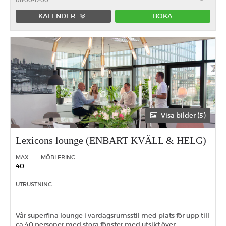
08:00-17:00
KALENDER
BOKA
Förmiddag
Eftermiddag
Heldag
Visa bilder (5)
Lexicons lounge (ENBART KVÄLL & HELG)
MAX
MÖBLERING
40
UTRUSTNING
Vår superfina lounge i vardagsrumsstil med plats för upp till
ca 40 personer med stora fönster med utsikt över