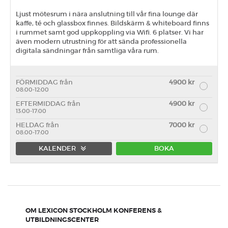
Ljust mötesrum i nära anslutning till vår fina lounge där
kaffe, té och glassbox finnes. Bildskärm & whiteboard finns
i rummet samt god uppkoppling via Wifi. 6 platser. Vi har
även modern utrustning för att sända professionella
digitala sändningar från samtliga våra rum.
FÖRMIDDAG från
4900 kr
08:00-12:00
EFTERMIDDAG från
4900 kr
13:00-17:00
HELDAG från
7000 kr
08:00-17:00
KALENDER
BOKA
Förmiddag
Eftermiddag
Heldag
OM LEXICON STOCKHOLM KONFERENS &
UTBILDNINGSCENTER