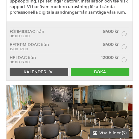
uppkoppling. I priset ingår datorer, installation och teknisk
support. Vi har även modern utrustning för att sända
professionella digitala sändningar från samtliga våra rum.
FÖRMIDDAG från
8400 kr
08:00-12:00
EFTERMIDDAG från
8400 kr
13:00-17:00
HELDAG från
12000 kr
08:00-17:00
KALENDER
BOKA
Förmiddag
Eftermiddag
Heldag
Visa bilder (3)