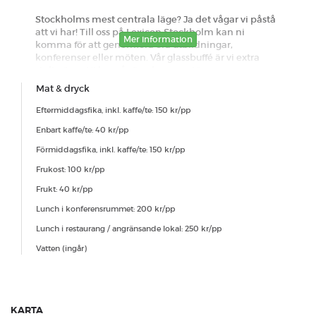
Stockholms mest centrala läge? Ja det vågar vi påstå
att vi har! Till oss på Lexicon Stockholm kan ni
Mer information
komma för att genomföra era utbildningar,
konferenser eller möten. Vår glassbuffé är vi extra
stolta över. Vi har vår fina lounge, större
konferensrum, datorsalar samt mindre mötesrum.
Mat & dryck
Hos oss finns helhetslösningen med personal, teknik
och olika konferenspaket för förtäring. Varmt
Eftermiddagsfika, inkl. kaffe/te: 150 kr/pp
välkomna till oss! OBS vi har även öppet för
Enbart kaffe/te: 40 kr/pp
bokningar kvällar & helg! Vi har även modern
utrustning för att sända professionella digitala
Förmiddagsfika, inkl. kaffe/te: 150 kr/pp
sändningar från samtliga våra rum.
Frukost: 100 kr/pp
Standard avbokningspolicy
Frukt: 40 kr/pp
Lunch i konferensrummet: 200 kr/pp
Lunch i restaurang / angränsande lokal: 250 kr/pp
Vatten (ingår)
KARTA