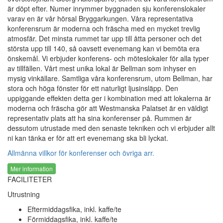
är döpt efter. Numer inrymmer byggnaden sju konferenslokaler
varav en är vår hörsal Bryggarkungen. Våra representativa
konferensrum är moderna och fräscha med en mycket trevlig
atmosfär. Det minsta rummet tar upp till åtta personer och det
största upp till 140, så oavsett evenemang kan vi bemöta era
önskemål. Vi erbjuder konferens- och möteslokaler för alla typer
av tillfällen. Vårt mest unika lokal är Bellman som inhyser en
mysig vinkällare. Samtliga våra konferensrum, utom Bellman, har
stora och höga fönster för ett naturligt ljusinsläpp. Den
uppiggande effekten detta ger i kombination med att lokalerna är
moderna och fräscha gör att Westmanska Palatset är en väldigt
representativ plats att ha sina konferenser på. Rummen är
dessutom utrustade med den senaste tekniken och vi erbjuder allt
ni kan tänka er för att ert evenemang ska bli lyckat.
Allmänna villkor för konferenser och övriga arr.
Mer information
FACILITETER
Utrustning
Eftermiddagsfika, inkl. kaffe/te
Förmiddagsfika, inkl. kaffe/te