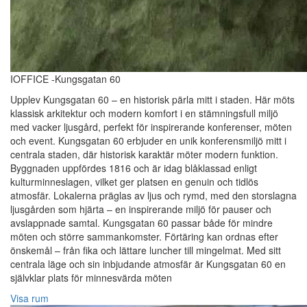
IOFFICE -Kungsgatan 60
Upplev Kungsgatan 60 – en historisk pärla mitt i staden. Här möts
klassisk arkitektur och modern komfort i en stämningsfull miljö
med vacker ljusgård, perfekt för inspirerande konferenser, möten
och event. Kungsgatan 60 erbjuder en unik konferensmiljö mitt i
centrala staden, där historisk karaktär möter modern funktion.
Byggnaden uppfördes 1816 och är idag blåklassad enligt
kulturminneslagen, vilket ger platsen en genuin och tidlös
atmosfär. Lokalerna präglas av ljus och rymd, med den storslagna
ljusgården som hjärta – en inspirerande miljö för pauser och
avslappnade samtal. Kungsgatan 60 passar både för mindre
möten och större sammankomster. Förtäring kan ordnas efter
önskemål – från fika och lättare luncher till mingelmat. Med sitt
centrala läge och sin inbjudande atmosfär är Kungsgatan 60 en
självklar plats för minnesvärda möten
Visa rum