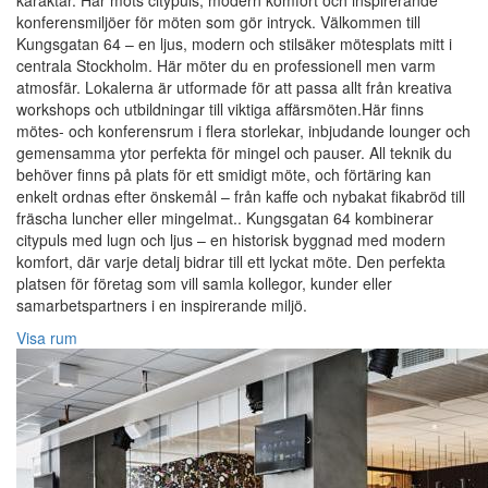
karaktär. Här möts citypuls, modern komfort och inspirerande
konferensmiljöer för möten som gör intryck. Välkommen till
Kungsgatan 64 – en ljus, modern och stilsäker mötesplats mitt i
centrala Stockholm. Här möter du en professionell men varm
atmosfär. Lokalerna är utformade för att passa allt från kreativa
workshops och utbildningar till viktiga affärsmöten.Här finns
mötes- och konferensrum i flera storlekar, inbjudande lounger och
gemensamma ytor perfekta för mingel och pauser. All teknik du
behöver finns på plats för ett smidigt möte, och förtäring kan
enkelt ordnas efter önskemål – från kaffe och nybakat fikabröd till
fräscha luncher eller mingelmat.. Kungsgatan 64 kombinerar
citypuls med lugn och ljus – en historisk byggnad med modern
komfort, där varje detalj bidrar till ett lyckat möte. Den perfekta
platsen för företag som vill samla kollegor, kunder eller
samarbetspartners i en inspirerande miljö.
Visa rum