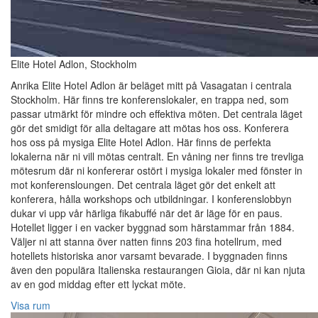
Elite Hotel Adlon, Stockholm
Anrika Elite Hotel Adlon är beläget mitt på Vasagatan i centrala
Stockholm. Här finns tre konferenslokaler, en trappa ned, som
passar utmärkt för mindre och effektiva möten. Det centrala läget
gör det smidigt för alla deltagare att mötas hos oss. Konferera
hos oss på mysiga Elite Hotel Adlon. Här finns de perfekta
lokalerna när ni vill mötas centralt. En våning ner finns tre trevliga
mötesrum där ni konfererar ostört i mysiga lokaler med fönster in
mot konferensloungen. Det centrala läget gör det enkelt att
konferera, hålla workshops och utbildningar. I konferenslobbyn
dukar vi upp vår härliga fikabuffé när det är läge för en paus.
Hotellet ligger i en vacker byggnad som härstammar från 1884.
Väljer ni att stanna över natten finns 203 fina hotellrum, med
hotellets historiska anor varsamt bevarade. I byggnaden finns
även den populära Italienska restaurangen Gioia, där ni kan njuta
av en god middag efter ett lyckat möte.
Visa rum