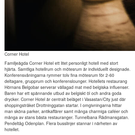
Corner Hotel
Familjeägda Corner Hotel ett litet personligt hotell med stort
hjärta. Samtliga hotellrum och mötesrum är individuellt designade.
Konferensvåningarna rymmer tolv fina mötesrum för 2-60
deltagare, grupprum och konferenslounger. Hotellets restaurang
Hörnans Belgobar serverar vällagad mat med belgiska influenser.
Baren har ett spännande utbud av belgiskt öl och andra goda
drycker. Corner Hotel är centralt beläget i Vasastan/City just där
shoppingstråket Drottninggatan startar. I omgivningarna hittar
man sköna parker, antikaffärer samt många charmiga caféer och
många av stans bästa restauranger. Tunnelbana Rådmansgatan.
Pendeltåg Odenplan. Flera busslinjer stannar i närheten av
hotellet.