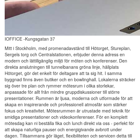
IOFFICE -Kungsgatan 37
Mitt i Stockholm, med promenadavstånd till Hötorget, Stureplan,
Sergels torg och Centralstationen, erbjuder denna adress en
modern och lättillgänglig miljö för möten och konferenser. Den
direkta anslutningen till tunnelbanans gröna linje, hållplats
Hötorget, gör det enkelt för deltagare att ta sig hit. I samma
byggnad finns även butiker och en bowlinghall. Lokalerna sträcker
sig över tre plan och rymmer mötesrum i olika storlekar,
anpassade för allt från mindre gruppdiskussioner till större
presentationer. Rummen är ljusa, moderna och utformade för att
skapa en inspirerande och professionell atmosfär som stärker
fokus och kreativitet. Mötesrummen är utrustade med teknik för
smidiga presentationer och videokonferenser. För en komplett
mötesdag kan ni beställa fika och lunch direkt via oss - perfekt för
att skapa naturliga pauser och energigivande avbrott under
dagen. Tillsammans gör läget, flexibiliteten och servicen detta till