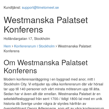
Kundtjänst:
support@timetomeet.se
Westmanska Palatset
Konferens
Holländargatan 17, Stockholm
Hem
Konferensrum i Stockholm
Westmanska Palatset
Konferens
Om Westmanska Palatset
Konferens
Modern konferensanläggning i en byggnad med anor, mitt i
Stockholm City. Vi erbjuder sju olika konferensrum där vår hörsal
tar upp till 140 personer och vårt minsta mötesrum upp till åtta.
Sedan har vi även allt där emellan. Westmanska Palatset är en
sekelskiftesbyggnad från sent 1700-/ tidigt 1800-tal med en unik
historia då Sverige under några år styrdes härifrån av
överstelöjtnant Georg Adlersparre, som ett av våra konferensrum