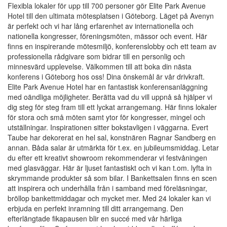
Flexibla lokaler för upp till 700 personer gör Elite Park Avenue
Hotel till den ultimata mötesplatsen i Göteborg. Läget på Avenyn
är perfekt och vi har lång erfarenhet av internationella och
nationella kongresser, föreningsmöten, mässor och event. Här
finns en inspirerande mötesmiljö, konferenslobby och ett team av
professionella rådgivare som bidrar till en personlig och
minnesvärd upplevelse. Välkommen till att boka din nästa
konferens i Göteborg hos oss! Dina önskemål är vår drivkraft.
Elite Park Avenue Hotel har en fantastisk konferensanläggning
med oändliga möjligheter. Berätta vad du vill uppnå så hjälper vi
dig steg för steg fram till ett lyckat arrangemang. Här finns lokaler
för stora och små möten samt ytor för kongresser, mingel och
utställningar. Inspirationen sitter bokstavligen i väggarna. Evert
Taube har dekorerat en hel sal, konstnären Ragnar Sandberg en
annan. Båda salar är utmärkta för t.ex. en jubileumsmiddag. Letar
du efter ett kreativt showroom rekommenderar vi festvåningen
med glasväggar. Här är ljuset fantastiskt och vi kan t.om. lyfta in
skrymmande produkter så som bilar. I Bankettsalen finns en scen
att inspirera och underhålla från i samband med föreläsningar,
bröllop bankettmiddagar och mycket mer. Med 24 lokaler kan vi
erbjuda en perfekt inramning till ditt arrangemang. Den
efterlängtade fikapausen blir en succé med vår härliga