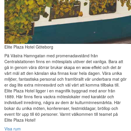
Elite Plaza Hotel Göteborg
På Västra Hamngatan med promenadavstånd från
Centralstationen finns en mötesplats utöver det vanliga. Bara att
gå in genom våra dörrar brukar skapa en wow-effekt och det är
vårt mål att den känslan ska finnas kvar hela dagen. Våra unika
miljöer, fantastiska personal och framförallt vår underbara mat gör
er dag lite extra minnesvärd och väl värt att komma tillbaka till.
Elite Plaza Hotel ligger i en magnifik byggnad med anor från
1889. Här finns flera vackra möteslokaler med karaktär och
individuell inredning, några av dem är kulturminnesmärkta. Här
bokar du unika möten, konferenser, festmiddagar, bröllop och
event för upp till 60 personer. Varmt välkommen till teamet på
Elite Plaza Hotel!‎
Visa rum