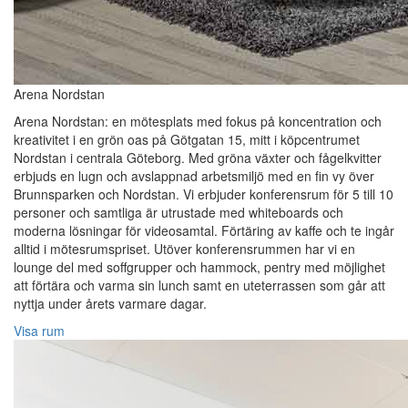
Arena Nordstan
Arena Nordstan: en mötesplats med fokus på koncentration och
kreativitet i en grön oas på Götgatan 15, mitt i köpcentrumet
Nordstan i centrala Göteborg. Med gröna växter och fågelkvitter
erbjuds en lugn och avslappnad arbetsmiljö med en fin vy över
Brunnsparken och Nordstan. Vi erbjuder konferensrum för 5 till 10
personer och samtliga är utrustade med whiteboards och
moderna lösningar för videosamtal. Förtäring av kaffe och te ingår
alltid i mötesrumspriset. Utöver konferensrummen har vi en
lounge del med soffgrupper och hammock, pentry med möjlighet
att förtära och varma sin lunch samt en uteterrassen som går att
nyttja under årets varmare dagar.
Visa rum