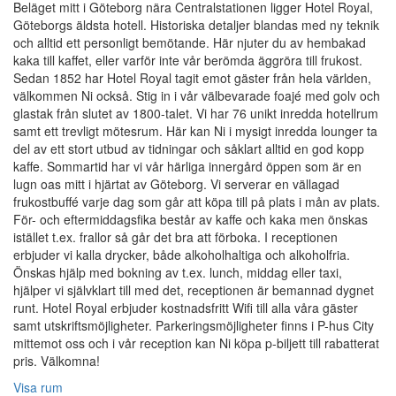
Beläget mitt i Göteborg nära Centralstationen ligger Hotel Royal,
Göteborgs äldsta hotell. Historiska detaljer blandas med ny teknik
och alltid ett personligt bemötande. Här njuter du av hembakad
kaka till kaffet, eller varför inte vår berömda äggröra till frukost.
Sedan 1852 har Hotel Royal tagit emot gäster från hela världen,
välkommen Ni också. Stig in i vår välbevarade foajé med golv och
glastak från slutet av 1800-talet. Vi har 76 unikt inredda hotellrum
samt ett trevligt mötesrum. Här kan Ni i mysigt inredda lounger ta
del av ett stort utbud av tidningar och såklart alltid en god kopp
kaffe. Sommartid har vi vår härliga innergård öppen som är en
lugn oas mitt i hjärtat av Göteborg. Vi serverar en vällagad
frukostbuffé varje dag som går att köpa till på plats i mån av plats.
För- och eftermiddagsfika består av kaffe och kaka men önskas
istället t.ex. frallor så går det bra att förboka. I receptionen
erbjuder vi kalla drycker, både alkoholhaltiga och alkoholfria.
Önskas hjälp med bokning av t.ex. lunch, middag eller taxi,
hjälper vi självklart till med det, receptionen är bemannad dygnet
runt. Hotel Royal erbjuder kostnadsfritt Wifi till alla våra gäster
samt utskriftsmöjligheter. Parkeringsmöjligheter finns i P-hus City
mittemot oss och i vår reception kan Ni köpa p-biljett till rabatterat
pris. Välkomna!
Visa rum