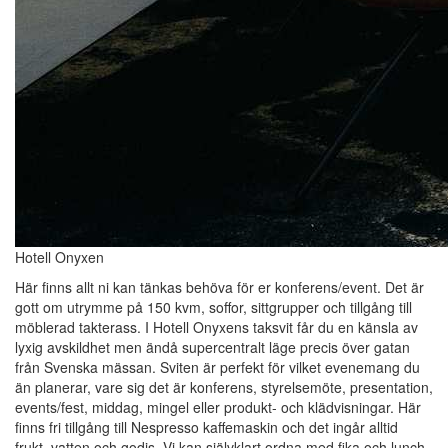
Hotell Onyxen
Här finns allt ni kan tänkas behöva för er konferens/event. Det är
gott om utrymme på 150 kvm, soffor, sittgrupper och tillgång till
möblerad takterass. I Hotell Onyxens taksvit får du en känsla av
lyxig avskildhet men ändå supercentralt läge precis över gatan
från Svenska mässan. Sviten är perfekt för vilket evenemang du
än planerar, vare sig det är konferens, styrelsemöte, presentation,
events/fest, middag, mingel eller produkt- och klädvisningar. Här
finns fri tillgång till Nespresso kaffemaskin och det ingår alltid
frukt, vatten och godis. Vi kan självklart ordna med fika och lunch