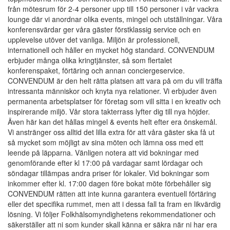
från mötesrum för 2-4 personer upp till 150 personer i vår vackra
lounge där vi anordnar olika events, mingel och utställningar. Våra
konferensvärdar ger våra gäster förstklassig service och en
upplevelse utöver det vanliga. Miljön är professionell,
internationell och håller en mycket hög standard. CONVENDUM
erbjuder många olika kringtjänster, så som flertalet
konferenspaket, förtäring och annan conciergeservice.
CONVENDUM är den helt rätta platsen att vara på om du vill träffa
intressanta människor och knyta nya relationer. Vi erbjuder även
permanenta arbetsplatser för företag som vill sitta i en kreativ och
inspirerande miljö. Vår stora takterrass lyfter dig till nya höjder.
Även här kan det hållas mingel & events helt efter era önskemål.
Vi anstränger oss alltid det lilla extra för att våra gäster ska få ut
så mycket som möjligt av sina möten och lämna oss med ett
leende på läpparna. Vänligen notera att vid bokningar med
genomförande efter kl 17:00 på vardagar samt lördagar och
söndagar tillämpas andra priser för lokaler. Vid bokningar som
inkommer efter kl. 17:00 dagen före bokat möte förbehåller sig
CONVENDUM rätten att inte kunna garantera eventuell förtäring
eller det specifika rummet, men att i dessa fall ta fram en likvärdig
lösning. Vi följer Folkhälsomyndighetens rekommendationer och
säkerställer att ni som kunder skall känna er säkra när ni har era