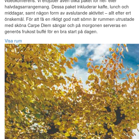
videokonferens. Vi erbjuder även olika paket för hel- eller
halvdagsarrangemang. Dessa paket inkluderar kaffe, lunch och
middagar, samt någon form av avslutande aktivitet – allt efter ert
önskemål. För att få en riktigt god natt sömn är rummen utrustade
med sköna Carpe Diem sängar och på morgonen serveras en
generös frukost buffé för en bra start på dagen.
Visa rum