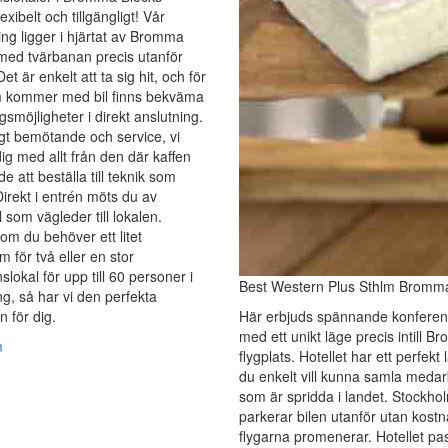
lexibelt och tillgängligt! Vår
ng ligger i hjärtat av Bromma
med tvärbanan precis utanför
et är enkelt att ta sig hit, och för
 kommer med bil finns bekväma
gsmöjligheter i direkt anslutning.
gt bemötande och service, vi
dig med allt från den där kaffen
e att beställa till teknik som
 Direkt i entrén möts du av
 som vägleder till lokalen.
om du behöver ett litet
 för två eller en stor
slokal för upp till 60 personer i
Best Western Plus Sthlm Bromm
ing, så har vi den perfekta
n för dig.
Här erbjuds spännande konferen
med ett unikt läge precis intill 
m
flygplats. Hotellet har ett perfekt
du enkelt vill kunna samla medar
som är spridda i landet. Stockho
parkerar bilen utanför utan kost
flygarna promenerar. Hotellet pa