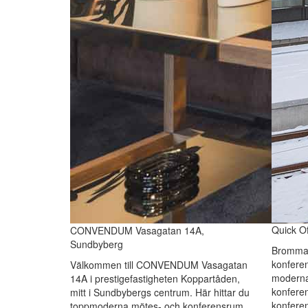
Quick O
CONVENDUM Vasagatan 14A,
Sundbyberg
Brommas
konferen
Välkommen till CONVENDUM Vasagatan
moderna
14A i prestigefastigheten Koppartåden,
konfere
mitt i Sundbybergs centrum. Här hittar du
konferen
toppmoderna mötes- och konferensrum