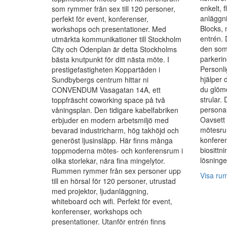
enkelt, f
som rymmer från sex till 120 personer,
anläggni
perfekt för event, konferenser,
Blocks, 
workshops och presentationer. Med
entrén. D
utmärkta kommunikationer till Stockholm
den som
City och Odenplan är detta Stockholms
parkerin
bästa knutpunkt för ditt nästa möte. I
Personli
prestigefastigheten Koppartåden i
hjälper 
Sundbybergs centrum hittar ni
du glömd
CONVENDUM Vasagatan 14A, ett
strular.
toppfräscht coworking space på två
personal
våningsplan. Den tidigare kabelfabriken
Oavsett 
erbjuder en modern arbetsmiljö med
mötesrum
bevarad industricharm, hög takhöjd och
konferen
generöst ljusinsläpp. Här finns många
biosittn
toppmoderna mötes- och konferensrum i
lösninge
olika storlekar, nära fina mingelytor.
Rummen rymmer från sex personer upp
Visa ru
till en hörsal för 120 personer, utrustad
med projektor, ljudanläggning,
whiteboard och wifi. Perfekt för event,
konferenser, workshops och
presentationer. Utanför entrén finns