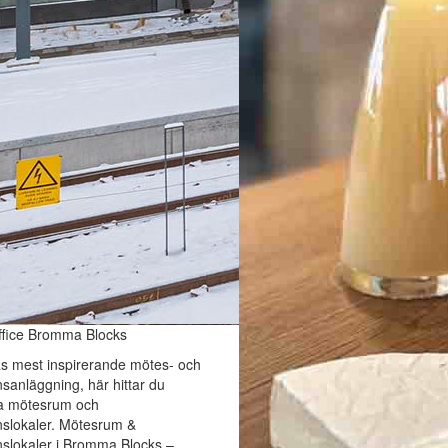
ffice Bromma Blocks
 mest inspirerande mötes- och
sanläggning, här hittar du
 mötesrum och
nslokaler. Mötesrum &
slokaler i Bromma Blocks –