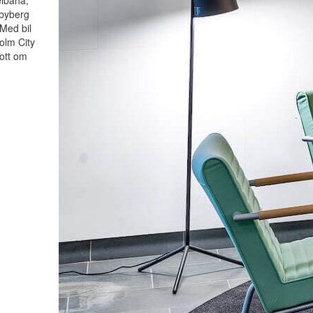
elbana,
dbyberg
 Med bil
olm City
ott om