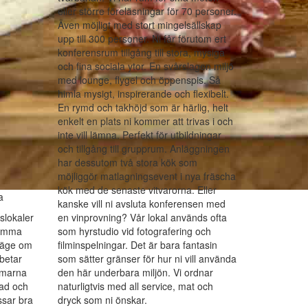
eller större föreläsningar för 70 personer.
Även möjligt med stort mingelsällskap
upp till 300 personer. Ni får förutom ert
konferensrum tillgång till stora, mysiga
och fina sociala ytor. En svårslagen miljö
med lounge, flygel och öppenspis. Så
himla mysigt, inspirerande och flexibelt.
En rymd och takhöjd som är härlig, helt
enkelt en plats ni kommer att trivas i och
inte vill lämna. Perfekt för utbildningar
och tillgång till grupprum. Anläggningen
har dessutom två stora kök som
möjliggör matlagningsevent i nya fräscha
kök med de senaste vitvarorna. Eller
a
kanske vill ni avsluta konferensen med
slokaler
en vinprovning? Vår lokal används ofta
Bromma
som hyrstudio vid fotografering och
 läge om
filminspelningar. Det är bara fantasin
betar
som sätter gränser för hur ni vill använda
lmarna
den här underbara miljön. Vi ordnar
nad och
naturligtvis med all service, mat och
ssar bra
dryck som ni önskar.