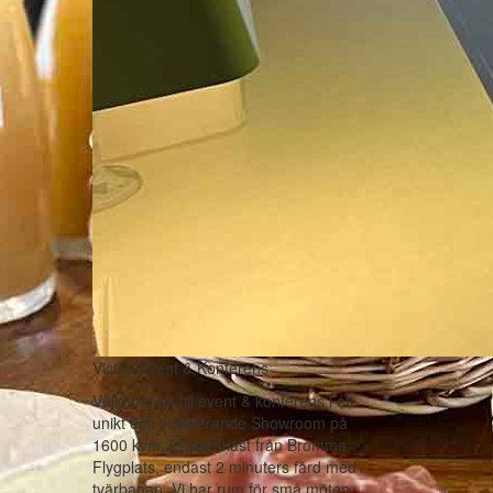
Victrix Event & Konferens
Välkommen till event & konferens i ett
unikt och inspirerande Showroom på
1600 kvm. Ett stenkast från Bromma
Flygplats, endast 2 minuters färd med
tvärbanan. Vi har rum för små möten