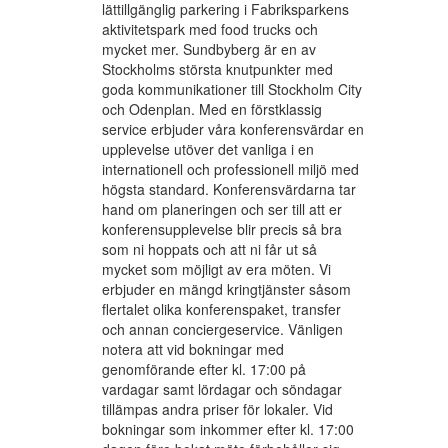
lättillgänglig parkering i Fabriksparkens
aktivitetspark med food trucks och
mycket mer. Sundbyberg är en av
Stockholms största knutpunkter med
goda kommunikationer till Stockholm City
och Odenplan. Med en förstklassig
service erbjuder våra konferensvärdar en
upplevelse utöver det vanliga i en
internationell och professionell miljö med
högsta standard. Konferensvärdarna tar
hand om planeringen och ser till att er
konferensupplevelse blir precis så bra
som ni hoppats och att ni får ut så
mycket som möjligt av era möten. Vi
erbjuder en mängd kringtjänster såsom
flertalet olika konferenspaket, transfer
och annan conciergeservice. Vänligen
notera att vid bokningar med
genomförande efter kl. 17:00 på
vardagar samt lördagar och söndagar
tillämpas andra priser för lokaler. Vid
bokningar som inkommer efter kl. 17:00