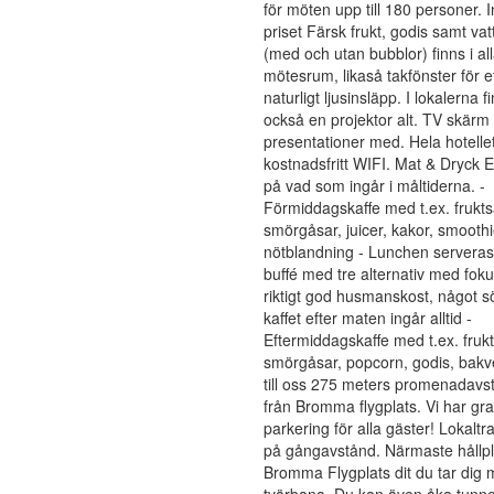
för möten upp till 180 personer. I
priset Färsk frukt, godis samt vat
(med och utan bubblor) finns i al
mötesrum, likaså takfönster för e
naturligt ljusinsläpp. I lokalerna f
också en projektor alt. TV skärm 
presentationer med. Hela hotelle
kostnadsfritt WIFI. Mat & Dryck
på vad som ingår i måltiderna. -
Förmiddagskaffe med t.ex. frukts
smörgåsar, juicer, kakor, smoothi
nötblandning - Lunchen servera
buffé med tre alternativ med fok
riktigt god husmanskost, något sött
kaffet efter maten ingår alltid -
Eftermiddagskaffe med t.ex. frukt
smörgåsar, popcorn, godis, bakve
till oss 275 meters promenadavs
från Bromma flygplats. Vi har gra
parkering för alla gäster! Lokaltra
på gångavstånd. Närmaste hållpl
Bromma Flygplats dit du tar dig