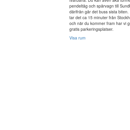
tvärbana. Du kan även åka tunn
pendeltåg och spårvagn till Sun
därifrån går det buss sista biten.
tar det ca 15 minuter från Stockh
och när du kommer fram har vi g
gratis parkeringsplatser.
Visa rum