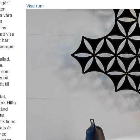
ngår i
Visa rum
ten
la våra
tt
inns
att visa
t har
 Exempel
allad,
e,
s som
us på
 till
fat,
rk Hitta
tånd
tis
fik finns
ats är
 med