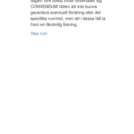
dagen före bokat möte förbehåller sig
CONVENDUM rätten att inte kunna
garantera eventuell förtäring eller det
specifika rummet, men att i dessa fall ta
fram en likvärdig lösning.
Visa rum