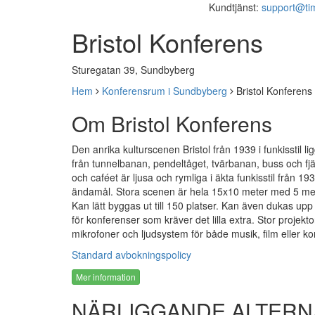
Kundtjänst:
support@ti
Bristol Konferens
Sturegatan 39, Sundbyberg
Hem
Konferensrum i Sundbyberg
Bristol Konferens
Om Bristol Konferens
Den anrika kulturscenen Bristol från 1939 i funkisstil l
från tunnelbanan, pendeltåget, tvärbanan, buss och fj
och caféet är ljusa och rymliga i äkta funkisstil från 1
ändamål. Stora scenen är hela 15x10 meter med 5 meter
Kan lätt byggas ut till 150 platser. Kan även dukas up
för konferenser som kräver det lilla extra. Stor proje
mikrofoner och ljudsystem för både musik, film eller ko
Standard avbokningspolicy
Mer information
NÄRLIGGANDE ALTERN