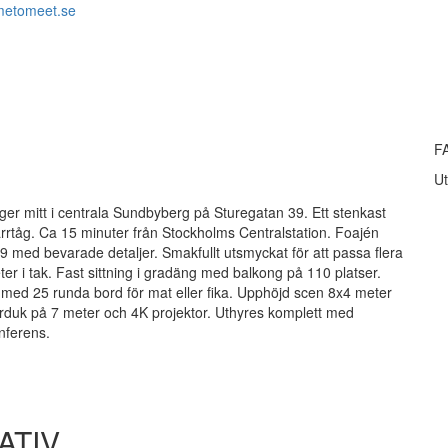
metomeet.se
F
Ut
igger mitt i centrala Sundbyberg på Sturegatan 39. Ett stenkast
ärrtåg. Ca 15 minuter från Stockholms Centralstation. Foajén
939 med bevarade detaljer. Smakfullt utsmyckat för att passa flera
 i tak. Fast sittning i gradäng med balkong på 110 platser.
p med 25 runda bord för mat eller fika. Upphöjd scen 8x4 meter
ktorduk på 7 meter och 4K projektor. Uthyres komplett med
nferens.
ATIV