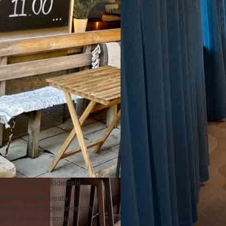
uie - Ditt egna Södercafé
der en ny sorts kreativ
smiljö; ha ditt egna södercafé
ag! Vi är den personliga