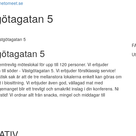
metomeet.se
götagatan 5
stgötagatan 5
F
ötagatan 5
Ut
mtrevlig möteslokal för upp till 120 personer. Vi erbjuder
ll söder - Västgötagatan 5. Vi erbjuder förstklassig service!
tisk sak är att de tre mellanstora lokalerna enkelt kan göras om
mt i biosittning. Vi erbjuder även god, vällagad mat med
ngemanget blir ett trevligt och smakrikt inslag i din konferens. Ni
id! Vi ordnar allt från snacks, mingel och middagar till
ATIV