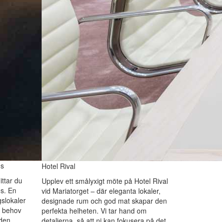
ns
Hotel Rival
ittar du
Upplev ett smålyxigt möte på Hotel Rival
s. En
vid Mariatorget – där eleganta lokaler,
gslokaler
designade rum och god mat skapar den
a behov
perfekta helheten. Vi tar hand om
 den
detaljerna, så att ni kan fokusera på det