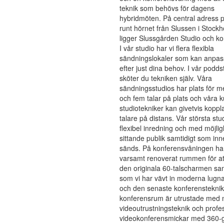
teknik som behövs för dagens
hybridmöten. På central adress p
runt hörnet från Slussen i Stock
ligger Slussgården Studio och ko
I vår studio har vi flera flexibla
sändningslokaler som kan anpa
efter just dina behov. I vår podds
sköter du tekniken själv. Våra
sändningsstudios har plats för me
och fem talar på plats och våra 
studiotekniker kan givetvis koppla
talare på distans. Vår största stu
flexibel inredning och med möjlighe
sittande publik samtidigt som inn
sänds. På konferensvåningen har
varsamt renoverat rummen för at
den originala 60-talscharmen sam
som vi har vävt in moderna lugna
och den senaste konferensteknik
konferensrum är utrustade med
videoutrustningsteknik och profe
videokonferensmickar med 360-