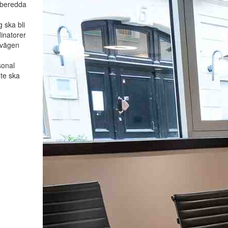
örberedda
 ska bli
dinatorer
 vägen
sonal
öte ska