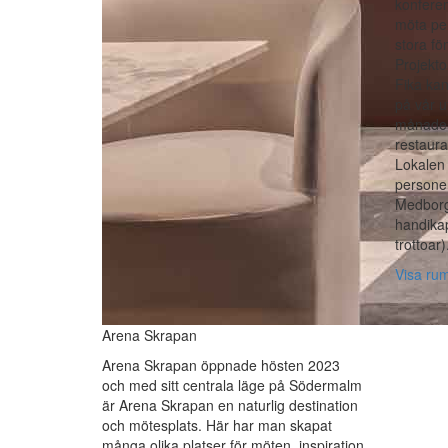
konferen
möta pe
stora fö
Projektor
Fika kan
på vår u
månader
restaura
Lokalen 
persone
Medborg
handika
trottoar)
Visa ru
Arena Skrapan
Arena Skrapan öppnade hösten 2023
och med sitt centrala läge på Södermalm
är Arena Skrapan en naturlig destination
och mötesplats. Här har man skapat
många olika platser för möten, inspiration