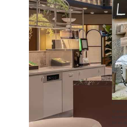
Louie Lo
Vi erbju
konferen
för en d