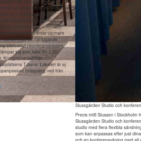
smiljön där du alltid kommer
rsonal på plats. Levande med
nster ut mot Bondegatan.
 och mikrofon finns att tillgå.
 intas i samma lokal, alternativt
teservering under årets varmare
. Lunch intas på närliggande
ng alternativt i konferenslokalen.
lämpar sig som bäst för 1-30
r. Kort promenad från
arplatsens T-bana. Lokalen är ej
ppanpassad (trappsteg ned från
.
m
Slussgården Studio och konfere
Precis intill Slussen i Stockholm h
Slussgården Studio och konferen
studio med flera flexibla sändnin
som kan anpassas efter just din
och en konferensvåning med all