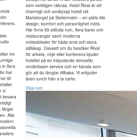
som verkligen räknas. Hotel Rival är ett
recis
charmigt och smålyxigt hotell vid
holm
Mariatorget på Södermalm – en plats där
nferens.
design, komfort och personlighet möts.
Här finns 99 stilfulla rum, flera barer och
ssas
restauranger samt moderna
tudio
möteslokaler för både små och stora
sällskap. Oavsett om du besöker Rival
llan tre
för arbete, nöje eller konferens bjuder
kunniga
hotellet på en inbjudande atmosfär,
 in flera
omtänksam service och en känsla som
dio har
gör att du längtar tillbaka. Vi erbjuder
t till
även lunch från a la carte.
ehållet
Visa rum
 vi
t bevara
tidigt
 färger
en. Alla
 modern
ssionella
graders