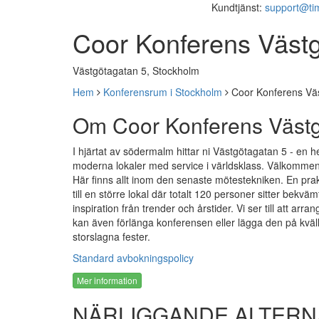
Kundtjänst:
support@ti
Coor Konferens Väst
Västgötagatan 5, Stockholm
Hem
Konferensrum i Stockholm
Coor Konferens Vä
Om Coor Konferens Västg
I hjärtat av södermalm hittar ni Västgötagatan 5 - en he
moderna lokaler med service i världsklass. Välkommen ti
Här finns allt inom den senaste mötestekniken. En prak
till en större lokal där totalt 120 personer sitter bekvä
inspiration från trender och årstider. Vi ser till att arra
kan även förlänga konferensen eller lägga den på kvällst
storslagna fester.
Standard avbokningspolicy
Mer information
NÄRLIGGANDE ALTERN