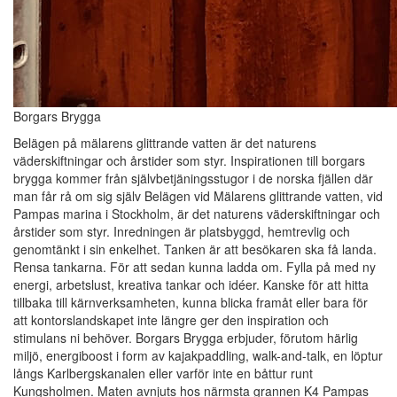
Borgars Brygga
Belägen på mälarens glittrande vatten är det naturens
väderskiftningar och årstider som styr. Inspirationen till borgars
brygga kommer från självbetjäningsstugor i de norska fjällen där
man får rå om sig själv Belägen vid Mälarens glittrande vatten, vid
Pampas marina i Stockholm, är det naturens väderskiftningar och
årstider som styr. Inredningen är platsbyggd, hemtrevlig och
genomtänkt i sin enkelhet. Tanken är att besökaren ska få landa.
Rensa tankarna. För att sedan kunna ladda om. Fylla på med ny
energi, arbetslust, kreativa tankar och idéer. Kanske för att hitta
tillbaka till kärnverksamheten, kunna blicka framåt eller bara för
att kontorslandskapet inte längre ger den inspiration och
stimulans ni behöver. Borgars Brygga erbjuder, förutom härlig
miljö, energiboost i form av kajakpaddling, walk-and-talk, en löptur
långs Karlbergskanalen eller varför inte en båttur runt
Kungsholmen. Maten avnjuts hos närmsta grannen K4 Pampas