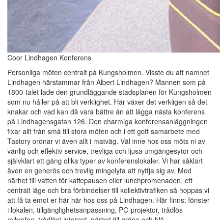
Coor Lindhagen Konferens
Personliga möten centralt på Kungsholmen. Visste du att namnet
Lindhagen härstammar från Albert Lindhagen? Mannen som på
1800-talet lade den grundläggande stadsplanen för Kungsholmen
som nu håller på att bli verklighet. Här växer det verkligen så det
knakar och vad kan då vara bättre än att lägga nästa konferens
på Lindhagensgatan 126. Den charmiga konferensanläggningen
fixar allt från små till stora möten och i ett gott samarbete med
Tastory ordnar vi även allt i matväg. Väl inne hos oss möts ni av
vänlig och effektiv service, trevliga och ljusa umgängesytor och
självklart ett gäng olika typer av konferenslokaler. Vi har såklart
även en generös och trevlig mingelyta att nyttja sig av. Med
närhet till vatten för kaffepausen eller lunchpromenaden, ett
centralt läge och bra förbindelser till kollektivtrafiken så hoppas vi
att få ta emot er här här hos oss på Lindhagen. Här finns: fönster
i lokalen, tillgänglighetsanpassning, PC-projektor, trådlös
mikrofon, trådlöst internet, närhet till gröna och blå