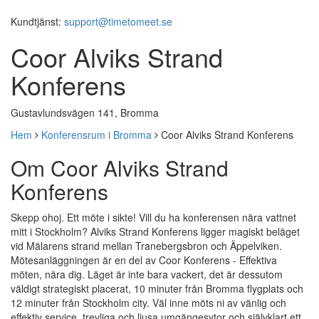
Kundtjänst:
support@timetomeet.se
Coor Alviks Strand
Konferens
Gustavlundsvägen 141, Bromma
Hem
Konferensrum i Bromma
Coor Alviks Strand Konferens
Om Coor Alviks Strand
Konferens
Skepp ohoj. Ett möte i sikte! Vill du ha konferensen nära vattnet
mitt i Stockholm? Alviks Strand Konferens ligger magiskt beläget
vid Mälarens strand mellan Tranebergsbron och Äppelviken.
Mötesanläggningen är en del av Coor Konferens - Effektiva
möten, nära dig. Läget är inte bara vackert, det är dessutom
väldigt strategiskt placerat, 10 minuter från Bromma flygplats och
12 minuter från Stockholm city. Väl inne möts ni av vänlig och
effektiv service, trevliga och ljusa umgängesytor och självklart ett