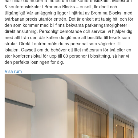
här hittar du moderna mötesrum och konferenslokaler. Mötesrum
& konferenslokaler i Bromma Blocks – enkelt, flexibelt och
tillgängligt! Vår anläggning ligger i hjärtat av Bromma Blocks, med
tvärbanan precis utanför entrén. Det är enkelt att ta sig hit, och för
den som kommer med bil finns bekväma parkeringsmöjligheter i
direkt anslutning. Personligt bemötande och service, vi hjälper dig
med allt från den där kaffen du glömde att beställa till teknik som
strular. Direkt i entrén möts du av personal som vägleder till
lokalen. Oavsett om du behöver ett litet mötesrum för två eller en
stor konferenslokal för upp till 60 personer i biosittning, så har vi
den perfekta lösningen för dig.
Visa rum