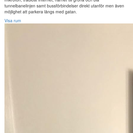
tunnelbanelinjen samt bussförbindelser direkt utanför men även
möjlighet att parkera längs med gatan.
Visa rum