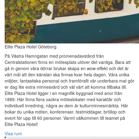
Elite Plaza Hotel Göteborg
På Västra Hamngatan med promenadavstånd från
Centralstationen finns en mötesplats utöver det vanliga. Bara att
gå in genom våra dörrar brukar skapa en wow-effekt och det är
vårt mål att den känslan ska finnas kvar hela dagen. Våra unika
miljöer, fantastiska personal och framförallt vår underbara mat gör
er dag lite extra minnesvärd och väl värt att komma tillbaka till.
Elite Plaza Hotel ligger i en magnifik byggnad med anor från
1889. Här finns flera vackra möteslokaler med karaktär och
individuell inredning, några av dem är kulturminnesmärkta. Här
bokar du unika möten, konferenser, festmiddagar, bröllop och
event för upp till 60 personer. Varmt välkommen till teamet på
Elite Plaza Hotel!‎
Visa rum