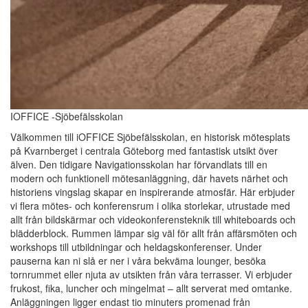
IOFFICE -Sjöbefälsskolan
Välkommen till iOFFICE Sjöbefälsskolan, en historisk mötesplats
på Kvarnberget i centrala Göteborg med fantastisk utsikt över
älven. Den tidigare Navigationsskolan har förvandlats till en
modern och funktionell mötesanläggning, där havets närhet och
historiens vingslag skapar en inspirerande atmosfär. Här erbjuder
vi flera mötes- och konferensrum i olika storlekar, utrustade med
allt från bildskärmar och videokonferensteknik till whiteboards och
blädderblock. Rummen lämpar sig väl för allt från affärsmöten och
workshops till utbildningar och heldagskonferenser. Under
pauserna kan ni slå er ner i våra bekväma lounger, besöka
tornrummet eller njuta av utsikten från våra terrasser. Vi erbjuder
frukost, fika, luncher och mingelmat – allt serverat med omtanke.
Anläggningen ligger endast tio minuters promenad från