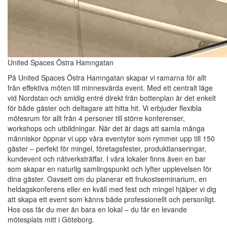
United Spaces Östra Hamngatan
På United Spaces Östra Hamngatan skapar vi ramarna för allt
från effektiva möten till minnesvärda event. Med ett centralt läge
vid Nordstan och smidig entré direkt från bottenplan är det enkelt
för både gäster och deltagare att hitta hit. Vi erbjuder flexibla
mötesrum för allt från 4 personer till större konferenser,
workshops och utbildningar. När det är dags att samla många
människor öppnar vi upp våra eventytor som rymmer upp till 150
gäster – perfekt för mingel, företagsfester, produktlanseringar,
kundevent och nätverksträffar. I våra lokaler finns även en bar
som skapar en naturlig samlingspunkt och lyfter upplevelsen för
dina gäster. Oavsett om du planerar ett frukostseminarium, en
heldagskonferens eller en kväll med fest och mingel hjälper vi dig
att skapa ett event som känns både professionellt och personligt.
Hos oss får du mer än bara en lokal – du får en levande
mötesplats mitt i Göteborg.