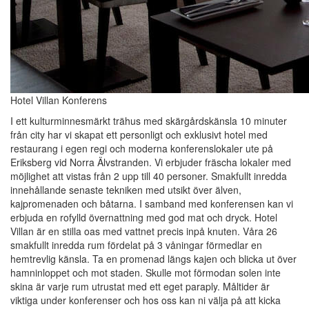
Hotel Villan Konferens
I ett kulturminnesmärkt trähus med skärgårdskänsla 10 minuter
från city har vi skapat ett personligt och exklusivt hotel med
restaurang i egen regi och moderna konferenslokaler ute på
Eriksberg vid Norra Älvstranden. Vi erbjuder fräscha lokaler med
möjlighet att vistas från 2 upp till 40 personer. Smakfullt inredda
innehållande senaste tekniken med utsikt över älven,
kajpromenaden och båtarna. I samband med konferensen kan vi
erbjuda en rofylld övernattning med god mat och dryck. Hotel
Villan är en stilla oas med vattnet precis inpå knuten. Våra 26
smakfullt inredda rum fördelat på 3 våningar förmedlar en
hemtrevlig känsla. Ta en promenad längs kajen och blicka ut över
hamninloppet och mot staden. Skulle mot förmodan solen inte
skina är varje rum utrustat med ett eget paraply. Måltider är
viktiga under konferenser och hos oss kan ni välja på att kicka