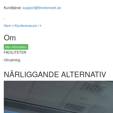
Kundtjänst:
support@timetomeet.se
,
Hem
Konferensrum i
Om
Mer information
FACILITETER
Utrustning
NÄRLIGGANDE ALTERNATIV