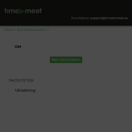
,
SÖK TILLGÄNGLIGHET
Kundtjänst:
support@timetomeet.se
Hem
Konferensrum i
OM
Mer information
FACILITETER
Utrustning