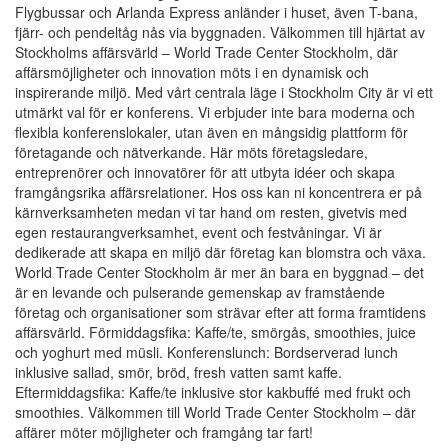
Flygbussar och Arlanda Express anländer i huset, även T-bana,
fjärr- och pendeltåg nås via byggnaden. Välkommen till hjärtat av
Stockholms affärsvärld – World Trade Center Stockholm, där
affärsmöjligheter och innovation möts i en dynamisk och
inspirerande miljö. Med vårt centrala läge i Stockholm City är vi ett
utmärkt val för er konferens. Vi erbjuder inte bara moderna och
flexibla konferenslokaler, utan även en mångsidig plattform för
företagande och nätverkande. Här möts företagsledare,
entreprenörer och innovatörer för att utbyta idéer och skapa
framgångsrika affärsrelationer. Hos oss kan ni koncentrera er på
kärnverksamheten medan vi tar hand om resten, givetvis med
egen restaurangverksamhet, event och festvåningar. Vi är
dedikerade att skapa en miljö där företag kan blomstra och växa.
World Trade Center Stockholm är mer än bara en byggnad – det
är en levande och pulserande gemenskap av framstående
företag och organisationer som strävar efter att forma framtidens
affärsvärld. Förmiddagsfika: Kaffe/te, smörgås, smoothies, juice
och yoghurt med müsli. Konferenslunch: Bordserverad lunch
inklusive sallad, smör, bröd, fresh vatten samt kaffe.
Eftermiddagsfika: Kaffe/te inklusive stor kakbuffé med frukt och
smoothies. Välkommen till World Trade Center Stockholm – där
affärer möter möjligheter och framgång tar fart!