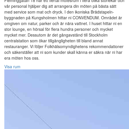
Fleminggatan 18 har ett flertal mötesrum i flera olika storlekar och
vår personal hjälper dig att arrangera din möten på bästa sätt
med service som mat och dryck. I den ikoniska Brädstapeln-
byggnaden på Kungsholmen hittar ni CONVENDUM. Området är
omgiven om natur, parker och är nära vattnet. I huset hittar ni en
stor lounge, en hörsal för flera hundra personer och mycket
mycket mer. Dessutom är det gångavstånd till Stockholm
centralstation som ökar tillgängligheten till bland annat
restauranger. Vi följer Folkhälsomyndighetens rekommendationer
och säkerställer att ni som kunder skall känna er säkra när ni har
era möten hos oss.
Visa rum