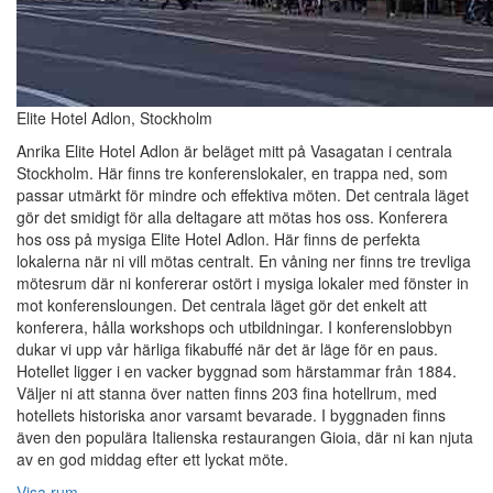
Elite Hotel Adlon, Stockholm
Anrika Elite Hotel Adlon är beläget mitt på Vasagatan i centrala
Stockholm. Här finns tre konferenslokaler, en trappa ned, som
passar utmärkt för mindre och effektiva möten. Det centrala läget
gör det smidigt för alla deltagare att mötas hos oss. Konferera
hos oss på mysiga Elite Hotel Adlon. Här finns de perfekta
lokalerna när ni vill mötas centralt. En våning ner finns tre trevliga
mötesrum där ni konfererar ostört i mysiga lokaler med fönster in
mot konferensloungen. Det centrala läget gör det enkelt att
konferera, hålla workshops och utbildningar. I konferenslobbyn
dukar vi upp vår härliga fikabuffé när det är läge för en paus.
Hotellet ligger i en vacker byggnad som härstammar från 1884.
Väljer ni att stanna över natten finns 203 fina hotellrum, med
hotellets historiska anor varsamt bevarade. I byggnaden finns
även den populära Italienska restaurangen Gioia, där ni kan njuta
av en god middag efter ett lyckat möte.
Visa rum