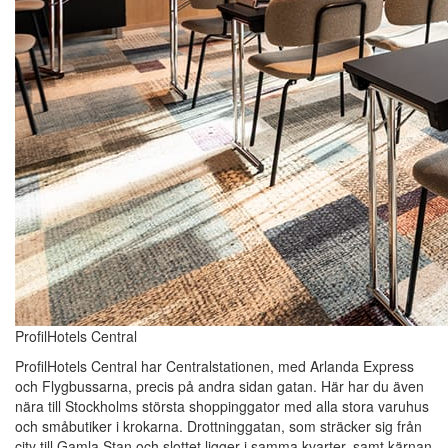
ProfilHotels Central
ProfilHotels Central har Centralstationen, med Arlanda Express
och Flygbussarna, precis på andra sidan gatan. Här har du även
nära till Stockholms största shoppinggator med alla stora varuhus
och småbutiker i krokarna. Drottninggatan, som sträcker sig från
city till Gamla Stan och slottet ligger i samma kvarter, samt kärnan