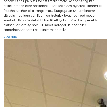
behöver finns på plats för ett smidigt möte, och förtäring kan
enkelt ordnas efter önskemål – från kaffe och nybakat fikabröd till
fräscha luncher eller mingelmat.. Kungsgatan 64 kombinerar
citypuls med lugn och ljus – en historisk byggnad med modern
komfort, där varje detalj bidrar till ett lyckat möte. Den perfekta
platsen för företag som vill samla kollegor, kunder eller
samarbetspartners i en inspirerande miljö.
Visa rum