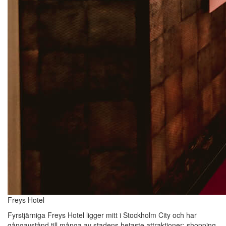
Freys Hotel
Fyrstjärniga Freys Hotel ligger mitt i Stockholm City och har
gångavstånd till många av stadens hetaste attraktioner; shopping,