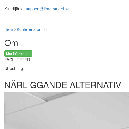
Kundtjänst:
support@timetomeet.se
,
Hem
Konferensrum i
Om
Mer information
FACILITETER
Utrustning
NÄRLIGGANDE ALTERNATIV