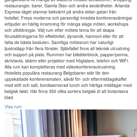
restauranger, barer, Gamla Stan och andra sevärdheter. Arlanda
Express-tåget stannar bekvämt på andra sidan gatan från
hotellet. Freys moderna och personligt inredda konferensvåningar
erbjuder en härlig inramning för många slags möten, workshops
och utbildningar. Välj rum efter mötets tema för att skapa
förutsättningarna för effektivitet, dynamik, harmoni eller för att
fatta de bästa besluten. Samtliga mötesrum har naturligt
ljusinsläpp från flera fönster. Självfallet finns all teknisk utrustning
och support på plats. Rummen har blädderblock, papper/penna,
skrivtavla, skärm eller projektor med högtalare, telefon och WiFi.
Alla rum kan kompletteras med videokonferensutrustning.
Hotellets populära restaurang Belgobaren står får den
uppskattade konferensmaten, såväl för- och eftermiddagskaffet
med sött och salt, bordsserverad lunch och härliga middagar med
belgisk twist. Här finns 350 olika sorters belgisk öl att botanisera
blad.
Visa rum