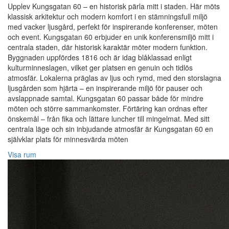
Upplev Kungsgatan 60 – en historisk pärla mitt i staden. Här möts
klassisk arkitektur och modern komfort i en stämningsfull miljö
med vacker ljusgård, perfekt för inspirerande konferenser, möten
och event. Kungsgatan 60 erbjuder en unik konferensmiljö mitt i
centrala staden, där historisk karaktär möter modern funktion.
Byggnaden uppfördes 1816 och är idag blåklassad enligt
kulturminneslagen, vilket ger platsen en genuin och tidlös
atmosfär. Lokalerna präglas av ljus och rymd, med den storslagna
ljusgården som hjärta – en inspirerande miljö för pauser och
avslappnade samtal. Kungsgatan 60 passar både för mindre
möten och större sammankomster. Förtäring kan ordnas efter
önskemål – från fika och lättare luncher till mingelmat. Med sitt
centrala läge och sin inbjudande atmosfär är Kungsgatan 60 en
självklar plats för minnesvärda möten
Visa rum