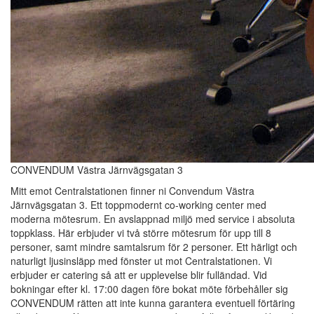
CONVENDUM Västra Järnvägsgatan 3
Mitt emot Centralstationen finner ni Convendum Västra
Järnvägsgatan 3. Ett toppmodernt co-working center med
moderna mötesrum. En avslappnad miljö med service i absoluta
toppklass. Här erbjuder vi två större mötesrum för upp till 8
personer, samt mindre samtalsrum för 2 personer. Ett härligt och
naturligt ljusinsläpp med fönster ut mot Centralstationen. Vi
erbjuder er catering så att er upplevelse blir fulländad. Vid
bokningar efter kl. 17:00 dagen före bokat möte förbehåller sig
CONVENDUM rätten att inte kunna garantera eventuell förtäring