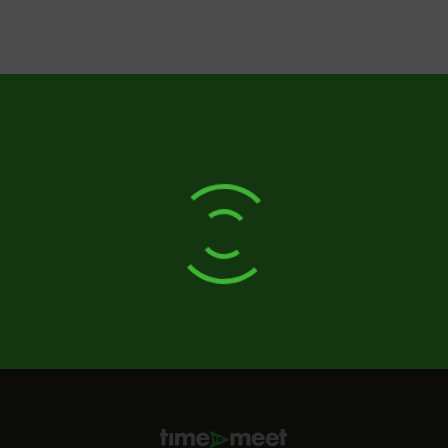
avslut. Med hjälp av Food by Coor erbjuder vi även allt
i matväg för att just ert fika/lunch/mingel eller
middag ska bli så god som möjligt. Vi tar även emot
förfrågningar för att boka våra rum under helger.
Varmt välkommen till oss i Hubben!
Standard avbokningspolicy