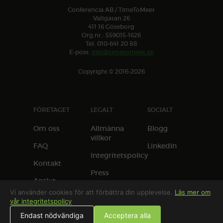
Conferencia AB / TimeToMeet
Vallgatan 26
411 16 Göteborg
Org.nr.: 559015-1626
Tel: 010-641 20 88
E-post:
info@timetomeet.se
Copyright © 2016-2026
FÖRETAGET
LEGALT
SOCIALT
Om oss
Allmänna
Blogg
villkor
FAQ
LinkedIn
Integritetspolicy
Kontakt
Press
Anslut
anläggning
Vi använder cookies för att förbättra din upplevelse.
Läs mer om
vår integritetspolicy
Endast nödvändiga
Acceptera alla