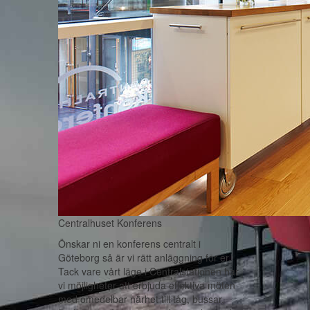
Centralhuset Konferens
Önskar ni en konferens centralt i
Göteborg så är vi rätt anläggning för er.
Tack vare vårt läge i Centralstationen har
vi möjligheter att erbjuda effektiva möten
med omedelbar närhet till tåg, bussar,