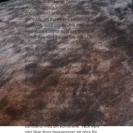
flygbuss, spårvagnar, parkeringshus och
nordens största inomhusshoppingcenter.
Gångavstånd till Ullevi och Avenyn. På
Centralhuset Konferens erbjuder vi åtta
moderna, ljusa och flexibla möteslokaler
med stora glasytor som ger energi åt
mötet. Alla våra lokaler har nya LCD-
projektorer för VGA och HDMI, dessutom
finns ljudanläggningar och bredband i
alla lokaler. Dessutom givetvis
standardutrustning som whiteboard,
blädderblock, penna, papper, kolsyrat
och stilla vatten i alla lokaler. Vill du
övernatta erbjuder vi designade
hotellrum på First Hotel G som vi har
nära samarbete samt delar entré med.
First Hotel G har även en restaurang i
toppklass som ligger i direkt anslutning till
konferenslokalerna. Vi serverar allt från
frukostfrallan till trerättersmiddagar,
bufféer eller vad helst du kan önska i
samband med din konferens. Tack vare
vårt läge finns besparingar att göra för