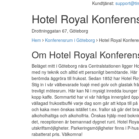
Kundtjänst:
support@ti
Hotel Royal Konferen
Drottninggatan 67, Göteborg
Hem
Konferensrum i Göteborg
Hotel Royal Konfere
Om Hotel Royal Konferen
Beläget mitt i Göteborg nära Centralstationen ligger Ho
med ny teknik och alltid ett personligt bemötande. Här n
berömda äggröra till frukost. Sedan 1852 har Hotel Ro
Stig in i vår välbevarade foajé med golv och glastak frå
trevligt mötesrum. Här kan Ni i mysigt inredda lounger t
kopp kaffe. Sommartid har vi vår härliga innergård öpp
vällagad frukostbuffé varje dag som går att köpa till på
och kaka men önskas istället t.ex. frallor så går det bra
alkoholhaltiga och alkoholfria. Önskas hjälp med bokning 
det, receptionen är bemannad dygnet runt. Hotel Royal e
utskriftsmöjligheter. Parkeringsmöjligheter finns i P-hus 
rabatterat pris. Välkomna!