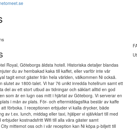
metomeet.se
s
ns
F
s
Ut
tel Royal, Göteborgs äldsta hotell. Historiska detaljer blandas
juter du av hembakad kaka till kaffet, eller varför inte vår
yal tagit emot gäster från hela världen, välkommen Ni också.
n slutet av 1800-talet. Vi har 76 unikt inredda hotellrum samt ett
a del av ett stort utbud av tidningar och såklart alltid en god
en som är en lugn oas mitt i hjärtat av Göteborg. Vi serverar en
 plats i mån av plats. För- och eftermiddagsfika består av kaffe
 att förboka. I receptionen erbjuder vi kalla drycker, både
av t.ex. lunch, middag eller taxi, hjälper vi självklart till med
rbjuder kostnadsfritt Wifi till alla våra gäster samt
City mittemot oss och i vår reception kan Ni köpa p-biljett till