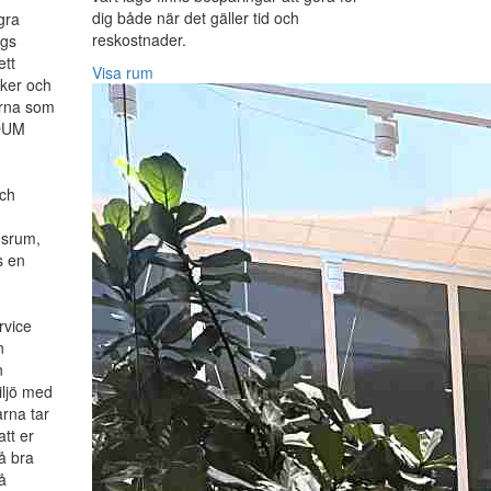
dig både när det gäller tid och
gra
reskostnader.
rgs
ett
Visa rum
ker och
orna som
DUM
och
nsrum,
s en
rvice
n
n
iljö med
rna tar
att er
å bra
å