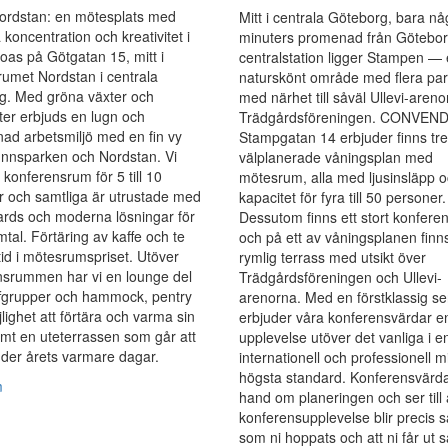
ordstan: en mötesplats med
Mitt i centrala Göteborg, bara nå
 koncentration och kreativitet i
minuters promenad från Götebo
oas på Götgatan 15, mitt i
centralstation ligger Stampen — 
umet Nordstan i centrala
naturskönt område med flera par
g. Med gröna växter och
med närhet till såväl Ullevi-aren
tter erbjuds en lugn och
Trädgårdsföreningen. CONVEN
ad arbetsmiljö med en fin vy
Stampgatan 14 erbjuder finns tre
unnsparken och Nordstan. Vi
välplanerade våningsplan med
 konferensrum för 5 till 10
mötesrum, alla med ljusinsläpp 
 och samtliga är utrustade med
kapacitet för fyra till 50 personer.
ards och moderna lösningar för
Dessutom finns ett stort konfere
tal. Förtäring av kaffe och te
och på ett av våningsplanen finn
ltid i mötesrumspriset. Utöver
rymlig terrass med utsikt över
nsrummen har vi en lounge del
Trädgårdsföreningen och Ullevi-
fgrupper och hammock, pentry
arenorna. Med en förstklassig se
ighet att förtära och varma sin
erbjuder våra konferensvärdar e
mt en uteterrassen som går att
upplevelse utöver det vanliga i e
nder årets varmare dagar.
internationell och professionell m
högsta standard. Konferensvärda
m
hand om planeringen och ser till 
konferensupplevelse blir precis s
som ni hoppats och att ni får ut s