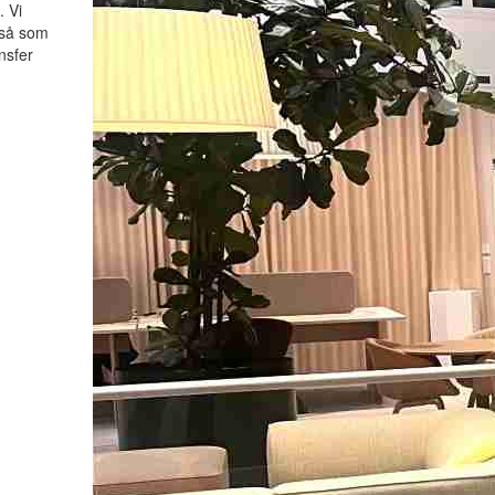
. Vi
 så som
ansfer