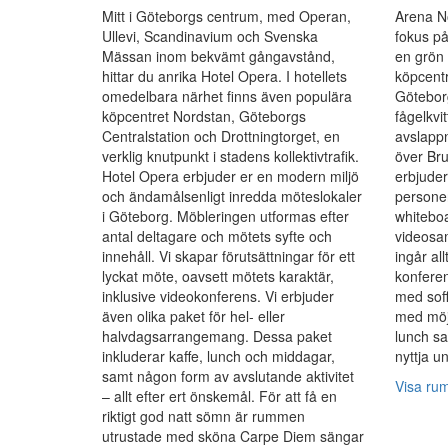
Mitt i Göteborgs centrum, med Operan,
Arena N
Ullevi, Scandinavium och Svenska
fokus på
Mässan inom bekvämt gångavstånd,
en grön 
hittar du anrika Hotel Opera. I hotellets
köpcentr
omedelbara närhet finns även populära
Götebor
köpcentret Nordstan, Göteborgs
fågelkvi
Centralstation och Drottningtorget, en
avslappn
verklig knutpunkt i stadens kollektivtrafik.
över Br
Hotel Opera erbjuder er en modern miljö
erbjuder
och ändamålsenligt inredda möteslokaler
personer
i Göteborg. Möbleringen utformas efter
whitebo
antal deltagare och mötets syfte och
videosam
innehåll. Vi skapar förutsättningar för ett
ingår al
lyckat möte, oavsett mötets karaktär,
konfere
inklusive videokonferens. Vi erbjuder
med sof
även olika paket för hel- eller
med möjl
halvdagsarrangemang. Dessa paket
lunch sa
inkluderar kaffe, lunch och middagar,
nyttja u
samt någon form av avslutande aktivitet
Visa ru
– allt efter ert önskemål. För att få en
riktigt god natt sömn är rummen
utrustade med sköna Carpe Diem sängar