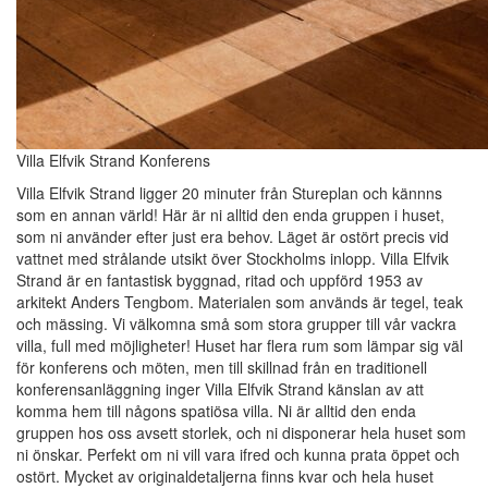
Villa Elfvik Strand Konferens
Villa Elfvik Strand ligger 20 minuter från Stureplan och kännns
som en annan värld! Här är ni alltid den enda gruppen i huset,
som ni använder efter just era behov. Läget är ostört precis vid
vattnet med strålande utsikt över Stockholms inlopp. Villa Elfvik
Strand är en fantastisk byggnad, ritad och uppförd 1953 av
arkitekt Anders Tengbom. Materialen som används är tegel, teak
och mässing. Vi välkomna små som stora grupper till vår vackra
villa, full med möjligheter! Huset har flera rum som lämpar sig väl
för konferens och möten, men till skillnad från en traditionell
konferensanläggning inger Villa Elfvik Strand känslan av att
komma hem till någons spatiösa villa. Ni är alltid den enda
gruppen hos oss avsett storlek, och ni disponerar hela huset som
ni önskar. Perfekt om ni vill vara ifred och kunna prata öppet och
ostört. Mycket av originaldetaljerna finns kvar och hela huset