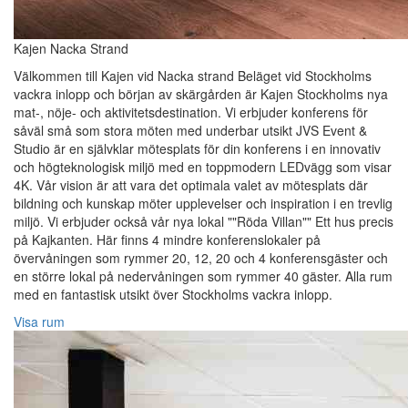
Kajen Nacka Strand
Välkommen till Kajen vid Nacka strand Beläget vid Stockholms
vackra inlopp och början av skärgården är Kajen Stockholms nya
mat-, nöje- och aktivitetsdestination. Vi erbjuder konferens för
såväl små som stora möten med underbar utsikt JVS Event &
Studio är en självklar mötesplats för din konferens i en innovativ
och högteknologisk miljö med en toppmodern LEDvägg som visar
4K. Vår vision är att vara det optimala valet av mötesplats där
bildning och kunskap möter upplevelser och inspiration i en trevlig
miljö. Vi erbjuder också vår nya lokal ""Röda Villan"" Ett hus precis
på Kajkanten. Här finns 4 mindre konferenslokaler på
övervåningen som rymmer 20, 12, 20 och 4 konferensgäster och
en större lokal på nedervåningen som rymmer 40 gäster. Alla rum
med en fantastisk utsikt över Stockholms vackra inlopp.
Visa rum