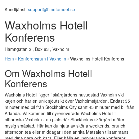
Kundtjänst:
support@timetomeet.se
Waxholms Hotell
Konferens
Hamngatan 2 , Box 63 , Vaxholm
Hem
Konferensrum i Vaxholm
Waxholms Hotell Konferens
Om Waxholms Hotell
Konferens
Waxholms Hotell ligger i skärgårdens huvudstad Vaxholm vid
kajen och har en unik sjöutsikt över Vaxholmsfjärden. Endast 35
minuter med bil från Stockholms City samt 45 minuter med bil från
Arlanda. Välkommen till nyrenoverade Waxholms Hotell i
pittoreska Vaxholm - en plats där Stockholms skärgård möter
mysig småstad. Här kan du njuta av sköna weekends, brunch,
afternoon tea eller middagar i den anrika Matsalen tillsammans
med dina nära och kära. Eller hålla en inspirerande konferens,