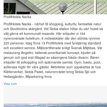
ProfilHotels Nacka
ProfilHotels Nacka - närhet till shopping, kulturliv, fantastisk natur
och Stockholms skärgård. Vid Sickla station hittar du vårt hotell så
välj gärna ett kommunalt resande. Här erbjuder vi 164
nyrenoverade hotellrum, 6 möteslokaler där den största rymmer
220 personer. Idag finns 13 ProfilHotels med fyrstjärnig standard
och excellent service. Miljöcertifierade enligt Svensk Miljöbas. Vår
restaurang Angelini, italiensk-amerikanskt koncept, bjuder på
genuin och god mat tillagad av säsongens bästa råvaror. Baren
inbjuder till avkoppling och spännande samtal. Gym, bastu, pool,
solterass ingår för våra gäster. Aktiviteter som uppskattas är hos
Klätterverket, Sickla Padel, naturområdet kring Sickla Sjö och
Hellasgården. Bilparkering finns.
Visa rum