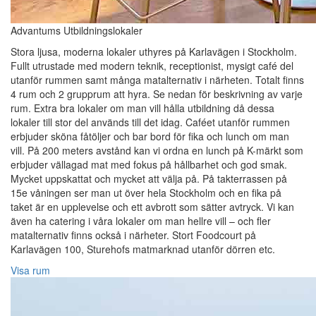
Advantums Utbildningslokaler
Stora ljusa, moderna lokaler uthyres på Karlavägen i Stockholm.
Fullt utrustade med modern teknik, receptionist, mysigt café del
utanför rummen samt många matalternativ i närheten. Totalt finns
4 rum och 2 grupprum att hyra. Se nedan för beskrivning av varje
rum. Extra bra lokaler om man vill hålla utbildning då dessa
lokaler till stor del används till det idag. Caféet utanför rummen
erbjuder sköna fåtöljer och bar bord för fika och lunch om man
vill. På 200 meters avstånd kan vi ordna en lunch på K-märkt som
erbjuder vällagad mat med fokus på hållbarhet och god smak.
Mycket uppskattat och mycket att välja på. På takterrassen på
15e våningen ser man ut över hela Stockholm och en fika på
taket är en upplevelse och ett avbrott som sätter avtryck. Vi kan
även ha catering i våra lokaler om man hellre vill – och fler
matalternativ finns också i närheter. Stort Foodcourt på
Karlavägen 100, Sturehofs matmarknad utanför dörren etc.
Visa rum