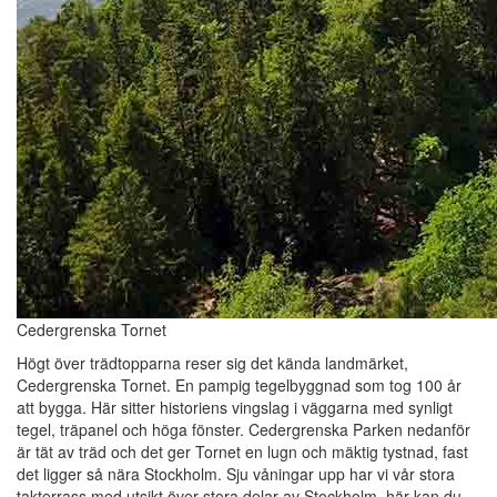
Cedergrenska Tornet
Högt över trädtopparna reser sig det kända landmärket,
Cedergrenska Tornet. En pampig tegelbyggnad som tog 100 år
att bygga. Här sitter historiens vingslag i väggarna med synligt
tegel, träpanel och höga fönster. Cedergrenska Parken nedanför
är tät av träd och det ger Tornet en lugn och mäktig tystnad, fast
det ligger så nära Stockholm. Sju våningar upp har vi vår stora
takterrass med utsikt över stora delar av Stockholm, här kan du