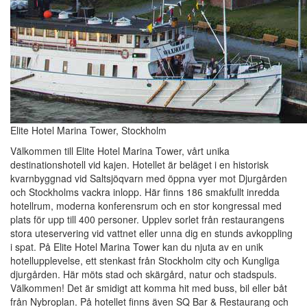
Elite Hotel Marina Tower, Stockholm
Välkommen till Elite Hotel Marina Tower, vårt unika
destinationshotell vid kajen. Hotellet är beläget i en historisk
kvarnbyggnad vid Saltsjöqvarn med öppna vyer mot Djurgården
och Stockholms vackra inlopp. Här finns 186 smakfullt inredda
hotellrum, moderna konferensrum och en stor kongressal med
plats för upp till 400 personer. Upplev sorlet från restaurangens
stora uteservering vid vattnet eller unna dig en stunds avkoppling
i spat. På Elite Hotel Marina Tower kan du njuta av en unik
hotellupplevelse, ett stenkast från Stockholm city och Kungliga
djurgården. Här möts stad och skärgård, natur och stadspuls.
Välkommen! Det är smidigt att komma hit med buss, bil eller båt
från Nybroplan. På hotellet finns även SQ Bar & Restaurang och