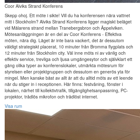
Coor Alviks Strand Konferens
Skepp ohoj. Ett möte i sikte! Vill du ha konferensen nära vattnet
mitt i Stockholm? Alviks Strand Konferens ligger magiskt beläget
vid Mälarens strand mellan Tranebergsbron och Äppelviken.
Mötesanläggningen är en del av Coor Konferens - Effektiva
möten, nära dig. Läget är inte bara vackert, det är dessutom
väldigt strategiskt placerat, 10 minuter från Bromma flygplats och
12 minuter från Stockholm city. Väl inne möts ni av vänlig och
effektiv service, trevliga och ljusa umgängesytor och självklart ett
gäng olika typer av konferenslokaler, utmärkta mötesrum för
styrelsen eller projektgruppen och dessutom en generös yta för
mingel. Men kanske bäst av allt är att du alltid möts av ett leende
när du stiger in i receptionen. Här finns: festvåning, fönster i
lokalen, närhet till kollektivtrafik, tillgänglighetsanpassning, PC-
projektor, trådlös mikrofon och trådlöst internet.
Visa rum