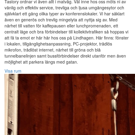
Tastory ordnar vi även allt i matväg. Väl inne hos oss möts ni av
vänlig och effektiv service, trevliga och ljusa umgängesytor och
självklart ett gäng olika typer av konferenslokaler. Vi har såklart
även en generös och trevlig mingelyta att nyttja sig av. Med
närhet till vatten för kaffepausen eller lunchpromenaden, ett
centralt läge och bra förbindelser till kollektivtrafiken så hoppas vi
att få ta emot er här här hos oss på Lindhagen. Här finns: fönster
i lokalen, tillgänglighetsanpassning, PC-projektor, trådlös
mikrofon, trådlöst internet, närhet till gröna och blå
tunnelbanelinjen samt bussförbindelser direkt utanför men även
möjlighet att parkera längs med gatan.
Visa rum