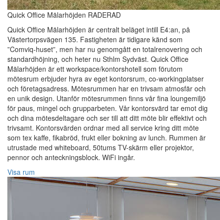
Quick Office Mälarhöjden RADERAD
Quick Office Mälarhöjden är centralt beläget intill E4:an, på
Västertorpsvägen 135. Fastigheten är tidigare känd som
”Comviq-huset”, men har nu genomgått en totalrenovering och
standardhöjning, och heter nu Sthlm Sydväst. Quick Office
Mälarhöjden är ett workspace/kontorshotell som förutom
mötesrum erbjuder hyra av eget kontorsrum, co-workingplatser
och företagsadress. Mötesrummen har en trivsam atmosfär och
en unik design. Utanför mötesrummen finns vår fina loungemiljö
för paus, mingel och grupparbeten. Vår kontorsvärd tar emot dig
och dina mötesdeltagare och ser till att ditt möte blir effektivt och
trivsamt. Kontorsvärden ordnar med all service kring ditt möte
som tex kaffe, fikabröd, frukt eller bokning av lunch. Rummen är
utrustade med whiteboard, 50tums TV-skärm eller projektor,
pennor och anteckningsblock. WiFi ingår.
Visa rum