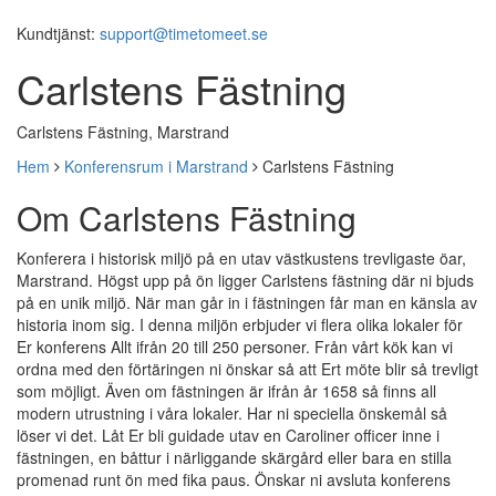
Kundtjänst:
support@timetomeet.se
Carlstens Fästning
Carlstens Fästning, Marstrand
Hem
Konferensrum i Marstrand
Carlstens Fästning
Om Carlstens Fästning
Konferera i historisk miljö på en utav västkustens trevligaste öar,
Marstrand. Högst upp på ön ligger Carlstens fästning där ni bjuds
på en unik miljö. När man går in i fästningen får man en känsla av
historia inom sig. I denna miljön erbjuder vi flera olika lokaler för
Er konferens Allt ifrån 20 till 250 personer. Från vårt kök kan vi
ordna med den förtäringen ni önskar så att Ert möte blir så trevligt
som möjligt. Även om fästningen är ifrån år 1658 så finns all
modern utrustning i våra lokaler. Har ni speciella önskemål så
löser vi det. Låt Er bli guidade utav en Caroliner officer inne i
fästningen, en båttur i närliggande skärgård eller bara en stilla
promenad runt ön med fika paus. Önskar ni avsluta konferens