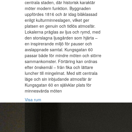
centrala staden, där historisk karaktär
möter modern funktion. Byggnaden
uppfördes 1816 och är idag blåklassad
enligt kulturminneslagen, vilket ger
platsen en genuin och tidlös atmosfär.
Lokalerna präglas av ljus och rymd, med
den storslagna ljusgården som hjärta –
en inspirerande miljö för pauser och
avslappnade samtal. Kungsgatan 60
passar både för mindre möten och större
sammankomster. Förtäring kan ordnas
efter önskemål – från fika och lättare
luncher till mingelmat. Med sitt centrala
läge och sin inbjudande atmosfär är
Kungsgatan 60 en självklar plats för
minnesvärda möten
Visa rum