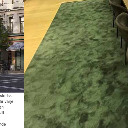
gör
an 64 –
tesplats
ter du
fär.
ssa allt
ldningar
 mötes-
r,
samma
r. All
ör ett
nkelt
fe och
er eller
inerar
storisk
r varje
Den
ill
ande