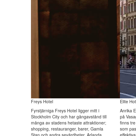
Freys Hotel
Elite Ho
Fyrstjärniga Freys Hotel ligger mitt i
Anrika E
Stockholm City och har gångavstånd till
på Vasag
många av stadens hetaste attraktioner;
finns tr
shopping, restauranger, barer, Gamla
som pas
Stan och andra sevärdheter. Arlanda
effektiv