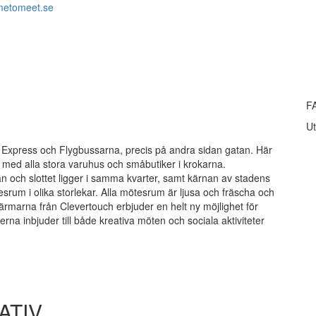
metomeet.se
F
Ut
a Express och Flygbussarna, precis på andra sidan gatan. Här
 med alla stora varuhus och småbutiker i krokarna.
tan och slottet ligger i samma kvarter, samt kärnan av stadens
srum i olika storlekar. Alla mötesrum är ljusa och fräscha och
ärmarna från Clevertouch erbjuder en helt ny möjlighet för
erna inbjuder till både kreativa möten och sociala aktiviteter
ATIV