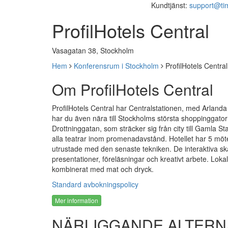
Kundtjänst:
support@ti
ProfilHotels Central
Vasagatan 38, Stockholm
Hem
Konferensrum i Stockholm
ProfilHotels Central
Om ProfilHotels Central
ProfilHotels Central har Centralstationen, med Arland
har du även nära till Stockholms största shoppinggator
Drottninggatan, som sträcker sig från city till Gamla S
alla teatrar inom promenadavstånd. Hotellet har 5 möte
utrustade med den senaste tekniken. De interaktiva sk
presentationer, föreläsningar och kreativt arbete. Lokal
kombinerat med mat och dryck.
Standard avbokningspolicy
Mer information
NÄRLIGGANDE ALTERN