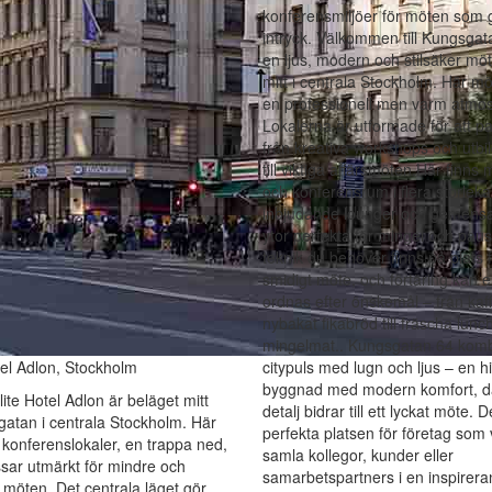
konferensmiljöer för möten som 
intryck. Välkommen till Kungsgat
en ljus, modern och stilsäker mö
mitt i centrala Stockholm. Här mö
en professionell men varm atmos
Lokalerna är utformade för att pa
från kreativa workshops och utbi
till viktiga affärsmöten.Här finns
och konferensrum i flera storleka
inbjudande lounger och gemen
ytor perfekta för mingel och pause
teknik du behöver finns på plats f
smidigt möte, och förtäring kan e
ordnas efter önskemål – från kaf
nybakat fikabröd till fräscha lunch
mingelmat.. Kungsgatan 64 komb
tel Adlon, Stockholm
citypuls med lugn och ljus – en hi
byggnad med modern komfort, dä
lite Hotel Adlon är beläget mitt
detalj bidrar till ett lyckat möte. 
atan i centrala Stockholm. Här
perfekta platsen för företag som v
e konferenslokaler, en trappa ned,
samla kollegor, kunder eller
sar utmärkt för mindre och
samarbetspartners i en inspirer
a möten. Det centrala läget gör