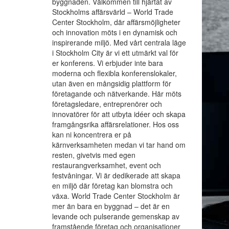
byggnaden. Välkommen till hjärtat av
Stockholms affärsvärld – World Trade
Center Stockholm, där affärsmöjligheter
och innovation möts i en dynamisk och
inspirerande miljö. Med vårt centrala läge
i Stockholm City är vi ett utmärkt val för
er konferens. Vi erbjuder inte bara
moderna och flexibla konferenslokaler,
utan även en mångsidig plattform för
företagande och nätverkande. Här möts
företagsledare, entreprenörer och
innovatörer för att utbyta idéer och skapa
framgångsrika affärsrelationer. Hos oss
kan ni koncentrera er på
kärnverksamheten medan vi tar hand om
resten, givetvis med egen
restaurangverksamhet, event och
festvåningar. Vi är dedikerade att skapa
en miljö där företag kan blomstra och
växa. World Trade Center Stockholm är
mer än bara en byggnad – det är en
levande och pulserande gemenskap av
framstående företag och organisationer