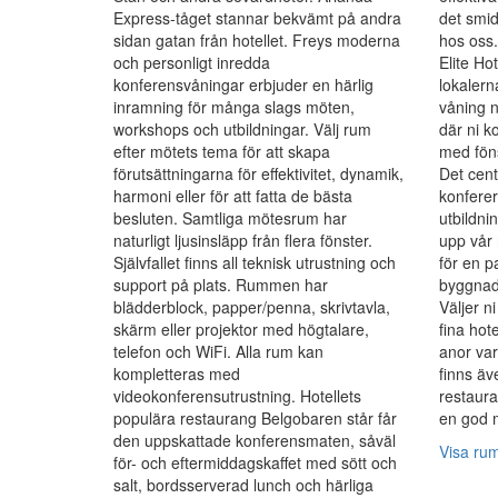
Express-tåget stannar bekvämt på andra
det smid
sidan gatan från hotellet. Freys moderna
hos oss
och personligt inredda
Elite Ho
konferensvåningar erbjuder en härlig
lokalerna
inramning för många slags möten,
våning n
workshops och utbildningar. Välj rum
där ni k
efter mötets tema för att skapa
med fön
förutsättningarna för effektivitet, dynamik,
Det cent
harmoni eller för att fatta de bästa
konferer
besluten. Samtliga mötesrum har
utbildni
naturligt ljusinsläpp från flera fönster.
upp vår 
Självfallet finns all teknisk utrustning och
för en p
support på plats. Rummen har
byggnad
blädderblock, papper/penna, skrivtavla,
Väljer n
skärm eller projektor med högtalare,
fina hot
telefon och WiFi. Alla rum kan
anor va
kompletteras med
finns äv
videokonferensutrustning. Hotellets
restaura
populära restaurang Belgobaren står får
en god m
den uppskattade konferensmaten, såväl
Visa ru
för- och eftermiddagskaffet med sött och
salt, bordsserverad lunch och härliga