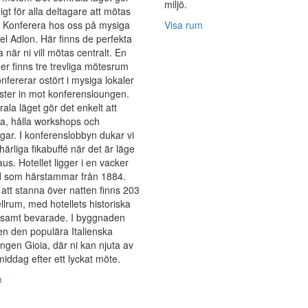
miljö.
igt för alla deltagare att mötas
. Konferera hos oss på mysiga
Visa rum
tel Adlon. Här finns de perfekta
 när ni vill mötas centralt. En
er finns tre trevliga mötesrum
onfererar ostört i mysiga lokaler
ster in mot konferensloungen.
rala läget gör det enkelt att
a, hålla workshops och
ngar. I konferenslobbyn dukar vi
härliga fikabuffé när det är läge
aus. Hotellet ligger i en vacker
 som härstammar från 1884.
i att stanna över natten finns 203
ellrum, med hotellets historiska
rsamt bevarade. I byggnaden
en den populära Italienska
ngen Gioia, där ni kan njuta av
iddag efter ett lyckat möte.
m