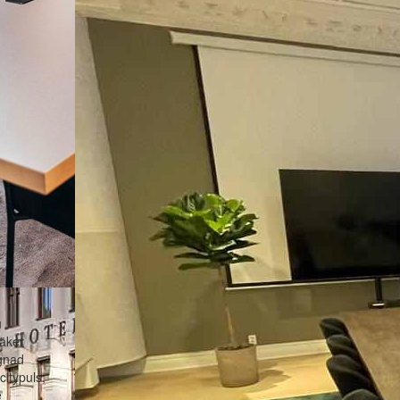
u
säker
ggnad
citypuls,
e