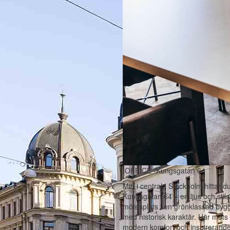
IOFFICE -Kungsgatan 64
Mitt i centrala Stockholm hittar d
Kungsgatan 64 – en ljus och stil
mötesplats i en grönklassad by
med historisk karaktär. Här möts 
modern komfort och inspirerand