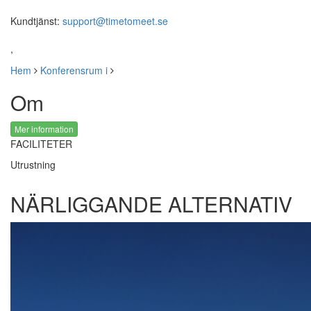
Kundtjänst:
support@timetomeet.se
,
Hem
Konferensrum i
Om
Mer information
FACILITETER
Utrustning
NÄRLIGGANDE ALTERNATIV