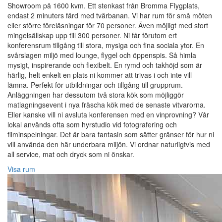
Showroom på 1600 kvm. Ett stenkast från Bromma Flygplats,
endast 2 minuters färd med tvärbanan. Vi har rum för små möten
eller större föreläsningar för 70 personer. Även möjligt med stort
mingelsällskap upp till 300 personer. Ni får förutom ert
konferensrum tillgång till stora, mysiga och fina sociala ytor. En
svårslagen miljö med lounge, flygel och öppenspis. Så himla
mysigt, inspirerande och flexibelt. En rymd och takhöjd som är
härlig, helt enkelt en plats ni kommer att trivas i och inte vill
lämna. Perfekt för utbildningar och tillgång till grupprum.
Anläggningen har dessutom två stora kök som möjliggör
matlagningsevent i nya fräscha kök med de senaste vitvarorna.
Eller kanske vill ni avsluta konferensen med en vinprovning? Vår
lokal används ofta som hyrstudio vid fotografering och
filminspelningar. Det är bara fantasin som sätter gränser för hur ni
vill använda den här underbara miljön. Vi ordnar naturligtvis med
all service, mat och dryck som ni önskar.
Visa rum