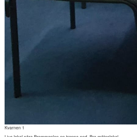
Kvarnen 1
Ljus lokal nära Brommaplan en trappa ned. Bra möteslokal.