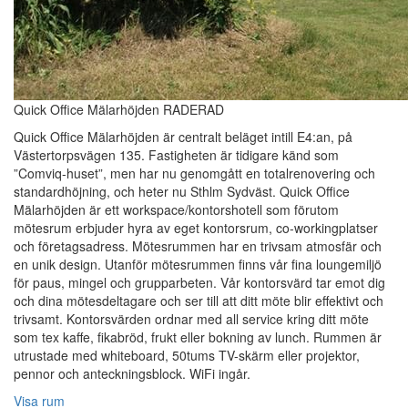
Quick Office Mälarhöjden RADERAD
Quick Office Mälarhöjden är centralt beläget intill E4:an, på
Västertorpsvägen 135. Fastigheten är tidigare känd som
”Comviq-huset”, men har nu genomgått en totalrenovering och
standardhöjning, och heter nu Sthlm Sydväst. Quick Office
Mälarhöjden är ett workspace/kontorshotell som förutom
mötesrum erbjuder hyra av eget kontorsrum, co-workingplatser
och företagsadress. Mötesrummen har en trivsam atmosfär och
en unik design. Utanför mötesrummen finns vår fina loungemiljö
för paus, mingel och grupparbeten. Vår kontorsvärd tar emot dig
och dina mötesdeltagare och ser till att ditt möte blir effektivt och
trivsamt. Kontorsvärden ordnar med all service kring ditt möte
som tex kaffe, fikabröd, frukt eller bokning av lunch. Rummen är
utrustade med whiteboard, 50tums TV-skärm eller projektor,
pennor och anteckningsblock. WiFi ingår.
Visa rum