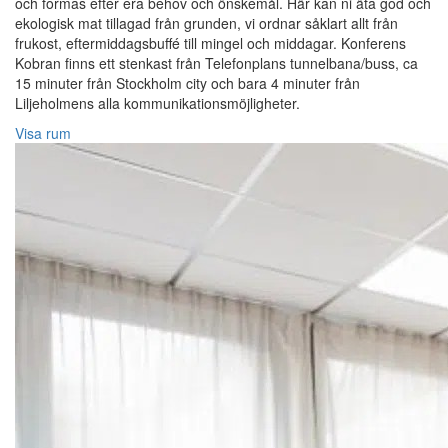
och formas efter era behov och önskemål. Här kan ni äta god och
ekologisk mat tillagad från grunden, vi ordnar såklart allt från
frukost, eftermiddagsbuffé till mingel och middagar. Konferens
Kobran finns ett stenkast från Telefonplans tunnelbana/buss, ca
15 minuter från Stockholm city och bara 4 minuter från
Liljeholmens alla kommunikationsmöjligheter.
Visa rum