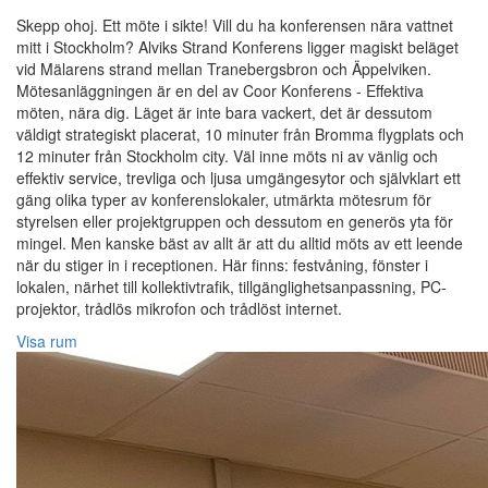
Skepp ohoj. Ett möte i sikte! Vill du ha konferensen nära vattnet
mitt i Stockholm? Alviks Strand Konferens ligger magiskt beläget
vid Mälarens strand mellan Tranebergsbron och Äppelviken.
Mötesanläggningen är en del av Coor Konferens - Effektiva
möten, nära dig. Läget är inte bara vackert, det är dessutom
väldigt strategiskt placerat, 10 minuter från Bromma flygplats och
12 minuter från Stockholm city. Väl inne möts ni av vänlig och
effektiv service, trevliga och ljusa umgängesytor och självklart ett
gäng olika typer av konferenslokaler, utmärkta mötesrum för
styrelsen eller projektgruppen och dessutom en generös yta för
mingel. Men kanske bäst av allt är att du alltid möts av ett leende
när du stiger in i receptionen. Här finns: festvåning, fönster i
lokalen, närhet till kollektivtrafik, tillgänglighetsanpassning, PC-
projektor, trådlös mikrofon och trådlöst internet.
Visa rum