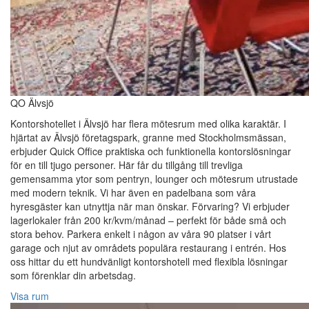
QO Älvsjö
Kontorshotellet i Älvsjö har flera mötesrum med olika karaktär. I
hjärtat av Älvsjö företagspark, granne med Stockholmsmässan,
erbjuder Quick Office praktiska och funktionella kontorslösningar
för en till tjugo personer. Här får du tillgång till trevliga
gemensamma ytor som pentryn, lounger och mötesrum utrustade
med modern teknik. Vi har även en padelbana som våra
hyresgäster kan utnyttja när man önskar. Förvaring? Vi erbjuder
lagerlokaler från 200 kr/kvm/månad – perfekt för både små och
stora behov. Parkera enkelt i någon av våra 90 platser i vårt
garage och njut av områdets populära restaurang i entrén. Hos
oss hittar du ett hundvänligt kontorshotell med flexibla lösningar
som förenklar din arbetsdag.
Visa rum