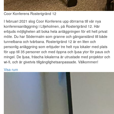
Coor Konferens Rosterigränd 12
I februari 2021 slog Coor Konferens upp dörrarna till vår nya
konferensanläggning i Liljeholmen, på Rosterigränd 12. Här
erbjuds möjligheten att boka hela anläggningen för ett helt privat
möte. Du har Södermalm som granne och gånganstånd till både
tunnelbana och tvärbana. Rosterigränd 12 är en liten och
personlig anläggning som erbjuder tre helt nya lokaler med plats
för upp till 35 personer och med öppna och ljusa ytor för paus och
mingel. De ljusa, fräscha lokalerna är utrustade med projektor och
wi-fi, och är givetvis tillgänglighetsanpassade. Välkommen!
Visa rum