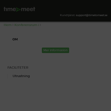
,
Kundtjänst:
support@timetomeet.se
Hem
Konferensrum i
OM
Mer information
FACILITETER
Utrustning