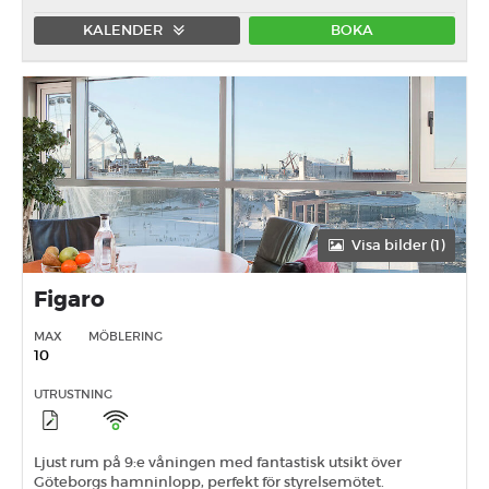
KALENDER
BOKA
Förmiddag
Eftermiddag
Heldag
Visa bilder (1)
Figaro
MAX
MÖBLERING
10
UTRUSTNING
Ljust rum på 9:e våningen med fantastisk utsikt över
Göteborgs hamninlopp, perfekt för styrelsemötet.