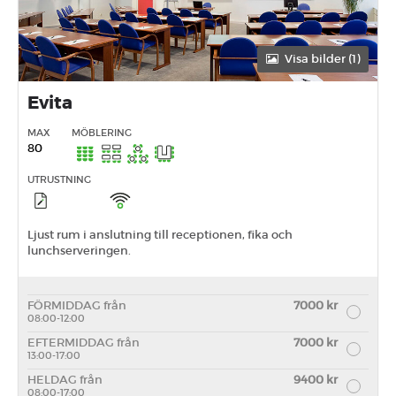
Visa bilder (1)
Evita
MAX
MÖBLERING
80
UTRUSTNING
Ljust rum i anslutning till receptionen, fika och
lunchserveringen.
FÖRMIDDAG från
7000 kr
08:00-12:00
EFTERMIDDAG från
7000 kr
13:00-17:00
HELDAG från
9400 kr
08:00-17:00