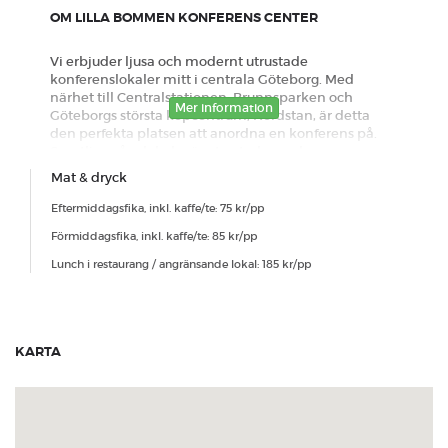
OM LILLA BOMMEN KONFERENS CENTER
Vi erbjuder ljusa och modernt utrustade
konferenslokaler mitt i centrala Göteborg. Med
närhet till Centralstationen, Brunnsparken och
Mer information
Göteborgs största köpcentrum, Nordstan, är detta
den perfekta platsen att anordna en konferens på.
Samtliga våra lokaler är utrustade med
dataprojektor, WiFi och ljudanläggning. Och
Mat & dryck
självklart så finns det även whiteboard, blädderblock
samt block och pennor till alla deltagare. När det
Eftermiddagsfika, inkl. kaffe/te: 75 kr/pp
gäller kanske det allra viktigaste på en konferens,
Förmiddagsfika, inkl. kaffe/te: 85 kr/pp
maten och den personliga servicen, så är vår
ambitionsnivå mycket hög. Vår konferensanläggning
Lunch i restaurang / angränsande lokal: 185 kr/pp
har ett eget kök med fantastiska kockar och
kallskänkor. När det gäller mat och service lovar vi dig
att du inte blir besviken. Vi önskar er varmt välkomna
till Lilla Bommen Konferenscenter!
KARTA
Standard avbokningspolicy