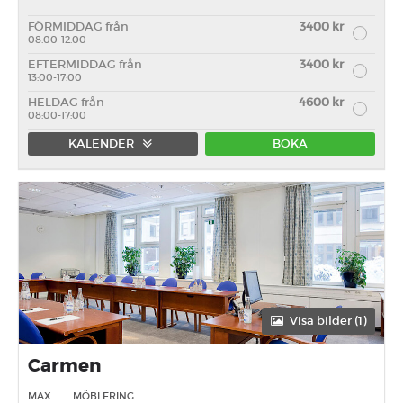
FÖRMIDDAG från
3400 kr
08:00-12:00
EFTERMIDDAG från
3400 kr
13:00-17:00
HELDAG från
4600 kr
08:00-17:00
KALENDER
BOKA
Förmiddag
Eftermiddag
Heldag
Visa bilder (1)
Carmen
MAX
MÖBLERING