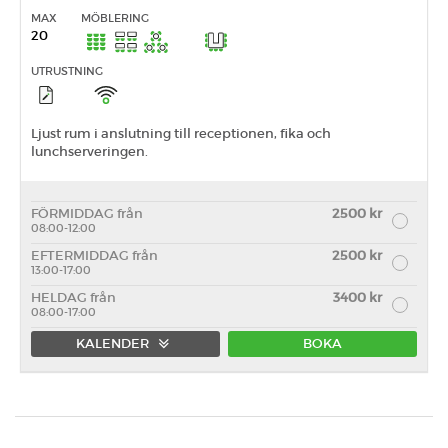
MAX
MÖBLERING
20
UTRUSTNING
Ljust rum i anslutning till receptionen, fika och
lunchserveringen.
FÖRMIDDAG från
2500 kr
08:00-12:00
EFTERMIDDAG från
2500 kr
13:00-17:00
HELDAG från
3400 kr
08:00-17:00
KALENDER
BOKA
Förmiddag
Eftermiddag
Heldag