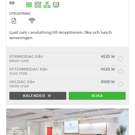
50
UTRUSTNING
Ljust rum i anslutning till receptionen, fika och lunch
serveringen
FÖRMIDDAG från
4525 kr
08:00-12:00
EFTERMIDDAG från
4525 kr
13:00-17:00
HELDAG från
6100 kr
08:00-17:00
KALENDER
BOKA
Förmiddag
Eftermiddag
Heldag