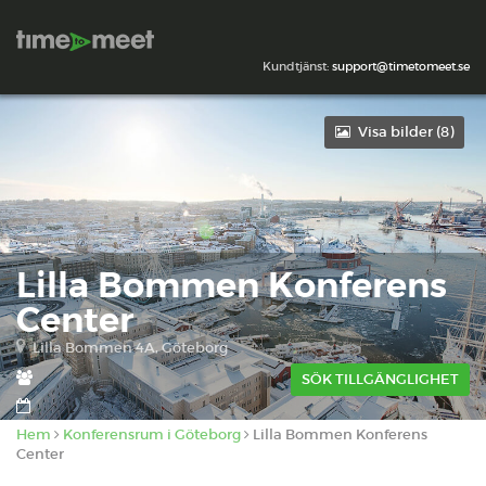
Kundtjänst:
support@timetomeet.se
Visa bilder (
8
)
Lilla Bommen Konferens
Center
Lilla Bommen 4A, Göteborg
SÖK TILLGÄNGLIGHET
Hem
Konferensrum i Göteborg
Lilla Bommen Konferens
Center