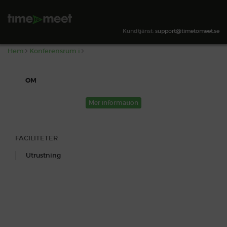
,
SÖK TILLGÄNGLIGHET
Kundtjänst:
support@timetomeet.se
Hem
Konferensrum i
OM
Mer information
FACILITETER
Utrustning