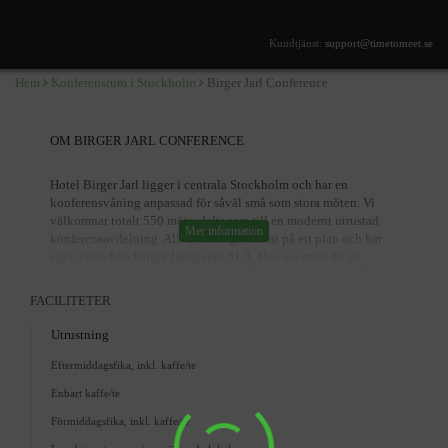
Kundtjänst:
support@timetomeet.se
Visa bilder (
9
)
Birger Jarl Conference
Birger Jarlsgatan 61A, Stockholm
SÖK TILLGÄNGLIGHET
Hem
Konferensrum i Stockholm
Birger Jarl Conference
TILLGÄNGLIGA RUM
Alla priser exkl. moms