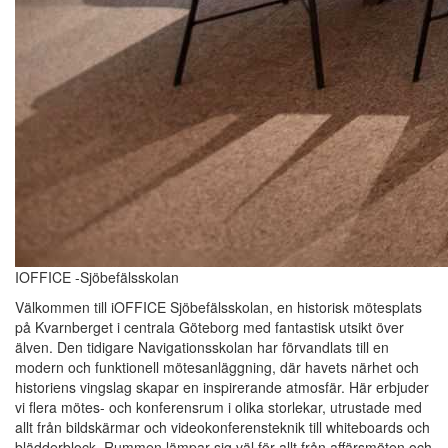
IOFFICE -Sjöbefälsskolan
Välkommen till iOFFICE Sjöbefälsskolan, en historisk mötesplats
på Kvarnberget i centrala Göteborg med fantastisk utsikt över
älven. Den tidigare Navigationsskolan har förvandlats till en
modern och funktionell mötesanläggning, där havets närhet och
historiens vingslag skapar en inspirerande atmosfär. Här erbjuder
vi flera mötes- och konferensrum i olika storlekar, utrustade med
allt från bildskärmar och videokonferensteknik till whiteboards och
blädderblock. Rummen lämpar sig väl för allt från affärsmöten och