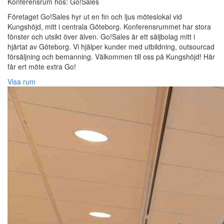
Konferensrum hos: Go!Sales
Företaget Go!Sales hyr ut en fin och ljus möteslokal vid
Kungshöjd, mitt i centrala Göteborg. Konferensrummet har stora
fönster och utsikt över älven. Go!Sales är ett säljbolag mitt i
hjärtat av Göteborg. Vi hjälper kunder med utbildning, outsourcad
försäljning och bemanning. Välkommen till oss på Kungshöjd! Här
får ert möte extra Go!
Visa rum