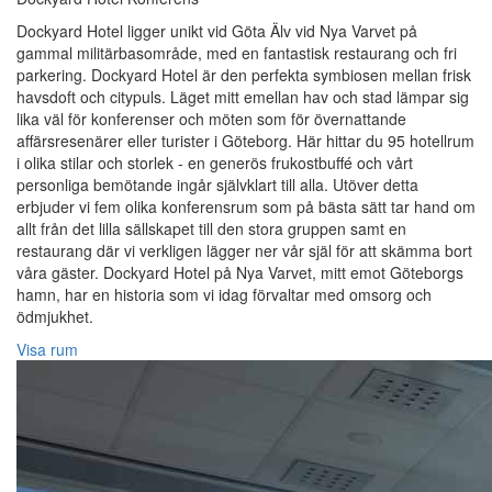
Dockyard Hotel ligger unikt vid Göta Älv vid Nya Varvet på
gammal militärbasområde, med en fantastisk restaurang och fri
parkering. Dockyard Hotel är den perfekta symbiosen mellan frisk
havsdoft och citypuls. Läget mitt emellan hav och stad lämpar sig
lika väl för konferenser och möten som för övernattande
affärsresenärer eller turister i Göteborg. Här hittar du 95 hotellrum
i olika stilar och storlek - en generös frukostbuffé och vårt
personliga bemötande ingår självklart till alla. Utöver detta
erbjuder vi fem olika konferensrum som på bästa sätt tar hand om
allt från det lilla sällskapet till den stora gruppen samt en
restaurang där vi verkligen lägger ner vår själ för att skämma bort
våra gäster. Dockyard Hotel på Nya Varvet, mitt emot Göteborgs
hamn, har en historia som vi idag förvaltar med omsorg och
ödmjukhet.
Visa rum