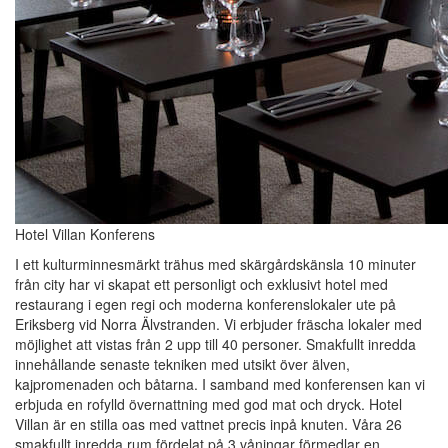
Hotel Villan Konferens
I ett kulturminnesmärkt trähus med skärgårdskänsla 10 minuter
från city har vi skapat ett personligt och exklusivt hotel med
restaurang i egen regi och moderna konferenslokaler ute på
Eriksberg vid Norra Älvstranden. Vi erbjuder fräscha lokaler med
möjlighet att vistas från 2 upp till 40 personer. Smakfullt inredda
innehållande senaste tekniken med utsikt över älven,
kajpromenaden och båtarna. I samband med konferensen kan vi
erbjuda en rofylld övernattning med god mat och dryck. Hotel
Villan är en stilla oas med vattnet precis inpå knuten. Våra 26
smakfullt inredda rum fördelat på 3 våningar förmedlar en