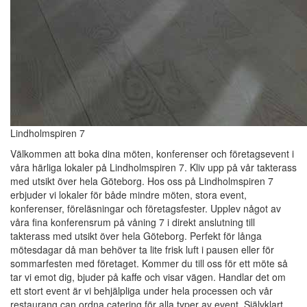
Lindholmspiren 7
Välkommen att boka dina möten, konferenser och företagsevent i
våra härliga lokaler på Lindholmspiren 7. Kliv upp på vår takterass
med utsikt över hela Göteborg. Hos oss på Lindholmspiren 7
erbjuder vi lokaler för både mindre möten, stora event,
konferenser, föreläsningar och företagsfester. Upplev något av
våra fina konferensrum på våning 7 i direkt anslutning till
takterass med utsikt över hela Göteborg. Perfekt för långa
mötesdagar då man behöver ta lite frisk luft i pausen eller för
sommarfesten med företaget. Kommer du till oss för ett möte så
tar vi emot dig, bjuder på kaffe och visar vägen. Handlar det om
ett stort event är vi behjälpliga under hela processen och vår
restaurang can ordna catering för alla typer av event. Självklart