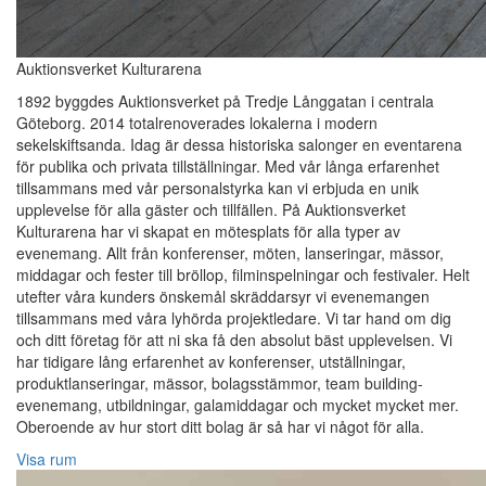
Auktionsverket Kulturarena
1892 byggdes Auktionsverket på Tredje Långgatan i centrala
Göteborg. 2014 totalrenoverades lokalerna i modern
sekelskiftsanda. Idag är dessa historiska salonger en eventarena
för publika och privata tillställningar. Med vår långa erfarenhet
tillsammans med vår personalstyrka kan vi erbjuda en unik
upplevelse för alla gäster och tillfällen. På Auktionsverket
Kulturarena har vi skapat en mötesplats för alla typer av
evenemang. Allt från konferenser, möten, lanseringar, mässor,
middagar och fester till bröllop, filminspelningar och festivaler. Helt
utefter våra kunders önskemål skräddarsyr vi evenemangen
tillsammans med våra lyhörda projektledare. Vi tar hand om dig
och ditt företag för att ni ska få den absolut bäst upplevelsen. Vi
har tidigare lång erfarenhet av konferenser, utställningar,
produktlanseringar, mässor, bolagsstämmor, team building-
evenemang, utbildningar, galamiddagar och mycket mycket mer.
Oberoende av hur stort ditt bolag är så har vi något för alla.
Visa rum