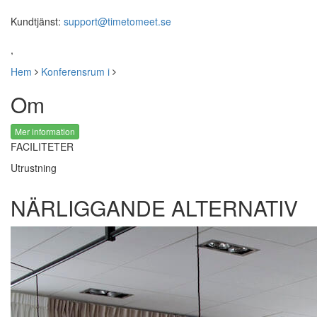
Kundtjänst:
support@timetomeet.se
,
Hem
Konferensrum i
Om
Mer information
FACILITETER
Utrustning
NÄRLIGGANDE ALTERNATIV