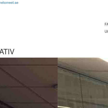
metomeet.se
F
Ut
ATIV