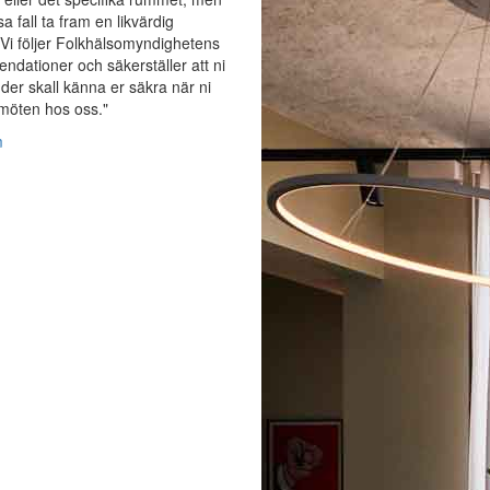
sa fall ta fram en likvärdig
 Vi följer Folkhälsomyndighetens
dationer och säkerställer att ni
er skall känna er säkra när ni
möten hos oss."
m