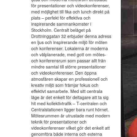
för presentationer och videokonferenser,
med möjlighet till fika och lunch direkt på
plats – perfekt för effektiva och
inspirerande sammankomster i
Stockholm. Centralt beläget på
Drottninggatan 32 erbjuder denna adress
en ljus och inspirerande miljö för möten
och konferenser. Lokalerna är moderna
och välplanerade, med gott om mötes-
och konferensrum som passar allt från
mindre samtal till större presentationer
och videokonferenser. Den öppna
atmosfären skapar en professionell och
kreativ miljö som främjar fokus och
effektivt samarbete. Med sitt centrala
läge är det enkelt för deltagare att ta sig
hit med kollektivtrafik – T-centralen och
Centralstationen ligger bara runt hörnet.
Mötesrummen är utrustade med modern
teknik för presentationer och
videokonferenser vilket gör det enkelt att
genomföra både interna och externa