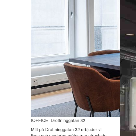
IOFFICE -Drottninggatan 32
Mitt på Drottninggatan 32 erbjuder vi
ljusa och moderna mötesrum utrustade