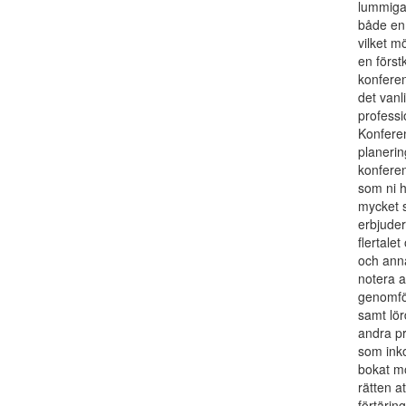
lummiga
både en 
vilket m
en först
konferen
det vanli
professi
Konfere
planering
konferen
som ni h
mycket s
erbjuder
flertale
och ann
notera a
genomfö
samt lör
andra pr
som inko
bokat m
rätten a
förtärin