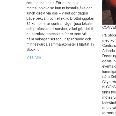
sammankomster. För en komplett
mötesupplevelse kan ni beställa fika och
lunch direkt via oss – vilket gör dagen
både bekväm och effektiv. Drottninggatan
32 kombinerar centralt läge, ljusa lokaler
CONVEN
och professionell service, vilket gör det till
en attraktiv mötesplats för er som vill
På Stock
hålla välorganiserade, inspirerande och
med kort
minnesvärda sammankomster i hjärtat av
Centrals
Stockholm.
Arlanda
Drottnin
Visa rum
delvis i
events o
lummiga 
nära för
Cityterm
ni CONV
finns fy
mötesru
bekvämli
ett av v
terrass 