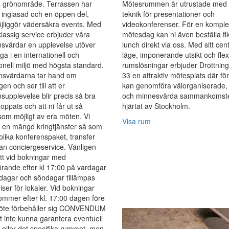
 grönområde. Terrassen har
Mötesrummen är utrustade med
inglasad och en öppen del,
teknik för presentationer och
öjliggör vädersäkra events. Med
videokonferenser. För en komple
klassig service erbjuder våra
mötesdag kan ni även beställa fi
svärdar en upplevelse utöver
lunch direkt via oss. Med sitt cen
ga i en internationell och
läge, imponerande utsikt och flex
onell miljö med högsta standard.
rumslösningar erbjuder Drottnin
nsvärdarna tar hand om
33 en attraktiv mötesplats där fö
en och ser till att er
kan genomföra välorganiserade, 
supplevelse blir precis så bra
och minnesvärda sammankomste
oppats och att ni får ut så
hjärtat av Stockholm.
om möjligt av era möten. Vi
Visa rum
 en mängd kringtjänster så som
t olika konferenspaket, transfer
an conciergeservice. Vänligen
tt vid bokningar med
rande efter kl 17:00 på vardagar
dagar och söndagar tillämpas
iser för lokaler. Vid bokningar
mmer efter kl. 17:00 dagen före
öte förbehåller sig CONVENDUM
tt inte kunna garantera eventuell
g eller det specifika rummet, men