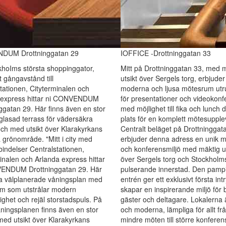
DUM Drottninggatan 29
IOFFICE -Drottninggatan 33
hoIms största shoppinggator,
Mitt på Drottninggatan 33, med 
 gångavstånd till
utsikt över Sergels torg, erbjuder
tationen, Cityterminalen och
moderna och ljusa mötesrum utr
 express hittar ni CONVENDUM
för presentationer och videokonf
ggatan 29. Här finns även en stor
med möjlighet till fika och lunch d
nglasad terrass för vädersäkra
plats för en komplett mötesupple
ch med utsikt över Klarakyrkans
Centralt beläget på Drottninggat
grönområde. "Mitt i city med
erbjuder denna adress en unik m
bindelser Centralstationen,
och konferensmiljö med mäktig ut
inalen och Arlanda express hittar
över Sergels torg och Stockholm
ENDUM Drottninggatan 29. Här
pulserande innerstad. Den pamp
ra välplanerade våningsplan med
entrén ger ett exklusivt första int
m som utstrålar modern
skapar en inspirerande miljö för
ghet och rejäl storstadspuls. På
gäster och deltagare. Lokalerna ä
åningsplanen finns även en stor
och moderna, lämpliga för allt fr
med utsikt över Klarakyrkans
mindre möten till större konferen