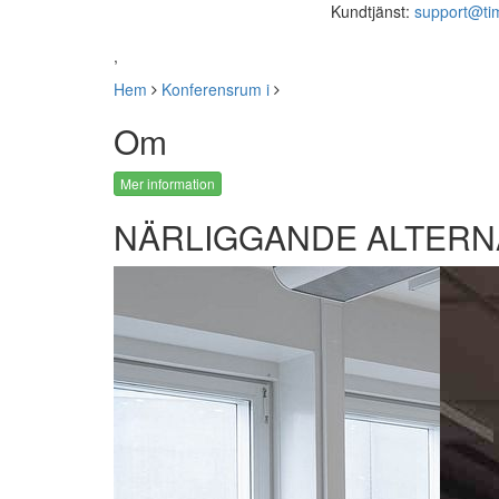
Kundtjänst:
support@ti
,
Hem
Konferensrum i
Om
Mer information
NÄRLIGGANDE ALTERN