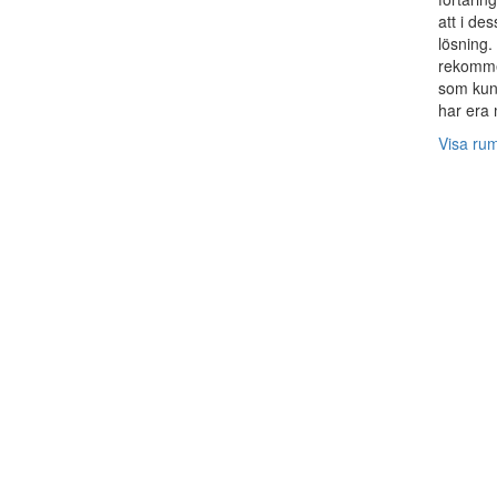
att i des
lösning.
rekommen
som kund
har era 
Visa ru