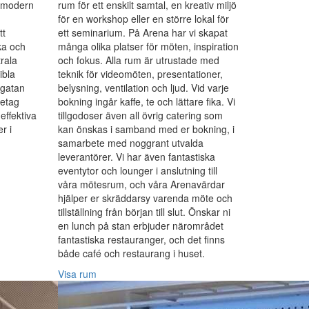
 modern
rum för ett enskilt samtal, en kreativ miljö
för en workshop eller en större lokal för
tt
ett seminarium. På Arena har vi skapat
ka och
många olika platser för möten, inspiration
trala
och fokus. Alla rum är utrustade med
ibla
teknik för videomöten, presentationer,
ggatan
belysning, ventilation och ljud. Vid varje
retag
bokning ingår kaffe, te och lättare fika. Vi
effektiva
tillgodoser även all övrig catering som
r i
kan önskas i samband med er bokning, i
samarbete med noggrant utvalda
leverantörer. Vi har även fantastiska
eventytor och lounger i anslutning till
våra mötesrum, och våra Arenavärdar
hjälper er skräddarsy varenda möte och
tillställning från början till slut. Önskar ni
en lunch på stan erbjuder närområdet
fantastiska restauranger, och det finns
både café och restaurang i huset.
Visa rum