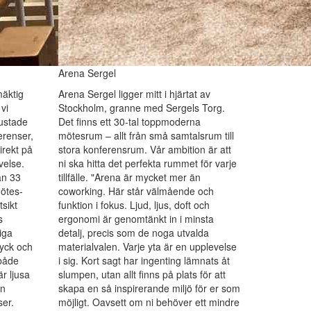
Arena Sergel
mäktig
Arena Sergel ligger mitt i hjärtat av
 vi
Stockholm, granne med Sergels Torg.
ustade
Det finns ett 30-tal toppmoderna
erenser,
mötesrum – allt från små samtalsrum till
irekt på
stora konferensrum. Vår ambition är att
velse.
ni ska hitta det perfekta rummet för varje
an 33
tillfälle. "Arena är mycket mer än
ötes-
coworking. Här står välmående och
sikt
funktion i fokus. Ljud, ljus, doft och
s
ergonomi är genomtänkt in i minsta
iga
detalj, precis som de noga utvalda
ryck och
materialvalen. Varje yta är en upplevelse
 både
i sig. Kort sagt har ingenting lämnats åt
r ljusa
slumpen, utan allt finns på plats för att
ån
skapa en så inspirerande miljö för er som
ser.
möjligt. Oavsett om ni behöver ett mindre