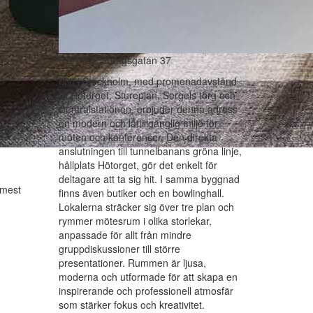
IOFFICE -Kungsgatan 37
Mitt i Stockholm, med promenadavstånd
till Hötorget, Stureplan, Sergels torg och
Centralstationen, erbjuder denna adress
en modern och lättillgänglig miljö för
möten och konferenser. Den direkta
anslutningen till tunnelbanans gröna linje,
hållplats Hötorget, gör det enkelt för
deltagare att ta sig hit. I samma byggnad
 mest
finns även butiker och en bowlinghall.
Lokalerna sträcker sig över tre plan och
rymmer mötesrum i olika storlekar,
anpassade för allt från mindre
gruppdiskussioner till större
presentationer. Rummen är ljusa,
moderna och utformade för att skapa en
inspirerande och professionell atmosfär
som stärker fokus och kreativitet.