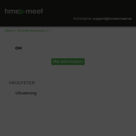
,
SÖK TILLGÄNGLIGHET
Kundtjänst:
support@timetomeet.se
Hem
Konferensrum i
OM
Mer information
FACILITETER
Utrustning