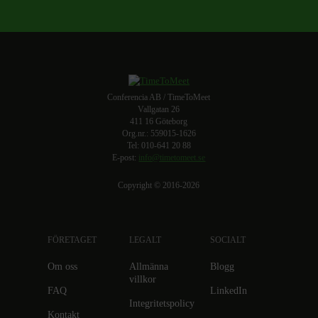
Conferencia AB / TimeToMeet
Vallgatan 26
411 16 Göteborg
Org.nr.: 559015-1626
Tel: 010-641 20 88
E-post:
info@timetomeet.se
Copyright © 2016-2026
FÖRETAGET
LEGALT
SOCIALT
Om oss
Allmänna
Blogg
villkor
FAQ
LinkedIn
Integritetspolicy
Kontakt