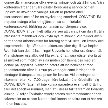
lounge där vi anordnar olika events, mingel och utställningar. Våra
konferensvärdar ger våra gäster förstklassig service och en
upplevelse utöver det vanliga. Miljön är professionell,
internationell och håller en mycket hög standard. CONVENDUM
erbjuder många olika kringtjänster, så som flertalet
konferenspaket, förtäring och annan conciergeservice.
CONVENDUM är den helt rätta platsen att vara på om du vill träffa
intressanta människor och knyta nya relationer. Vi erbjuder även
permanenta arbetsplatser för företag som vill sitta i en kreativ och
inspirerande miljö. Vår stora takterrass lyfter dig till nya höjder.
Även här kan det hållas mingel & events helt efter era önskemål.
Vi anstränger oss alltid det lilla extra för att våra gäster ska få ut
så mycket som möjligt av sina möten och lämna oss med ett
leende på läpparna. Vänligen notera att vid bokningar med
genomförande efter kl 17:00 på vardagar samt lördagar och
söndagar tillämpas andra priser för lokaler. Vid bokningar som
inkommer efter kl. 17:00 dagen före bokat möte förbehåller sig
CONVENDUM rätten att inte kunna garantera eventuell förtäring
eller det specifika rummet, men att i dessa fall ta fram en likvärdig
lösning. Vi följer Folkhälsomyndighetens rekommendationer och
säkerställer att ni som kunder skall känna er säkra när ni har era
möten hos oss.