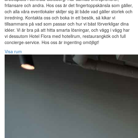
frilansare och andra. Hos oss är det fingertoppskänsla som gäller,
och alla våra eventlokaler skiljer sig åt både vad gäller storlek och
inredning. Kontakta oss och boka in ett besök, så kikar vi
tillsammans på vad som passar och hur vi bäst förverkligar dina
idéer. Vi är bra på att hitta smarta lösningar, och vägg i vägg har
vi dessutom Hotel Flora med hotellrum, restaurangkök och full
concierge-service. Hos oss är ingenting omöjligt!
Visa rum