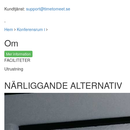
Kundtjänst:
support@timetomeet.se
,
Hem
Konferensrum i
Om
Mer information
FACILITETER
Utrustning
NÄRLIGGANDE ALTERNATIV