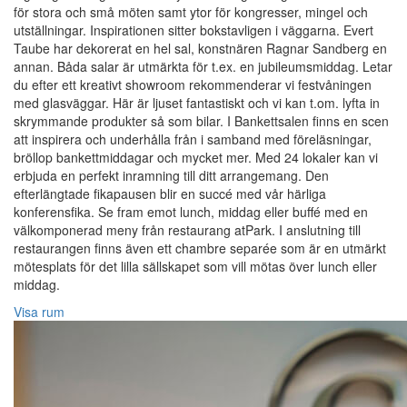
för stora och små möten samt ytor för kongresser, mingel och
utställningar. Inspirationen sitter bokstavligen i väggarna. Evert
Taube har dekorerat en hel sal, konstnären Ragnar Sandberg en
annan. Båda salar är utmärkta för t.ex. en jubileumsmiddag. Letar
du efter ett kreativt showroom rekommenderar vi festvåningen
med glasväggar. Här är ljuset fantastiskt och vi kan t.om. lyfta in
skrymmande produkter så som bilar. I Bankettsalen finns en scen
att inspirera och underhålla från i samband med föreläsningar,
bröllop bankettmiddagar och mycket mer. Med 24 lokaler kan vi
erbjuda en perfekt inramning till ditt arrangemang. Den
efterlängtade fikapausen blir en succé med vår härliga
konferensfika. Se fram emot lunch, middag eller buffé med en
välkomponerad meny från restaurang atPark. I anslutning till
restaurangen finns även ett chambre separée som är en utmärkt
mötesplats för det lilla sällskapet som vill mötas över lunch eller
middag.
Visa rum