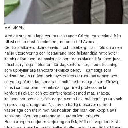
MATSMAK
Med ett suveränt läge centralt i växande Gårda, ett stenkast från
Ullevi och endast tio minuters promenad till Avenyn,
Centralstationen, Scandinavium och Liseberg. Här möts du av en
härlig uteservering och restaurang med fullständiga rättigheter i
kombination med professionella konferenslokaler. Här finns ljusa,
fräscha, rymliga mötesrum för dagkonferenser, med utrustning
som uppfyller alla tänkbara tekniska behov – samtidigt som
verksamheten i mångt och mycket kretsar runt matlagning och
servering. Varje dag serveras lunch i restaurangen som förövrigt
finns i samma plan. Helhetslösningar med professionella
konferenslokaler och ett konferenspaket med mat, snacks,
kaffepauser och ev. kvällsprogram som t.ex. matlagningskurs och
vinprovning arrangeras. Njut av en härlig uteservering med
västerläge och utsikt mot Mölndalsån där man kan koppla av i
solskenet. Gott om parkeringar i närområdet erbjuds.
Restaurangen erbjuder varje dag en fisk, kött och vegetarisk rätt
tillsammans med en härlig salladsbuffé. Inriktningen är traditionell