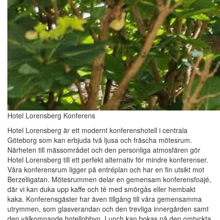
Hotel Lorensberg Konferens
Hotel Lorensberg är ett modernt konferenshotell i centrala
Göteborg som kan erbjuda två ljusa och fräscha mötesrum.
Närheten till mässområdet och den personliga atmosfären gör
Hotel Lorensberg till ett perfekt alternativ för mindre konferenser.
Våra konferensrum ligger på entréplan och har en fin utsikt mot
Berzeliigatan. Mötesrummen delar en gemensam konferensfoajé,
där vi kan duka upp kaffe och té med smörgås eller hembakt
kaka. Konferensgäster har även tillgång till våra gemensamma
utrymmen, som glasverandan och den trevliga innergården samt
den välkomnande hotellobbyn. Lunch kan bokas på den omtyckta