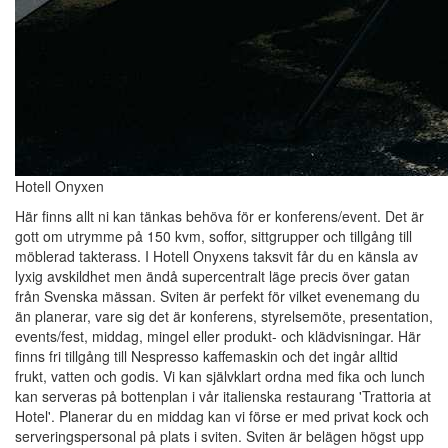
Hotell Onyxen
Här finns allt ni kan tänkas behöva för er konferens/event. Det är
gott om utrymme på 150 kvm, soffor, sittgrupper och tillgång till
möblerad takterass. I Hotell Onyxens taksvit får du en känsla av
lyxig avskildhet men ändå supercentralt läge precis över gatan
från Svenska mässan. Sviten är perfekt för vilket evenemang du
än planerar, vare sig det är konferens, styrelsemöte, presentation,
events/fest, middag, mingel eller produkt- och klädvisningar. Här
finns fri tillgång till Nespresso kaffemaskin och det ingår alltid
frukt, vatten och godis. Vi kan självklart ordna med fika och lunch
kan serveras på bottenplan i vår italienska restaurang 'Trattoria at
Hotel'. Planerar du en middag kan vi förse er med privat kock och
serveringspersonal på plats i sviten. Sviten är belägen högst upp