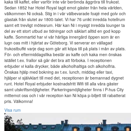
kaka till kaffet, eller varför inte vår berömda äggröra till frukost.
Sedan 1852 har Hotel Royal tagit emot gäster från hela världen,
välkommen Ni också. Stig in i vår välbevarade foajé med golv och
glastak från slutet av 1800-talet. Vi har 76 unikt inredda hotellrum
samt ett trevligt mötesrum. Här kan Ni i mysigt inredda lounger ta
del av ett stort utbud av tidningar och såklart alltid en god kopp
kaffe. Sommartid har vi vår härliga innergård öppen som är en
lugn oas mitt i hjärtat av Göteborg. Vi serverar en vällagad
frukostbuffé varje dag som går att köpa till på plats i mån av plats.
För- och eftermiddagsfika består av kaffe och kaka men önskas
istället t.ex. frallor så går det bra att förboka. I receptionen
erbjuder vi kalla drycker, både alkoholhaltiga och alkoholfria.
Önskas hjälp med bokning av t.ex. lunch, middag eller taxi,
hjälper vi självklart till med det, receptionen är bemannad dygnet
runt. Hotel Royal erbjuder kostnadsfritt Wifi till alla våra gäster
samt utskriftsmöjligheter. Parkeringsmöjligheter finns i P-hus City
mittemot oss och i vår reception kan Ni köpa p-biljett till rabatterat
pris. Välkomna!
Visa rum