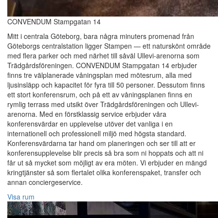
CONVENDUM Stampgatan 14
Mitt i centrala Göteborg, bara några minuters promenad från
Göteborgs centralstation ligger Stampen — ett naturskönt område
med flera parker och med närhet till såväl Ullevi-arenorna som
Trädgårdsföreningen. CONVENDUM Stampgatan 14 erbjuder
finns tre välplanerade våningsplan med mötesrum, alla med
ljusinsläpp och kapacitet för fyra till 50 personer. Dessutom finns
ett stort konferensrum, och på ett av våningsplanen finns en
rymlig terrass med utsikt över Trädgårdsföreningen och Ullevi-
arenorna. Med en förstklassig service erbjuder våra
konferensvärdar en upplevelse utöver det vanliga i en
internationell och professionell miljö med högsta standard.
Konferensvärdarna tar hand om planeringen och ser till att er
konferensupplevelse blir precis så bra som ni hoppats och att ni
får ut så mycket som möjligt av era möten. Vi erbjuder en mängd
kringtjänster så som flertalet olika konferenspaket, transfer och
annan conciergeservice.
Visa rum