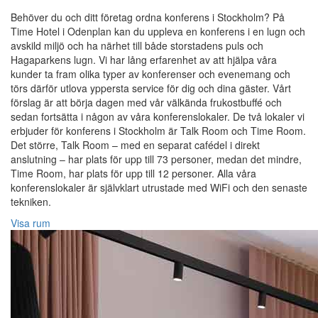
Behöver du och ditt företag ordna konferens i Stockholm? På
Time Hotel i Odenplan kan du uppleva en konferens i en lugn och
avskild miljö och ha närhet till både storstadens puls och
Hagaparkens lugn. Vi har lång erfarenhet av att hjälpa våra
kunder ta fram olika typer av konferenser och evenemang och
törs därför utlova yppersta service för dig och dina gäster. Vårt
förslag är att börja dagen med vår välkända frukostbuffé och
sedan fortsätta i någon av våra konferenslokaler. De två lokaler vi
erbjuder för konferens i Stockholm är Talk Room och Time Room.
Det större, Talk Room – med en separat cafédel i direkt
anslutning – har plats för upp till 73 personer, medan det mindre,
Time Room, har plats för upp till 12 personer. Alla våra
konferenslokaler är självklart utrustade med WiFi och den senaste
tekniken.
Visa rum