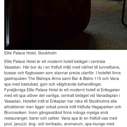
Elite Palace Hotel, Stockholm
Elite Palace Hotel är ett modernt hotell beläget i centrala
Vasastan. Här bor du i en fridfull miljö med närhet till tunnelbana,
bussar och flygbussen som stannar precis utanför. I hotellet finns
gastropuben The Bishops Arms samt Bar & Bistro 115 och Vana
spa med bastubad, gym och välgörande behandlingar.
Fyrstjärniga Elite Palace Hotel är ett modernt hotell st Eriksgatan
med ett spa utöver det vanliga, centralt beläget vid Vanadisplan i
Vasastan. Hotellet intill st Eriksplan har nära till Stockholms alla
attraktioner men ligger också precis intill fridfulla Hagaparken och
Brunnsviken. Inom gångavstånd finns många mysiga små
restauranger, barer och caféer. Vana spa är en fridfull oas med
pool, jacuzzi, ång- och torrbastu, aromarum, spa-lounge med