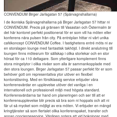
CONVENDUM Birger Jarlsgatan 57 (Spårvagnshallarna)
I de ikoniska Spårvagnshallarna på Birger Jarlsgatan 57 hittar ni
CONVENDUM. Precis på gränsen till Vasastan och Östermalm är
det här kontoret perfekt positionerat för er som vill ha möten eller
konferens nära pulsen från city. På entréplan hittar ni vårt unika
cafékoncept CONVENDUM Coffee. I fastighetens entré möts ni av
en storslagen lounge med fantastisk takhöjd. I direkt anslutning till
loungen finns mötesrum för sällskap i olika storlekar och en stor
hörsal för ca 110 deltagare. Som ytterligare komplement finns
stora mingelytor i olika nivåer som alla är sammankopplade med
den stora loungen. Birger Jarlsgatan 57 passar perfekt för er som
behöver gott om representativa ytor utöver en flexibel
kontorslösning. Med en förstklassig service erbjuder våra
konferensvärdar en upplevelse utöver det vanliga i en
internationell och professionell miljö med högsta standard.
Konferensvärdarna tar hand om planeringen och ser till att er
konferensupplevelse blir precis så bra som ni hoppats och att ni
får ut så mycket som möjligt av era möten. Vi erbjuder en mängd
kringtjänster så som flertalet olika konferenspaket, transfer och
annan conciergeservice. Vänligen notera att vid bokningar med