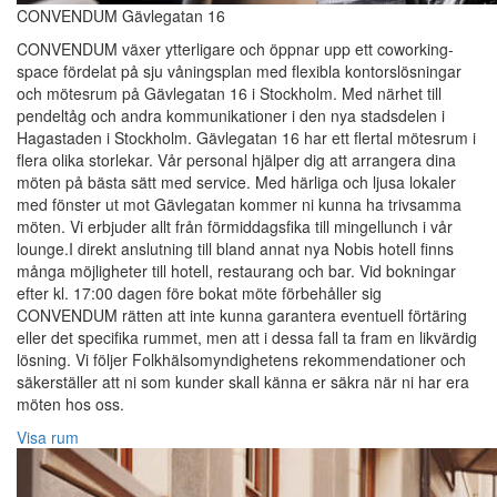
CONVENDUM Gävlegatan 16
CONVENDUM växer ytterligare och öppnar upp ett coworking-
space fördelat på sju våningsplan med flexibla kontorslösningar
och mötesrum på Gävlegatan 16 i Stockholm. Med närhet till
pendeltåg och andra kommunikationer i den nya stadsdelen i
Hagastaden i Stockholm. Gävlegatan 16 har ett flertal mötesrum i
flera olika storlekar. Vår personal hjälper dig att arrangera dina
möten på bästa sätt med service. Med härliga och ljusa lokaler
med fönster ut mot Gävlegatan kommer ni kunna ha trivsamma
möten. Vi erbjuder allt från förmiddagsfika till mingellunch i vår
lounge.I direkt anslutning till bland annat nya Nobis hotell finns
många möjligheter till hotell, restaurang och bar. Vid bokningar
efter kl. 17:00 dagen före bokat möte förbehåller sig
CONVENDUM rätten att inte kunna garantera eventuell förtäring
eller det specifika rummet, men att i dessa fall ta fram en likvärdig
lösning. Vi följer Folkhälsomyndighetens rekommendationer och
säkerställer att ni som kunder skall känna er säkra när ni har era
möten hos oss.
Visa rum