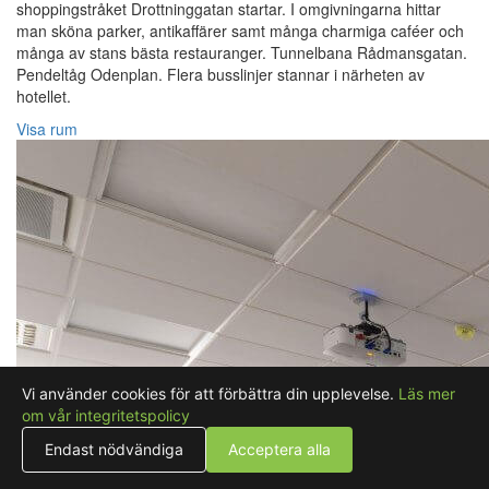
shoppingstråket Drottninggatan startar. I omgivningarna hittar
man sköna parker, antikaffärer samt många charmiga caféer och
många av stans bästa restauranger. Tunnelbana Rådmansgatan.
Pendeltåg Odenplan. Flera busslinjer stannar i närheten av
hotellet.
Visa rum
Vi använder cookies för att förbättra din upplevelse.
Läs mer
om vår integritetspolicy
Endast nödvändiga
Acceptera alla