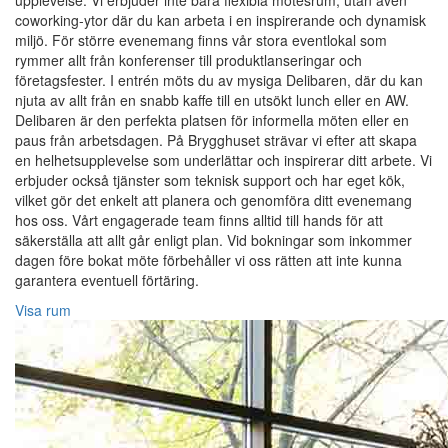
upplevelse. Vi erbjuder inte bara flexibla mötesrum, utan även
coworking-ytor där du kan arbeta i en inspirerande och dynamisk
miljö. För större evenemang finns vår stora eventlokal som
rymmer allt från konferenser till produktlanseringar och
företagsfester. I entrén möts du av mysiga Delibaren, där du kan
njuta av allt från en snabb kaffe till en utsökt lunch eller en AW.
Delibaren är den perfekta platsen för informella möten eller en
paus från arbetsdagen. På Brygghuset strävar vi efter att skapa
en helhetsupplevelse som underlättar och inspirerar ditt arbete. Vi
erbjuder också tjänster som teknisk support och har eget kök,
vilket gör det enkelt att planera och genomföra ditt evenemang
hos oss. Vårt engagerade team finns alltid till hands för att
säkerställa att allt går enligt plan. Vid bokningar som inkommer
dagen före bokat möte förbehåller vi oss rätten att inte kunna
garantera eventuell förtäring.
Visa rum