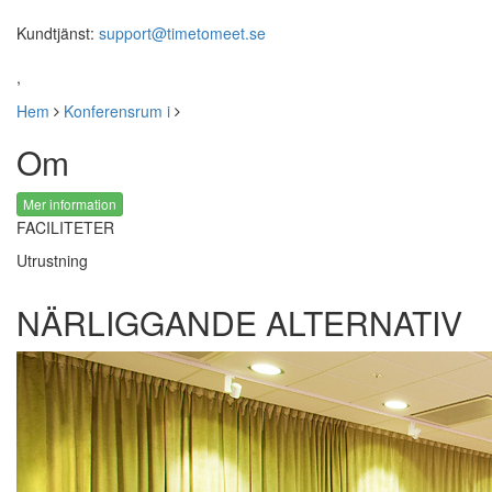
Kundtjänst:
support@timetomeet.se
,
Hem
Konferensrum i
Om
Mer information
FACILITETER
Utrustning
NÄRLIGGANDE ALTERNATIV