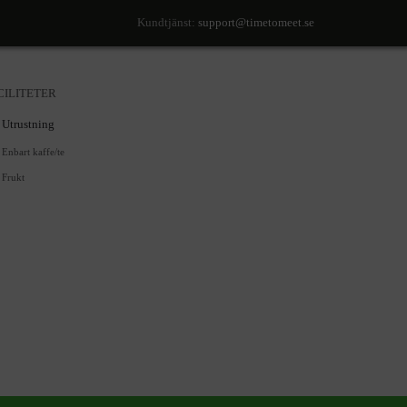
Kundtjänst:
support@timetomeet.se
CILITETER
Utrustning
Enbart kaffe/te
Frukt