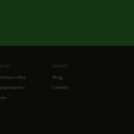
EGALT
SOCIALT
llmänna villkor
Blogg
ntegritetspolicy
LinkedIn
ress