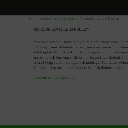
Coor Konferens Kobran
Telefonvägen 30, Hägersten
Hem
Konferensrum i Hägersten
Coor Konferens Kobran
OM COOR KONFERENS KOBRAN
Möt kreativiteten i södra Stockholm. Här blandas stora ytor 
till mingel som till mindre mässor, föreläsningar och utbildn
Telefonplan. Hos oss möts du alltid av personlig och vänlig 
era behov och önskemål. Här kan ni äta god och ekologisk mat t
eftermiddagsbuffé till mingel och middagar. Konferens Kobran
Stockholm city och bara 4 minuter från Liljeholmens alla k
Standard avbokningspolicy