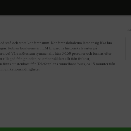
FA
med små och stora konferensrum. Konferenslokalerna lämpar sig lika bra
ingar. Kobran konferens är i LM Ericssons historiska kvarter på
service! Våra mötesrum rymmer allt från 6-150 personer och formas efter
illagad från grunden, vi ordnar såklart allt från frukost,
 finns ett stenkast från Telefonplans tunnelbana/buss, ca 15 minuter från
ommunikationsmöjligheter.