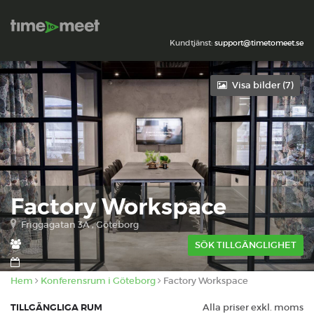
Kundtjänst:
support@timetomeet.se
Visa bilder (
7
)
Factory Workspace
Friggagatan 3A , Göteborg
SÖK TILLGÄNGLIGHET
Hem
Konferensrum i Göteborg
Factory Workspace
TILLGÄNGLIGA RUM
Alla priser exkl. moms