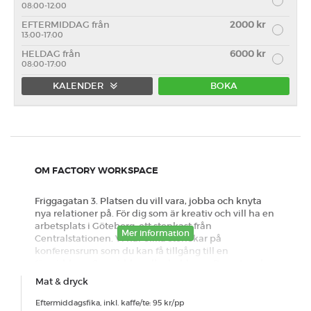
08:00-12:00
EFTERMIDDAG från
2000 kr
13:00-17:00
HELDAG från
6000 kr
08:00-17:00
KALENDER
BOKA
Förmiddag
Eftermiddag
Heldag
OM FACTORY WORKSPACE
Friggagatan 3. Platsen du vill vara, jobba och knyta
nya relationer på. För dig som är kreativ och vill ha en
arbetsplats i Göteborg, ett stenkast från
Mer information
Centralstationen. Vi har olika storlekar på
konferensrum som du kan få tillgång till en
förmiddag, eftermiddag eller heldagar. Dessutom har
vi en studio för dig som gillar att prodda med toner,
Mat & dryck
ljud, bild och film. Vill du sätta guldkant på tillvaron
finns det möjlighet att få en smarrig Frukost, Lunch
Eftermiddagsfika, inkl. kaffe/te: 95 kr/pp