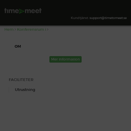
,
SÖK TILLGÄNGLIGHET
Kundtjänst:
support@timetomeet.se
Hem
Konferensrum i
OM
Mer information
FACILITETER
Utrustning