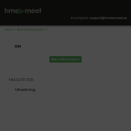
,
SÖK TILLGÄNGLIGHET
Kundtjänst:
support@timetomeet.se
Hem
Konferensrum i
OM
Mer information
FACILITETER
Utrustning