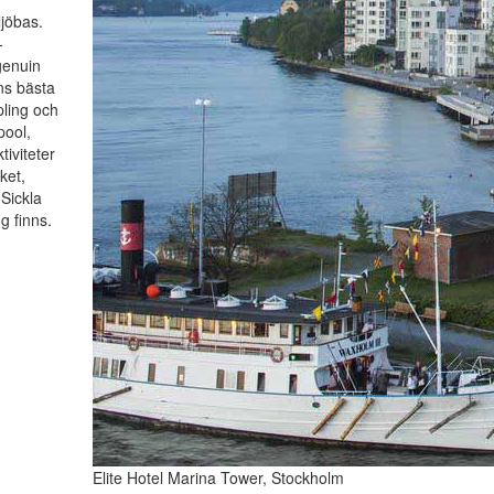
ljöbas.
-
genuin
ns bästa
pling och
pool,
tiviteter
ket,
Sickla
g finns.
Elite Hotel Marina Tower, Stockholm