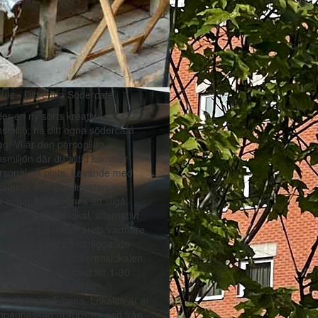
uie - Ditt egna Södercafé
der en ny sorts kreativ
smiljö; ha ditt egna södercafé
ag! Vi är den personliga
smiljön där du alltid kommer
rsonal på plats. Levande med
nster ut mot Bondegatan.
 och mikrofon finns att tillgå.
 intas i samma lokal, alternativt
teservering under årets varmare
. Lunch intas på närliggande
ng alternativt i konferenslokalen.
lämpar sig som bäst för 1-30
r. Kort promenad från
arplatsens T-bana. Lokalen är ej
ppanpassad (trappsteg ned från