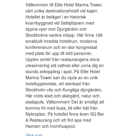
Välkommen till Elite Hotel Marina Tower,
vårt unika destinationshotell vid kajen.
Hotellet är beläget i en historisk
kvarnbyggnad vid Saltsjöqvarn med
öppna vyer mot Djurgården och
Stockholms vackra inlopp. Här finns 186
smakfullt inredda hotellrum, moderna
konferensrum och en stor kongressal
med plats för upp till 400 personer.
Upplev sorlet från restaurangens stora
uteservering vid vattnet eller unna dig en
stunds avkoppling i spat. På Elite Hotel
Marina Tower kan du njuta av en unik
hotellupplevelse, ett stenkast från
Stockholm city och Kungliga djurgården.
Här möts stad och skärgård, natur och
stadspuls. Välkommen! Det är smidigt att
komma hit med buss, bil eller båt från
Nybroplan. På hotellet finns även SQ Bar
& Restaurang och ett fint spa med
Hamam och inomhuspool.
Visa rum