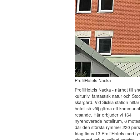
ProfilHotels Nacka
ProfilHotels Nacka - närhet till s
kulturliv, fantastisk natur och St
skärgård. Vid Sickla station hittar
hotell så välj gärna ett kommunal
resande. Här erbjuder vi 164
nyrenoverade hotellrum, 6 mötes
där den största rymmer 220 pers
Idag finns 13 ProfilHotels med fyr
standard och excellent service.