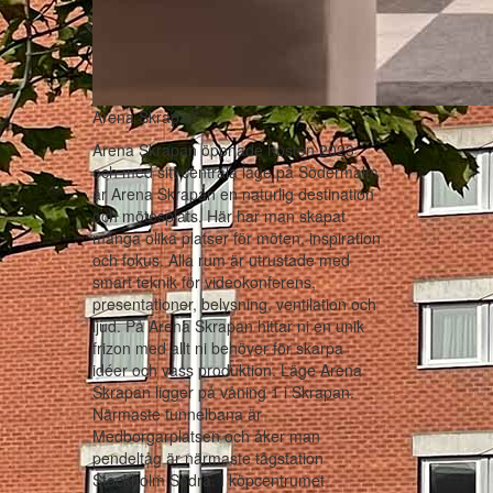
Arena Skrapan
Arena Skrapan öppnade hösten 2023
och med sitt centrala läge på Södermalm
är Arena Skrapan en naturlig destination
och mötesplats. Här har man skapat
många olika platser för möten, inspiration
och fokus. Alla rum är utrustade med
smart teknik för videokonferens,
presentationer, belysning, ventilation och
ljud. På Arena Skrapan hittar ni en unik
frizon med allt ni behöver för skarpa
idéer och vass produktion. Läge Arena
Skrapan ligger på våning 1 i Skrapan.
Närmaste tunnelbana är
Medborgarplatsen och åker man
pendeltåg är närmaste tågstation
Stockholm Södra. I köpcentrumet