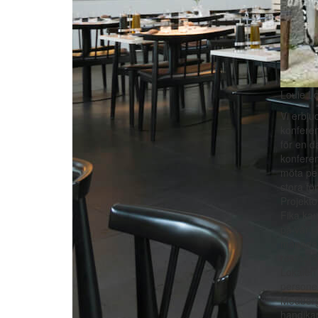
Louie Lo
Vi erbju
konferen
för en d
konferen
möta pe
stora fö
Projektor
Fika kan
på vår u
månader
restaura
Lokalen 
persone
Medborg
handika