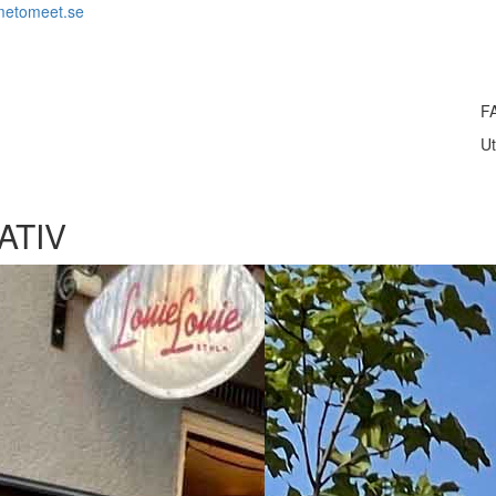
metomeet.se
F
Ut
ATIV