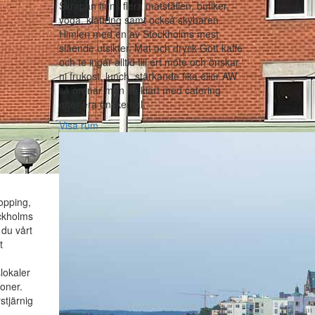
Skrapan finns flera matställen, butiker,
yoga, klättring samt också skybaren
Himlen med en av Stockholms mest
slående utsikter. Mat och dryck Gott kaffe
och te ingår alltid till ert möte och önskar
ni frukost, lunch, stärkande fika eller AW
så ordnar man så klart med catering
efter era önskemål.
Visa rum
hopping,
ockholms
 du vårt
t
lokaler
oner.
stjärnig