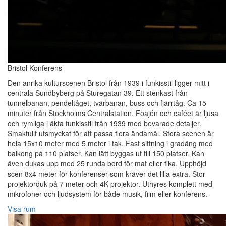
Bristol Konferens
Den anrika kulturscenen Bristol från 1939 i funkisstil ligger mitt i
centrala Sundbyberg på Sturegatan 39. Ett stenkast från
tunnelbanan, pendeltåget, tvärbanan, buss och fjärrtåg. Ca 15
minuter från Stockholms Centralstation. Foajén och caféet är ljusa
och rymliga i äkta funkisstil från 1939 med bevarade detaljer.
Smakfullt utsmyckat för att passa flera ändamål. Stora scenen är
hela 15x10 meter med 5 meter i tak. Fast sittning i gradäng med
balkong på 110 platser. Kan lätt byggas ut till 150 platser. Kan
även dukas upp med 25 runda bord för mat eller fika. Upphöjd
scen 8x4 meter för konferenser som kräver det lilla extra. Stor
projektorduk på 7 meter och 4K projektor. Uthyres komplett med
mikrofoner och ljudsystem för både musik, film eller konferens.
Visa rum