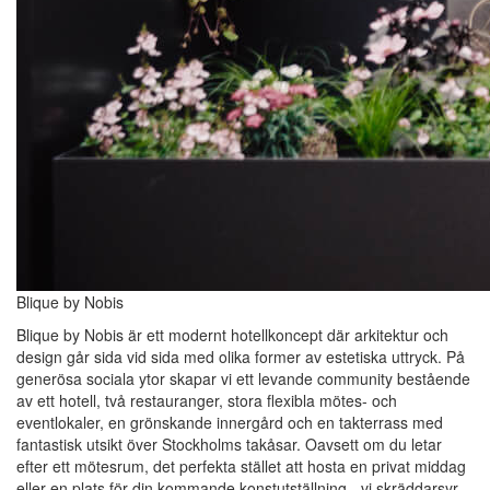
Blique by Nobis
Blique by Nobis är ett modernt hotellkoncept där arkitektur och
design går sida vid sida med olika former av estetiska uttryck. På
generösa sociala ytor skapar vi ett levande community bestående
av ett hotell, två restauranger, stora flexibla mötes- och
eventlokaler, en grönskande innergård och en takterrass med
fantastisk utsikt över Stockholms takåsar. Oavsett om du letar
efter ett mötesrum, det perfekta stället att hosta en privat middag
eller en plats för din kommande konstutställning - vi skräddarsyr