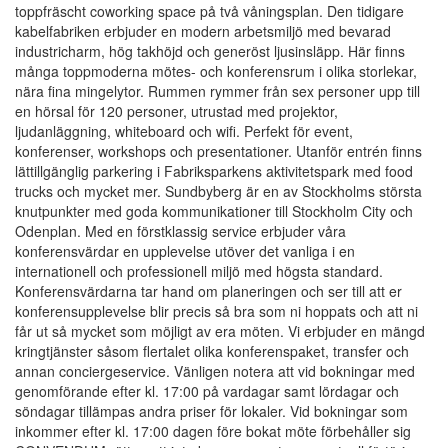
toppfräscht coworking space på två våningsplan. Den tidigare
kabelfabriken erbjuder en modern arbetsmiljö med bevarad
industricharm, hög takhöjd och generöst ljusinsläpp. Här finns
många toppmoderna mötes- och konferensrum i olika storlekar,
nära fina mingelytor. Rummen rymmer från sex personer upp till
en hörsal för 120 personer, utrustad med projektor,
ljudanläggning, whiteboard och wifi. Perfekt för event,
konferenser, workshops och presentationer. Utanför entrén finns
lättillgänglig parkering i Fabriksparkens aktivitetspark med food
trucks och mycket mer. Sundbyberg är en av Stockholms största
knutpunkter med goda kommunikationer till Stockholm City och
Odenplan. Med en förstklassig service erbjuder våra
konferensvärdar en upplevelse utöver det vanliga i en
internationell och professionell miljö med högsta standard.
Konferensvärdarna tar hand om planeringen och ser till att er
konferensupplevelse blir precis så bra som ni hoppats och att ni
får ut så mycket som möjligt av era möten. Vi erbjuder en mängd
kringtjänster såsom flertalet olika konferenspaket, transfer och
annan conciergeservice. Vänligen notera att vid bokningar med
genomförande efter kl. 17:00 på vardagar samt lördagar och
söndagar tillämpas andra priser för lokaler. Vid bokningar som
inkommer efter kl. 17:00 dagen före bokat möte förbehåller sig