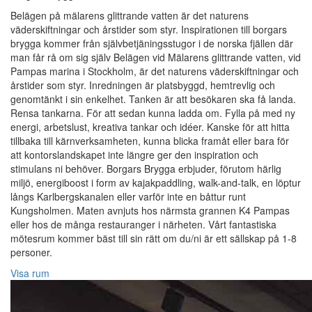
Belägen på mälarens glittrande vatten är det naturens
väderskiftningar och årstider som styr. Inspirationen till borgars
brygga kommer från självbetjäningsstugor i de norska fjällen där
man får rå om sig själv Belägen vid Mälarens glittrande vatten, vid
Pampas marina i Stockholm, är det naturens väderskiftningar och
årstider som styr. Inredningen är platsbyggd, hemtrevlig och
genomtänkt i sin enkelhet. Tanken är att besökaren ska få landa.
Rensa tankarna. För att sedan kunna ladda om. Fylla på med ny
energi, arbetslust, kreativa tankar och idéer. Kanske för att hitta
tillbaka till kärnverksamheten, kunna blicka framåt eller bara för
att kontorslandskapet inte längre ger den inspiration och
stimulans ni behöver. Borgars Brygga erbjuder, förutom härlig
miljö, energiboost i form av kajakpaddling, walk-and-talk, en löptur
långs Karlbergskanalen eller varför inte en båttur runt
Kungsholmen. Maten avnjuts hos närmsta grannen K4 Pampas
eller hos de många restauranger i närheten. Vårt fantastiska
mötesrum kommer bäst till sin rätt om du/ni är ett sällskap på 1-8
personer.
Visa rum