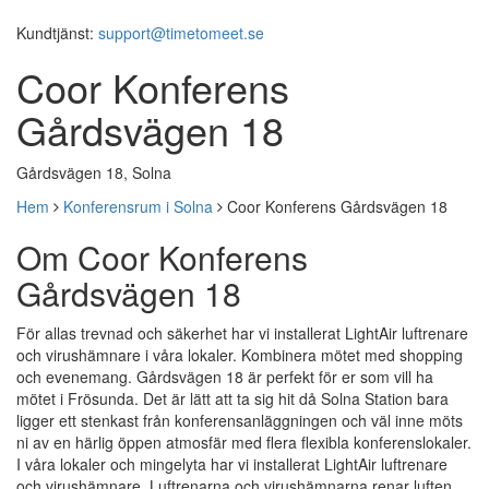
Kundtjänst:
support@timetomeet.se
Coor Konferens
Gårdsvägen 18
Gårdsvägen 18, Solna
Hem
Konferensrum i Solna
Coor Konferens Gårdsvägen 18
Om Coor Konferens
Gårdsvägen 18
För allas trevnad och säkerhet har vi installerat LightAir luftrenare
och virushämnare i våra lokaler. Kombinera mötet med shopping
och evenemang. Gårdsvägen 18 är perfekt för er som vill ha
mötet i Frösunda. Det är lätt att ta sig hit då Solna Station bara
ligger ett stenkast från konferensanläggningen och väl inne möts
ni av en härlig öppen atmosfär med flera flexibla konferenslokaler.
I våra lokaler och mingelyta har vi installerat LightAir luftrenare
och virushämnare. Luftrenarna och virushämnarna renar luften