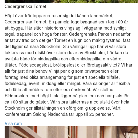
Cedergrenska Tornet
Högt över trädtopparna reser sig det kända landmärket,
Cedergrenska Tornet. En pampig tegelbyggnad som tog 100 år
att bygga. Här sitter historiens vingslag i väggarna med synligt
tegel, träpanel och höga fönster. Cedergrenska Parken nedanför
är tät av träd och det ger Tornet en lugn och mäktig tystnad, fast
det ligger så nära Stockholm. Sju våningar upp har vi vår stora
takterrass med utsikt över stora delar av Stockholm, här kan du
avnjuta både förmiddagsfika och eftermiddagsfika om vädret
tillåter. Födelsedagsfest, bröllopsfest eller företagsaktivitet? Vi har
allt för just dina behov Vi hjälper dig som privatperson eller
företag med olika arrangemang för just ert speciella tillfälle,
födelsedag, event, middag eller mingel. Våra salonger är flexibla
och lätta att möblera om efter era önskemål. Vår stolthet
Riddarsalen, med högt i tak, ligger på plan fem och har plats för
ca 100 sittande gäster. Vår stora takterrass med utsikt över hela
Stockholm ger tillställningen en oförglömlig upplevelse. Vårt
konferensrum Salong Nadechda tar upp till 25 personer.
Visa rum