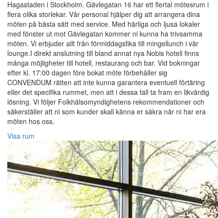
Hagastaden i Stockholm. Gävlegatan 16 har ett flertal mötesrum i
flera olika storlekar. Vår personal hjälper dig att arrangera dina
möten på bästa sätt med service. Med härliga och ljusa lokaler
med fönster ut mot Gävlegatan kommer ni kunna ha trivsamma
möten. Vi erbjuder allt från förmiddagsfika till mingellunch i vår
lounge.I direkt anslutning till bland annat nya Nobis hotell finns
många möjligheter till hotell, restaurang och bar. Vid bokningar
efter kl. 17:00 dagen före bokat möte förbehåller sig
CONVENDUM rätten att inte kunna garantera eventuell förtäring
eller det specifika rummet, men att i dessa fall ta fram en likvärdig
lösning. Vi följer Folkhälsomyndighetens rekommendationer och
säkerställer att ni som kunder skall känna er säkra när ni har era
möten hos oss.
Visa rum