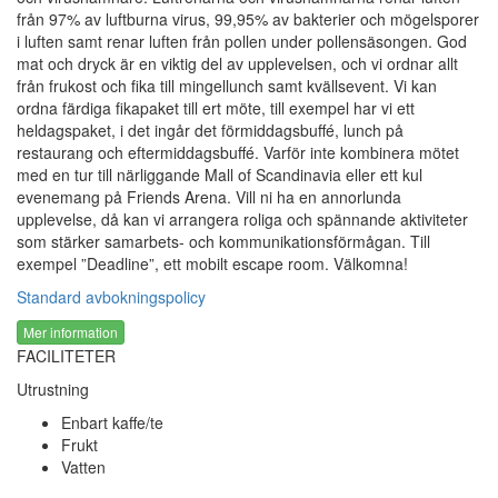
från 97% av luftburna virus, 99,95% av bakterier och mögelsporer
i luften samt renar luften från pollen under pollensäsongen. God
mat och dryck är en viktig del av upplevelsen, och vi ordnar allt
från frukost och fika till mingellunch samt kvällsevent. Vi kan
ordna färdiga fikapaket till ert möte, till exempel har vi ett
heldagspaket, i det ingår det förmiddagsbuffé, lunch på
restaurang och eftermiddagsbuffé. Varför inte kombinera mötet
med en tur till närliggande Mall of Scandinavia eller ett kul
evenemang på Friends Arena. Vill ni ha en annorlunda
upplevelse, då kan vi arrangera roliga och spännande aktiviteter
som stärker samarbets- och kommunikationsförmågan. Till
exempel ”Deadline”, ett mobilt escape room. Välkomna!
Standard avbokningspolicy
Mer information
FACILITETER
Utrustning
Enbart kaffe/te
Frukt
Vatten