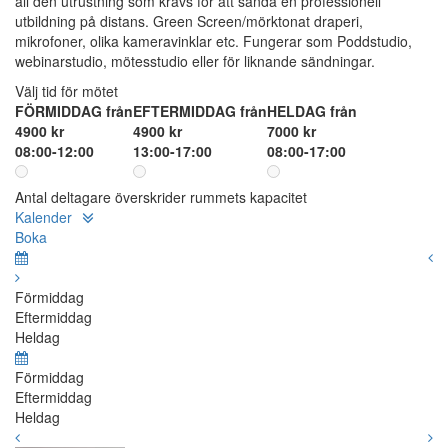
all den utrustning som krävs för att sända en professionell
utbildning på distans. Green Screen/mörktonat draperi,
mikrofoner, olika kameravinklar etc. Fungerar som Poddstudio,
webinarstudio, mötesstudio eller för liknande sändningar.
Välj tid för mötet
FÖRMIDDAG från
EFTERMIDDAG från
HELDAG från
4900 kr
4900 kr
7000 kr
08:00-12:00
13:00-17:00
08:00-17:00
Antal deltagare överskrider rummets kapacitet
Kalender
Boka
Förmiddag
Eftermiddag
Heldag
Förmiddag
Eftermiddag
Heldag