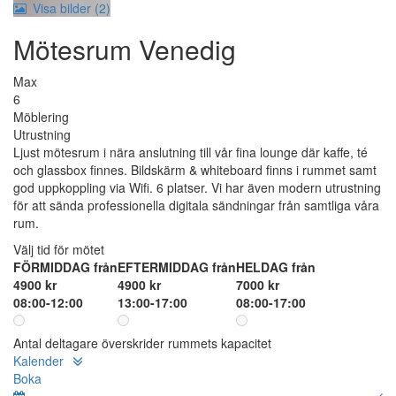
Visa bilder (2)
Mötesrum Venedig
Max
6
Möblering
Utrustning
Ljust mötesrum i nära anslutning till vår fina lounge där kaffe, té
och glassbox finnes. Bildskärm & whiteboard finns i rummet samt
god uppkoppling via Wifi. 6 platser. Vi har även modern utrustning
för att sända professionella digitala sändningar från samtliga våra
rum.
Välj tid för mötet
FÖRMIDDAG från
EFTERMIDDAG från
HELDAG från
4900 kr
4900 kr
7000 kr
08:00-12:00
13:00-17:00
08:00-17:00
Antal deltagare överskrider rummets kapacitet
Kalender
Boka