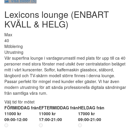
Visa bilder (5)
Lexicons lounge (ENBART
KVÄLL & HELG)
Max
40
Möblering
Utrustning
Vår superfina lounge i vardagsrumsstil med plats för upp till ca 40
personer med stora fönster med utsikt över centralstation beläget
mitt i vårt kurscenter. Soffor, kaffemaskin glassbox, ståbord,
långbord och TV-skärm modell större finnes i denna lounge.
Passar perfekt för mingel med kunder eller gäster. Vi har även
modern utrustning för att sända professionella digitala sändningar
från samtliga våra rum.
Välj tid för mötet
FÖRMIDDAG från
EFTERMIDDAG från
HELDAG från
11000 kr
11000 kr
17000 kr
09:00-12:00
17:00-21:00
09:00-21:00