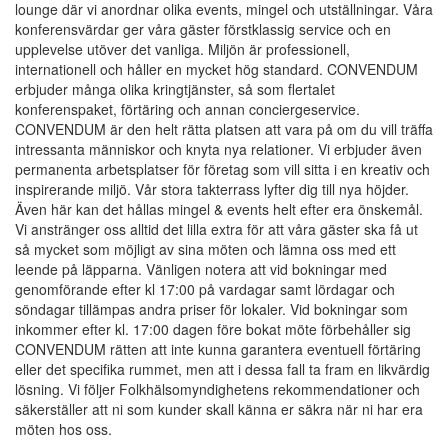
lounge där vi anordnar olika events, mingel och utställningar. Våra
konferensvärdar ger våra gäster förstklassig service och en
upplevelse utöver det vanliga. Miljön är professionell,
internationell och håller en mycket hög standard. CONVENDUM
erbjuder många olika kringtjänster, så som flertalet
konferenspaket, förtäring och annan conciergeservice.
CONVENDUM är den helt rätta platsen att vara på om du vill träffa
intressanta människor och knyta nya relationer. Vi erbjuder även
permanenta arbetsplatser för företag som vill sitta i en kreativ och
inspirerande miljö. Vår stora takterrass lyfter dig till nya höjder.
Även här kan det hållas mingel & events helt efter era önskemål.
Vi anstränger oss alltid det lilla extra för att våra gäster ska få ut
så mycket som möjligt av sina möten och lämna oss med ett
leende på läpparna. Vänligen notera att vid bokningar med
genomförande efter kl 17:00 på vardagar samt lördagar och
söndagar tillämpas andra priser för lokaler. Vid bokningar som
inkommer efter kl. 17:00 dagen före bokat möte förbehåller sig
CONVENDUM rätten att inte kunna garantera eventuell förtäring
eller det specifika rummet, men att i dessa fall ta fram en likvärdig
lösning. Vi följer Folkhälsomyndighetens rekommendationer och
säkerställer att ni som kunder skall känna er säkra när ni har era
möten hos oss.