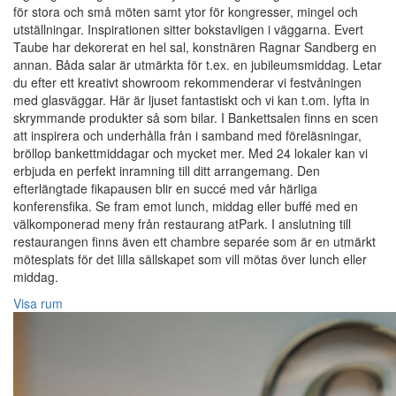
för stora och små möten samt ytor för kongresser, mingel och
utställningar. Inspirationen sitter bokstavligen i väggarna. Evert
Taube har dekorerat en hel sal, konstnären Ragnar Sandberg en
annan. Båda salar är utmärkta för t.ex. en jubileumsmiddag. Letar
du efter ett kreativt showroom rekommenderar vi festvåningen
med glasväggar. Här är ljuset fantastiskt och vi kan t.om. lyfta in
skrymmande produkter så som bilar. I Bankettsalen finns en scen
att inspirera och underhålla från i samband med föreläsningar,
bröllop bankettmiddagar och mycket mer. Med 24 lokaler kan vi
erbjuda en perfekt inramning till ditt arrangemang. Den
efterlängtade fikapausen blir en succé med vår härliga
konferensfika. Se fram emot lunch, middag eller buffé med en
välkomponerad meny från restaurang atPark. I anslutning till
restaurangen finns även ett chambre separée som är en utmärkt
mötesplats för det lilla sällskapet som vill mötas över lunch eller
middag.
Visa rum