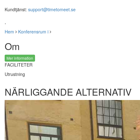
Kundtjänst:
support@timetomeet.se
,
Hem
Konferensrum i
Om
Mer information
FACILITETER
Utrustning
NÄRLIGGANDE ALTERNATIV