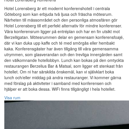
Hotel Lorensberg är ett modernt konferenshotell i centrala
Göteborg som kan erbjuda två ljusa och fräscha mötesrum.
Närheten till mässområdet och den personliga atmosfären gör
Hotel Lorensberg till ett perfekt alternativ för mindre konferenser.
Våra konferensrum ligger på entréplan och har en fin utsikt mot
Berzeliigatan. Mötesrummen delar en gemensam konferensfoajé,
där vi kan duka upp kaffe och té med smörgås eller hembakt
kaka. Konferensgäster har även tillgång till våra gemensamma
utrymmen, som glasverandan och den trevliga innergården samt
den välkomnande hotellobbyn. Lunch kan bokas på den omtyckta
restaurangen Berzelius Bar & Matsal, som ligger ett stenkast från
hotellet. Om ni har särskilda önskemål, kan vi självklart boka
lunch och/eller middag på andra restauranger. Vi kommer gärna
med förslag på aktiviteter i samband med konferensen och
hjälper er att boka dessa. WiFi finns tillgängligt i hela hotellet.
Visa rum