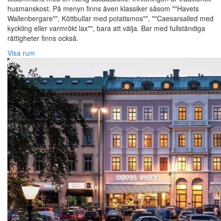
husmanskost. På menyn finns även klassiker såsom ""Havets
Wallenbergare"", Köttbullar med potatismos"", ""Caesarsalled med
kyckling eller varmrökt lax"", bara att välja. Bar med fullständiga
rättigheter finns också.
Visa rum