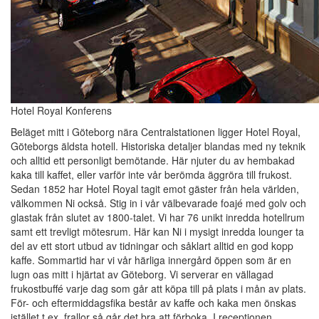
Hotel Royal Konferens
Beläget mitt i Göteborg nära Centralstationen ligger Hotel Royal,
Göteborgs äldsta hotell. Historiska detaljer blandas med ny teknik
och alltid ett personligt bemötande. Här njuter du av hembakad
kaka till kaffet, eller varför inte vår berömda äggröra till frukost.
Sedan 1852 har Hotel Royal tagit emot gäster från hela världen,
välkommen Ni också. Stig in i vår välbevarade foajé med golv och
glastak från slutet av 1800-talet. Vi har 76 unikt inredda hotellrum
samt ett trevligt mötesrum. Här kan Ni i mysigt inredda lounger ta
del av ett stort utbud av tidningar och såklart alltid en god kopp
kaffe. Sommartid har vi vår härliga innergård öppen som är en
lugn oas mitt i hjärtat av Göteborg. Vi serverar en vällagad
frukostbuffé varje dag som går att köpa till på plats i mån av plats.
För- och eftermiddagsfika består av kaffe och kaka men önskas
istället t.ex. frallor så går det bra att förboka. I receptionen