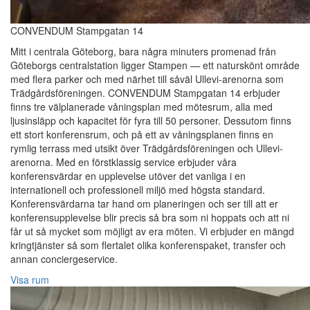
CONVENDUM Stampgatan 14
Mitt i centrala Göteborg, bara några minuters promenad från
Göteborgs centralstation ligger Stampen — ett naturskönt område
med flera parker och med närhet till såväl Ullevi-arenorna som
Trädgårdsföreningen. CONVENDUM Stampgatan 14 erbjuder
finns tre välplanerade våningsplan med mötesrum, alla med
ljusinsläpp och kapacitet för fyra till 50 personer. Dessutom finns
ett stort konferensrum, och på ett av våningsplanen finns en
rymlig terrass med utsikt över Trädgårdsföreningen och Ullevi-
arenorna. Med en förstklassig service erbjuder våra
konferensvärdar en upplevelse utöver det vanliga i en
internationell och professionell miljö med högsta standard.
Konferensvärdarna tar hand om planeringen och ser till att er
konferensupplevelse blir precis så bra som ni hoppats och att ni
får ut så mycket som möjligt av era möten. Vi erbjuder en mängd
kringtjänster så som flertalet olika konferenspaket, transfer och
annan conciergeservice.
Visa rum