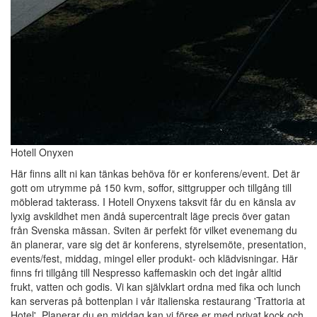
Hotell Onyxen
Här finns allt ni kan tänkas behöva för er konferens/event. Det är
gott om utrymme på 150 kvm, soffor, sittgrupper och tillgång till
möblerad takterass. I Hotell Onyxens taksvit får du en känsla av
lyxig avskildhet men ändå supercentralt läge precis över gatan
från Svenska mässan. Sviten är perfekt för vilket evenemang du
än planerar, vare sig det är konferens, styrelsemöte, presentation,
events/fest, middag, mingel eller produkt- och klädvisningar. Här
finns fri tillgång till Nespresso kaffemaskin och det ingår alltid
frukt, vatten och godis. Vi kan självklart ordna med fika och lunch
kan serveras på bottenplan i vår italienska restaurang 'Trattoria at
Hotel'. Planerar du en middag kan vi förse er med privat kock och