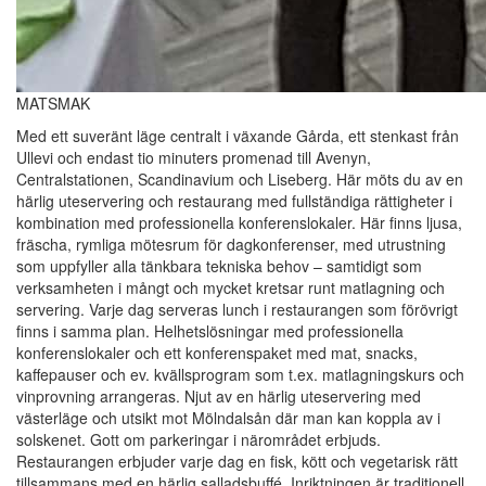
MATSMAK
Med ett suveränt läge centralt i växande Gårda, ett stenkast från
Ullevi och endast tio minuters promenad till Avenyn,
Centralstationen, Scandinavium och Liseberg. Här möts du av en
härlig uteservering och restaurang med fullständiga rättigheter i
kombination med professionella konferenslokaler. Här finns ljusa,
fräscha, rymliga mötesrum för dagkonferenser, med utrustning
som uppfyller alla tänkbara tekniska behov – samtidigt som
verksamheten i mångt och mycket kretsar runt matlagning och
servering. Varje dag serveras lunch i restaurangen som förövrigt
finns i samma plan. Helhetslösningar med professionella
konferenslokaler och ett konferenspaket med mat, snacks,
kaffepauser och ev. kvällsprogram som t.ex. matlagningskurs och
vinprovning arrangeras. Njut av en härlig uteservering med
västerläge och utsikt mot Mölndalsån där man kan koppla av i
solskenet. Gott om parkeringar i närområdet erbjuds.
Restaurangen erbjuder varje dag en fisk, kött och vegetarisk rätt
tillsammans med en härlig salladsbuffé. Inriktningen är traditionell