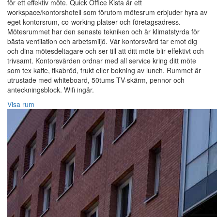
för ett effektiv möte. Quick Office Kista är ett
workspace/kontorshotell som förutom mötesrum erbjuder hyra av
eget kontorsrum, co-working platser och företagsadress.
Mötesrummet har den senaste tekniken och är klimatstyrda för
bästa ventilation och arbetsmiljö. Vår kontorsvärd tar emot dig
och dina mötesdeltagare och ser till att ditt möte blir effektivt och
trivsamt. Kontorsvärden ordnar med all service kring ditt möte
som tex kaffe, fikabröd, frukt eller bokning av lunch. Rummet är
utrustade med whiteboard, 50tums TV-skärm, pennor och
anteckningsblock. Wifi ingår.
Visa rum