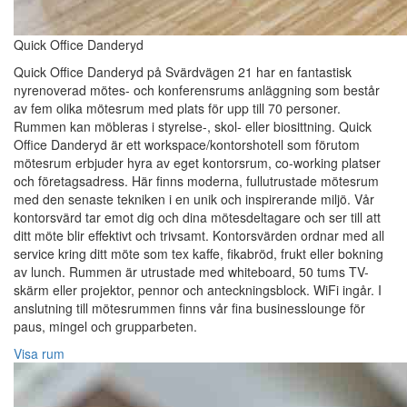
Quick Office Danderyd
Quick Office Danderyd på Svärdvägen 21 har en fantastisk
nyrenoverad mötes- och konferensrums anläggning som består
av fem olika mötesrum med plats för upp till 70 personer.
Rummen kan möbleras i styrelse-, skol- eller biosittning. Quick
Office Danderyd är ett workspace/kontorshotell som förutom
mötesrum erbjuder hyra av eget kontorsrum, co-working platser
och företagsadress. Här finns moderna, fullutrustade mötesrum
med den senaste tekniken i en unik och inspirerande miljö. Vår
kontorsvärd tar emot dig och dina mötesdeltagare och ser till att
ditt möte blir effektivt och trivsamt. Kontorsvärden ordnar med all
service kring ditt möte som tex kaffe, fikabröd, frukt eller bokning
av lunch. Rummen är utrustade med whiteboard, 50 tums TV-
skärm eller projektor, pennor och anteckningsblock. WiFi ingår. I
anslutning till mötesrummen finns vår fina businesslounge för
paus, mingel och grupparbeten.
Visa rum