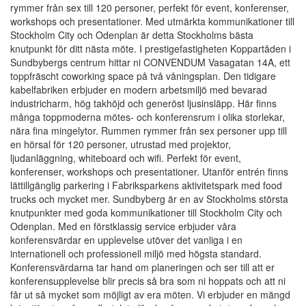
rymmer från sex till 120 personer, perfekt för event, konferenser,
workshops och presentationer. Med utmärkta kommunikationer till
Stockholm City och Odenplan är detta Stockholms bästa
knutpunkt för ditt nästa möte. I prestigefastigheten Koppartåden i
Sundbybergs centrum hittar ni CONVENDUM Vasagatan 14A, ett
toppfräscht coworking space på två våningsplan. Den tidigare
kabelfabriken erbjuder en modern arbetsmiljö med bevarad
industricharm, hög takhöjd och generöst ljusinsläpp. Här finns
många toppmoderna mötes- och konferensrum i olika storlekar,
nära fina mingelytor. Rummen rymmer från sex personer upp till
en hörsal för 120 personer, utrustad med projektor,
ljudanläggning, whiteboard och wifi. Perfekt för event,
konferenser, workshops och presentationer. Utanför entrén finns
lättillgänglig parkering i Fabriksparkens aktivitetspark med food
trucks och mycket mer. Sundbyberg är en av Stockholms största
knutpunkter med goda kommunikationer till Stockholm City och
Odenplan. Med en förstklassig service erbjuder våra
konferensvärdar en upplevelse utöver det vanliga i en
internationell och professionell miljö med högsta standard.
Konferensvärdarna tar hand om planeringen och ser till att er
konferensupplevelse blir precis så bra som ni hoppats och att ni
får ut så mycket som möjligt av era möten. Vi erbjuder en mängd