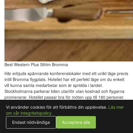
Best Western Plus Sthlm Bromma
Här erbjuds spännande konferenslokaler med ett unikt läge precis
intill Bromma flygplats. Hotellet har ett perfekt läge om du enkelt
vill kunna samla medarbetar som är spridda i landet.
Stockholmarna parkerar bilen utanför utan kostnad och flygarna
promenerar. Hotellet passar bra för möten upp till 180 personer.
Ingår i priset Färsk frukt, godis samt vatten (med och utan
Vi använder cookies för att förbättra din upplevelse.
Läs mer
bubblor) finns i alla våra mötesrum, likaså takfönster för ett
om vår integritetspolicy
naturligt ljusinsläpp. I lokalerna finns också en projektor alt. TV
skärm att visa presentationer med. Hela hotellet har kostnadsfritt
Endast nödvändiga
Acceptera alla
WIFI. Mat & Dryck Exempel på vad som ingår i måltiderna. -
Förmiddagskaffe med t.ex. fruktsallad, smörgåsar, juicer, kakor,