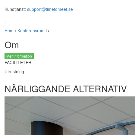
Kundtjänst:
support@timetomeet.se
,
Hem
Konferensrum i
Om
Mer information
FACILITETER
Utrustning
NÄRLIGGANDE ALTERNATIV