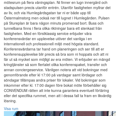
mötesrum på flera våningsplan. Ni finner en lugn innergård och
stadspulsen precis utanför entrén. Utanför fastigheten myllrar det
av liv, och via Humlegårdsgatan tar ni er både upp till
Östermalmstorg men också ner till lugnet i Humlegården. Pulsen
på Stureplan är bara någon minuts promenad bort. Buss och
tunnelbana finns i flera olika riktningar bara ett stenkast från
fastigheten. Med en förstklassig service erbjuder våra
konferensvärdar en upplevelse utöver det vanliga i en
internationell och professionell miljö med högsta standard.
Konferensvärdarna tar hand om planeringen och ser till att er
konferensupplevelse blir precis så bra som ni hoppats och att ni
får ut så mycket som möjligt av era möten. Vi erbjuder en mängd
kringtjänster så som flertalet olika konferenspaket, transfer och
annan conciergeservice. Vänligen notera att vid bokningar med
genomförande efter kl 17:00 på vardagar samt lördagar och
söndagar tillämpas andra priser för lokaler. Vid bokningar som
inkommer efter kl. 17:00 dagen före bokat möte förbehåller sig
CONVENDUM rätten att inte kunna garantera eventuell förtäring
eller det specifika rummet, men att i dessa fall ta fram en likvärdig
lösning.
Visa rum