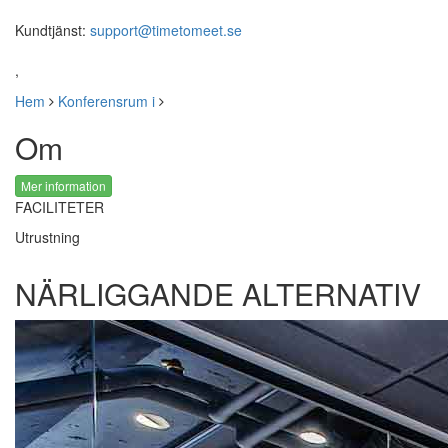
Kundtjänst:
support@timetomeet.se
,
Hem
Konferensrum i
Om
Mer information
FACILITETER
Utrustning
NÄRLIGGANDE ALTERNATIV