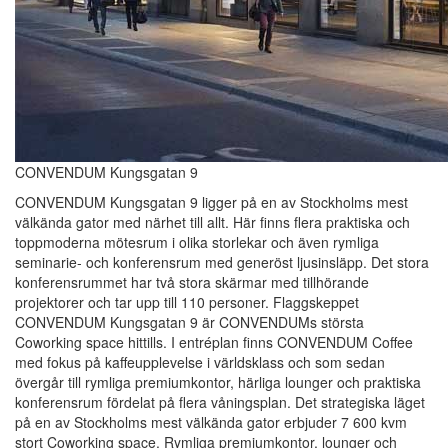
CONVENDUM Kungsgatan 9
CONVENDUM Kungsgatan 9 ligger på en av Stockholms mest
välkända gator med närhet till allt. Här finns flera praktiska och
toppmoderna mötesrum i olika storlekar och även rymliga
seminarie- och konferensrum med generöst ljusinsläpp. Det stora
konferensrummet har två stora skärmar med tillhörande
projektorer och tar upp till 110 personer. Flaggskeppet
CONVENDUM Kungsgatan 9 är CONVENDUMs största
Coworking space hittills. I entréplan finns CONVENDUM Coffee
med fokus på kaffeupplevelse i världsklass och som sedan
övergår till rymliga premiumkontor, härliga lounger och praktiska
konferensrum fördelat på flera våningsplan. Det strategiska läget
på en av Stockholms mest välkända gator erbjuder 7 600 kvm
stort Coworking space. Rymliga premiumkontor, lounger och