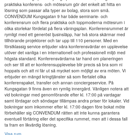
praktiska konferens- och mötesrum gör det enkelt att hitta en
lösning som passar alla typer av bolag, stora som små.
CONVENDUM Kungsgatan 9 har både seminarie- och
konferensrum och flera praktiska och toppmoderna mötesrum i
olika storlekar fördelat på flera våningsplan. Konferensrummet är
rymligt med ett generöst ljusinsläpp, har två stora skärmar med
tillhörande projektorer och tar upp till 110 personer. Med en
förstklassig service erbjuder våra konferensvärdar en upplevelse
utöver det vanliga i en internationell och professionell miljö med
högsta standard. Konferensvärdarna tar hand om planeringen
och ser till att er konferensupplevelse blir precis så bra som ni
hoppats och att ni får ut så mycket som möjligt av era möten. Vi
erbjuder en mängd kringtjänster så som flertalet olika
konferenspaket, transfer och annan conciergeservice. På
Kungsgatan 9 finns även en rymlig innergård. Vänligen notera att
vid bokningar med genomförande efter kl. 17:00 på vardagar
samt lördagar och söndagar tillämpas andra priser för lokaler. Vid
bokningar som inkommer efter kl. 17:00 dagen före bokat möte
förbehåller sig CONVENDUM rätten att inte kunna garantera
eventuell förtäring eller det specifika rummet, men att i dessa fall
ta fram en likvärdig lösning.
Visa rum