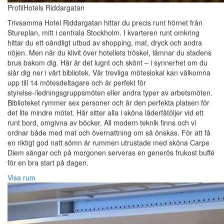
ProfilHotels Riddargatan
Trivsamma Hotel Riddargatan hittar du precis runt hörnet från
Stureplan, mitt i centrala Stockholm. I kvarteren runt omkring
hittar du ett oändligt utbud av shopping, mat, dryck och andra
nöjen. Men när du klivit över hotellets tröskel, lämnar du stadens
brus bakom dig. Här är det lugnt och skönt – i synnerhet om du
slår dig ner i vårt bibliotek. Vår trevliga möteslokal kan välkomna
upp till 14 mötesdeltagare och är perfekt för
styrelse-/ledningsgruppsmöten eller andra typer av arbetsmöten.
Biblioteket rymmer sex personer och är den perfekta platsen för
det lite mindre mötet. Här sitter alla i sköna läderfåtöljer vid ett
runt bord, omgivna av böcker. All modern teknik finns och vi
ordnar både med mat och övernattning om så önskas. För att få
en riktigt god natt sömn är rummen utrustade med sköna Carpe
Diem sängar och på morgonen serveras en generös frukost buffé
för en bra start på dagen.
Visa rum