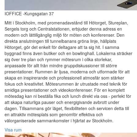
IOFFICE -Kungsgatan 37
Mitt i Stockholm, med promenadavstånd till Hötorget, Stureplan,
Sergels torg och Centralstationen, erbjuder denna adress en
modern och lättillgänglig miljö för möten och konferenser. Den
direkta anslutningen till tunnelbanans gröna linje, hållplats
Hötorget, gör det enkelt för deltagare att ta sig hit. I samma
byggnad finns även butiker och en bowlinghall. Lokalerna sträcker
sig över tre plan och rymmer mötesrum i olika storlekar,
anpassade för allt från mindre gruppdiskussioner till större
presentationer. Rummen är ljusa, moderna och utformade för att
skapa en inspirerande och professionell atmosfär som stärker
fokus och kreativitet. Mötesrummen är utrustade med teknik för
smidiga presentationer och videokonferenser. För en komplett
mötesdag kan ni beställa fika och lunch direkt via oss - perfekt för
att skapa naturliga pauser och energigivande avbrott under
dagen. Tillsammans gör läget, flexibiliteten och servicen detta till
en attraktiv mötesplats som genomför effektiva och
välorganiserade sammankomster i hjärtat av Stockholm.
Visa rum