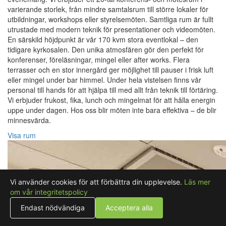
varierande storlek, från mindre samtalsrum till större lokaler för
utbildningar, workshops eller styrelsemöten. Samtliga rum är fullt
utrustade med modern teknik för presentationer och videomöten.
En särskild höjdpunkt är vår 170 kvm stora eventlokal – den
tidigare kyrkosalen. Den unika atmosfären gör den perfekt för
konferenser, föreläsningar, mingel eller after works. Flera
terrasser och en stor innergård ger möjlighet till pauser i frisk luft
eller mingel under bar himmel. Under hela vistelsen finns vår
personal till hands för att hjälpa till med allt från teknik till förtäring.
Vi erbjuder frukost, fika, lunch och mingelmat för att hålla energin
uppe under dagen. Hos oss blir möten inte bara effektiva – de blir
minnesvärda.
Visa rum
Vi använder cookies för att förbättra din upplevelse.
Läs mer
om vår integritetspolicy
Endast nödvändiga
Acceptera alla