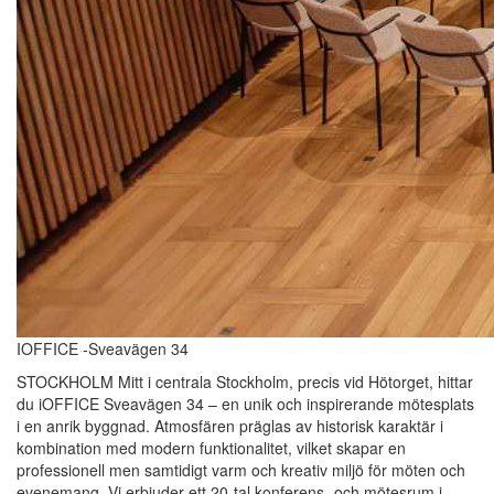
IOFFICE -Sveavägen 34
STOCKHOLM Mitt i centrala Stockholm, precis vid Hötorget, hittar
du iOFFICE Sveavägen 34 – en unik och inspirerande mötesplats
i en anrik byggnad. Atmosfären präglas av historisk karaktär i
kombination med modern funktionalitet, vilket skapar en
professionell men samtidigt varm och kreativ miljö för möten och
evenemang. Vi erbjuder ett 20-tal konferens- och mötesrum i