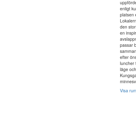
uppförde
enligt k
platsen 
Lokalern
den stor
en inspi
avslapp
passar b
sammank
efter ön
luncher 
läge och
Kungsgat
minnesv
Visa ru