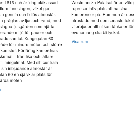
s 1816 och är idag blåklassad
Westmanska Palatset är en väldi
ulturminneslagen, vilket ger
representativ plats att ha sina
en genuin och tidlös atmosfär.
konferenser på. Rummen är des
a präglas av ljus och rymd, med
utrustade med den senaste tekn
slagna ljusgården som hjärta –
vi erbjuder allt ni kan tänka er för
rerande miljö för pauser och
evenemang ska bli lyckat.
nade samtal. Kungsgatan 60
Visa rum
åde för mindre möten och större
omster. Förtäring kan ordnas
skemål – från fika och lättare
till mingelmat. Med sitt centrala
 sin inbjudande atmosfär är
an 60 en självklar plats för
ärda möten
m