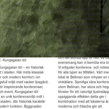
sent 1700-/ tidigt 1800-tal med e
historia då Sverige under några 
styrdes härifrån av överstelöjtna
Adlersparre, som ett av våra
konferensrum är döpt efter. Num
inrymmer byggnaden sju
konferenslokaler varav en är vår
Bryggarkungen. Våra representa
konferensrum är moderna och f
med en mycket trevlig atmosfär. 
minsta rummet tar upp till åtta p
och det största upp till 140, så o
 -Kungsgatan 60
evenemang kan vi bemöta era ö
ungsgatan 60 – en historisk
Vi erbjuder konferens- och mötes
tt i staden. Här möts klassisk
för alla typer av tillfällen. Vårt m
ur och modern komfort i en
lokal är Bellman som inhyser en
sfull miljö med vacker ljusgård,
vinkällare. Samtliga våra konfer
för inspirerande konferenser,
utom Bellman, har stora och hög
ch event. Kungsgatan 60
fönster för ett naturligt ljusinslä
 en unik konferensmiljö mitt i
uppiggande effekten detta ger i
 staden, där historisk karaktär
kombination med att lokalerna är
odern funktion. Byggnaden
moderna och fräscha gör att