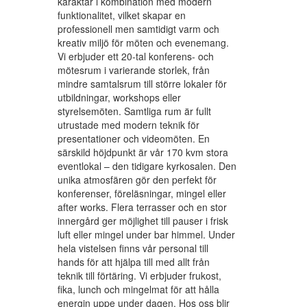
karaktär i kombination med modern
funktionalitet, vilket skapar en
professionell men samtidigt varm och
kreativ miljö för möten och evenemang.
Vi erbjuder ett 20-tal konferens- och
mötesrum i varierande storlek, från
mindre samtalsrum till större lokaler för
utbildningar, workshops eller
styrelsemöten. Samtliga rum är fullt
utrustade med modern teknik för
presentationer och videomöten. En
särskild höjdpunkt är vår 170 kvm stora
eventlokal – den tidigare kyrkosalen. Den
unika atmosfären gör den perfekt för
konferenser, föreläsningar, mingel eller
after works. Flera terrasser och en stor
innergård ger möjlighet till pauser i frisk
luft eller mingel under bar himmel. Under
hela vistelsen finns vår personal till
hands för att hjälpa till med allt från
teknik till förtäring. Vi erbjuder frukost,
fika, lunch och mingelmat för att hålla
energin uppe under dagen. Hos oss blir