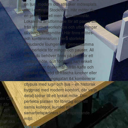
en ljus, modern och stilsäker mötesplats
mitt i centrala Stockholm. Här möter du
en professionell men varm atmosfär.
Lokalerna är utformade för att passa allt
från kreativa workshops och utbildningar
till viktiga affärsmöten.Här finns mötes-
och konferensrum i flera storlekar,
inbjudande lounger och gemensamma
ytor perfekta för mingel och pauser. All
teknik du behöver finns på plats för ett
smidigt möte, och förtäring kan enkelt
ordnas efter önskemål – från kaffe och
nybakat fikabröd till fräscha luncher eller
mingelmat.. Kungsgatan 64 kombinerar
citypuls med lugn och ljus – en historisk
byggnad med modern komfort, där varje
n
detalj bidrar till ett lyckat möte. Den
lm City.
perfekta platsen för företag som vill
um där
samla kollegor, kunder eller
er och
samarbetspartners i en inspirerande
ta. Sedan
miljö.
stmanska
ad från
Visa rum