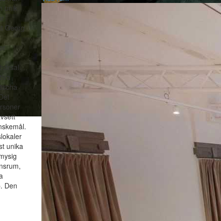
n unik
år
nt Georg
er
 hörsal
tiva
räscha
Det
ersoner
avsett
nskemål.
lokaler
est unika
 mysig
ensrum,
a
pp. Den