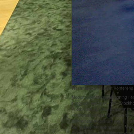
Westmanska Palatset Konferens
Modern konferensanläggning i e
byggnad med anor, mitt i Stockho
Vi erbjuder sju olika konferensr
vår hörsal tar upp till 140 person
vårt minsta mötesrum upp till åt
har vi även allt där emellan. We
Palatset är en sekelskiftesbyggn