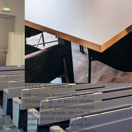
IOFFICE -Kungsgatan 64
Mitt i centrala Stockholm hittar du
Kungsgatan 64 – en ljus och stilsäker
mötesplats i en grönklassad byggnad
med historisk karaktär. Här möts citypuls,
modern komfort och inspirerande
konferensmiljöer för möten som gör
intryck. Välkommen till Kungsgatan 64 –