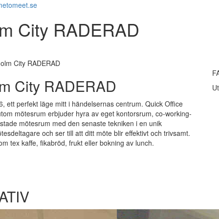
metomeet.se
olm City RADERAD
kholm City RADERAD
F
olm City RADERAD
Ut
, ett perfekt läge mitt i händelsernas centrum. Quick Office
rutom mötesrum erbjuder hyra av eget kontorsrum, co-working-
rustade mötesrum med den senaste tekniken i en unik
deltagare och ser till att ditt möte blir effektivt och trivsamt.
 tex kaffe, fikabröd, frukt eller bokning av lunch.
ATIV