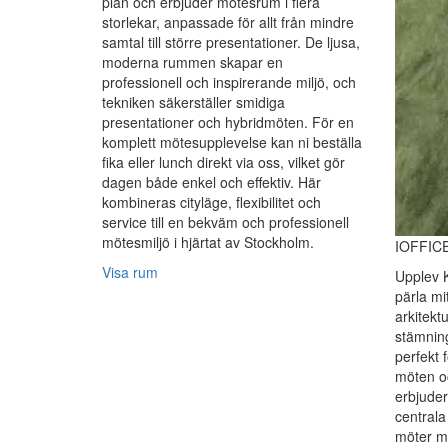
plan och erbjuder mötesrum i flera
storlekar, anpassade för allt från mindre
samtal till större presentationer. De ljusa,
moderna rummen skapar en
professionell och inspirerande miljö, och
tekniken säkerställer smidiga
presentationer och hybridmöten. För en
komplett mötesupplevelse kan ni beställa
fika eller lunch direkt via oss, vilket gör
dagen både enkel och effektiv. Här
kombineras cityläge, flexibilitet och
service till en bekväm och professionell
mötesmiljö i hjärtat av Stockholm.
IOFFICE
Visa rum
Upplev K
pärla mi
arkitekt
stämning
perfekt 
möten o
erbjuder
centrala
möter m