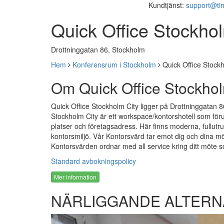
Kundtjänst:
support@ti
Quick Office Stockh
Drottninggatan 86, Stockholm
Hem
Konferensrum i Stockholm
Quick Office Stoc
Om Quick Office Stockh
Quick Office Stockholm City ligger på Drottninggatan 86
Stockholm City är ett workspace/kontorshotell som fö
platser och företagsadress. Här finns moderna, fullut
kontorsmiljö. Vår Kontorsvärd tar emot dig och dina mötes
Kontorsvärden ordnar med all service kring ditt möte som
Standard avbokningspolicy
Mer information
NÄRLIGGANDE ALTERN