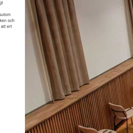
gt
sutom
iken och
 att ert